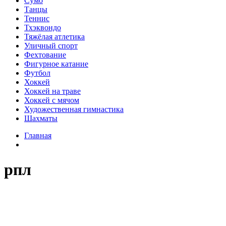
Сумо
Танцы
Теннис
Тхэквондо
Тяжёлая атлетика
Уличный спорт
Фехтование
Фигурное катание
Футбол
Хоккей
Хоккей на траве
Хоккей с мячом
Художественная гимнастика
Шахматы
Главная
рпл