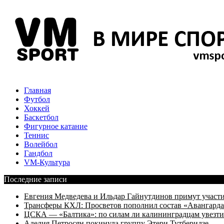
Главная
Футбол
Хоккей
Баскетбол
Фигурное катание
Теннис
Волейбол
Гандбол
VM-Культура
Последние записи
Евгения Медведева и Ильдар Гайнутдинов примут участие
Трансферы КХЛ: Просветов пополнил состав «Авангарда»
ЦСКА — «Балтика»: по силам ли калининградцам увезти
Аделия Петросян покинула группу Этери Тутберидзе