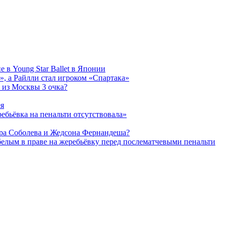
 в Young Star Ballet в Японии
, а Райлли стал игроком «Спартака»
 из Москвы 3 очка?
ея
ребьёвка на пенальти отсутствовала»
дра Соболева и Жедсона Фернандеша?
белым в праве на жеребьёвку перед послематчевыми пенальти