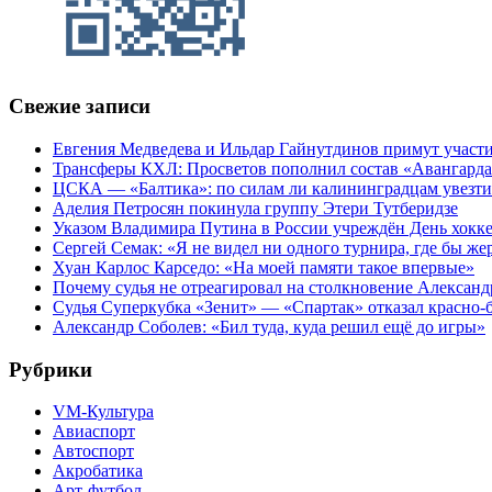
Свежие записи
Евгения Медведева и Ильдар Гайнутдинов примут участие
Трансферы КХЛ: Просветов пополнил состав «Авангарда»
ЦСКА — «Балтика»: по силам ли калининградцам увезти
Аделия Петросян покинула группу Этери Тутберидзе
Указом Владимира Путина в России учреждён День хокк
Сергей Семак: «Я не видел ни одного турнира, где бы же
Хуан Карлос Карседо: «На моей памяти такое впервые»
Почему судья не отреагировал на столкновение Алексан
Судья Суперкубка «Зенит» — «Спартак» отказал красно-
Александр Соболев: «Бил туда, куда решил ещё до игры»
Рубрики
VM-Культура
Авиаспорт
Автоспорт
Акробатика
Арт-футбол