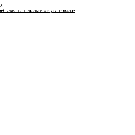
ея
ребьёвка на пенальти отсутствовала»