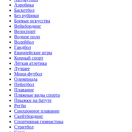
Аэробика
Баскетбол
Без рубрики
Боевые искусства
Вейкбординг
Велоспорт
Водное поло
Волейбол
Гандбол
Европейские игры
Конный спорт
Лёгкая атлетика
Лучшее
Мини-футбол
Олимпиада
Пейнтбол
Плавание
Пляжные виды спорта
Прыжки на батуте
Регби
Синхронное плавание
Скейтбординг
Спортивная гимнастика
Стритбол