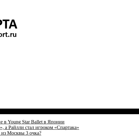
 в Young Star Ballet в Японии
, а Райлли стал игроком «Спартака»
 из Москвы 3 очка?