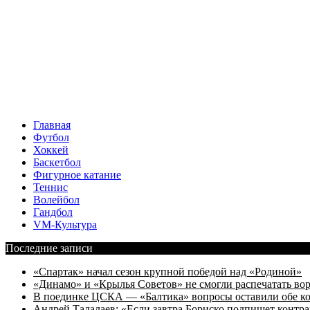
Главная
Футбол
Хоккей
Баскетбол
Фигурное катание
Теннис
Волейбол
Гандбол
VM-Культура
Последние записи
«Спартак» начал сезон крупной победой над «Родиной»
«Динамо» и «Крылья Советов» не смогли распечатать вор
В поединке ЦСКА — «Балтика» вопросы оставили обе к
Андрей Талалаев: «Если завтра Бориско подпишет контра