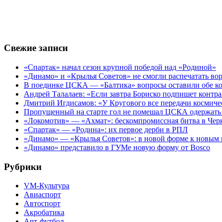
Свежие записи
«Спартак» начал сезон крупной победой над «Родиной»
«Динамо» и «Крылья Советов» не смогли распечатать вор
В поединке ЦСКА — «Балтика» вопросы оставили обе к
Андрей Талалаев: «Если завтра Бориско подпишет контра
Дмитрий Игдисамов: «У Кругового все передачи космиче
Пропущенный на старте гол не помешал ЦСКА одержать 
«Локомотив» — «Ахмат»: бескомпромиссная битва в Чер
«Спартак» — «Родина»: их первое дерби в РПЛ
«Динамо» — «Крылья Советов»: в новой форме к новым 
«Динамо» представило в ГУМе новую форму от Bosco
Рубрики
VM-Культура
Авиаспорт
Автоспорт
Акробатика
Арт-футбол