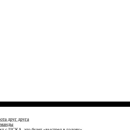
ота друг друга
оманды
кт с ЦСКА, это будет «выстрел в голову»