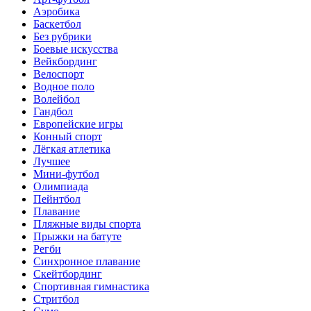
Аэробика
Баскетбол
Без рубрики
Боевые искусства
Вейкбординг
Велоспорт
Водное поло
Волейбол
Гандбол
Европейские игры
Конный спорт
Лёгкая атлетика
Лучшее
Мини-футбол
Олимпиада
Пейнтбол
Плавание
Пляжные виды спорта
Прыжки на батуте
Регби
Синхронное плавание
Скейтбординг
Спортивная гимнастика
Стритбол