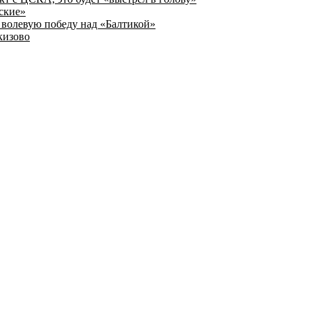
ские»
волевую победу над «Балтикой»
кизово