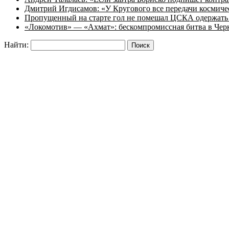
Дмитрий Игдисамов: «У Кругового все передачи космиче
Пропущенный на старте гол не помешал ЦСКА одержать 
«Локомотив» — «Ахмат»: бескомпромиссная битва в Чер
Найти: