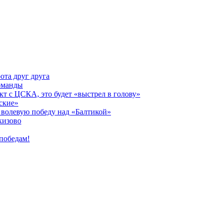
ота друг друга
оманды
кт с ЦСКА, это будет «выстрел в голову»
ские»
волевую победу над «Балтикой»
кизово
победам!