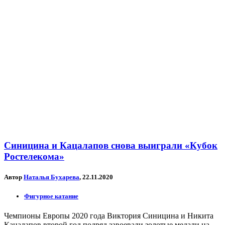
Синицина и Кацалапов снова выиграли «Кубок
Ростелекома»
Автор
Наталья Бухарева
, 22.11.2020
Фигурное катание
Чемпионы Европы 2020 года Виктория Синицина и Никита
Кацалапов второй год подряд завоевали золотые медали на