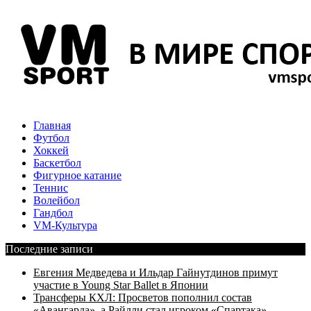
Главная
Футбол
Хоккей
Баскетбол
Фигурное катание
Теннис
Волейбол
Гандбол
VM-Культура
Последние записи
Евгения Медведева и Ильдар Гайнутдинов примут
участие в Young Star Ballet в Японии
Трансферы КХЛ: Просветов пополнил состав
«Авангарда», а Райлли стал игроком «Спартака»