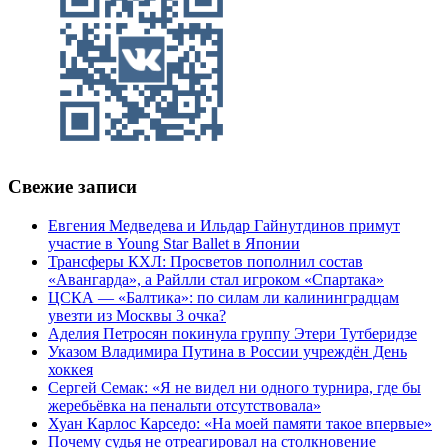
Свежие записи
Евгения Медведева и Ильдар Гайнутдинов примут
участие в Young Star Ballet в Японии
Трансферы КХЛ: Просветов пополнил состав
«Авангарда», а Райлли стал игроком «Спартака»
ЦСКА — «Балтика»: по силам ли калининградцам
увезти из Москвы 3 очка?
Аделия Петросян покинула группу Этери Тутберидзе
Указом Владимира Путина в России учреждён День
хоккея
Сергей Семак: «Я не видел ни одного турнира, где бы
жеребьёвка на пенальти отсутствовала»
Хуан Карлос Карседо: «На моей памяти такое впервые»
Почему судья не отреагировал на столкновение