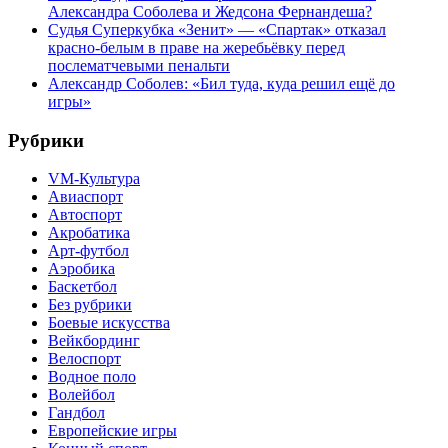
Александра Соболева и Жедсона Фернандеша?
Судья Суперкубка «Зенит» — «Спартак» отказал
красно-белым в праве на жеребьёвку перед
послематчевыми пенальти
Александр Соболев: «Бил туда, куда решил ещё до
игры»
Рубрики
VM-Культура
Авиаспорт
Автоспорт
Акробатика
Арт-футбол
Аэробика
Баскетбол
Без рубрики
Боевые искусства
Вейкбординг
Велоспорт
Водное поло
Волейбол
Гандбол
Европейские игры