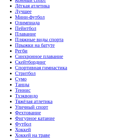
Конный спорт
Лёгкая атлетика
Лучшее
Мини-футбол
Олимпиада
Пейнтбол
Плавание
Пляжные виды спорта
Прыжки на батуте
Регби
Синхронное плавание
Скейтбординг
Спортивная гимнастика
Стритбол
Сумо
Танцы
Теннис
Тхэквондо
Тяжёлая атлетика
Уличный спорт
Фехтование
Фигурное катание
Футбол
Хоккей
Хоккей на траве