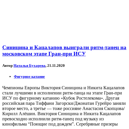
Синицина и Кацалапов выиграли ритм-танец на
московском этапе Гран-при ИСУ
Автор
Наталья Бухарева
, 21.11.2020
Фигурное катание
Чемпионы Европы Виктория Синицина и Никита Кацалапов
стали лучшими в исполнении ритм-танца на этапе Гран-при
ИСУ по фигурному катанию «Кубок Ростелекома». Другая
российская пара Тиффани Загорски/Джонатан Гурейро заняли
второе место, а третье — тоже россияне Анастасия Скопцова/
Кирилл Алёшин. Виктория Синицина и Никита Кацалапов
превосходно исполнили ритм-танец под музыку из
кинофильма “Поющие под дождем”. Серебряные призеры