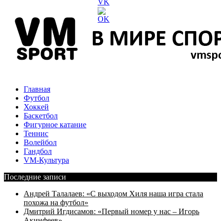
Главная
Футбол
Хоккей
Баскетбол
Фигурное катание
Теннис
Волейбол
Гандбол
VM-Культура
Последние записи
Андрей Талалаев: «С выходом Хиля наша игра стала
похожа на футбол»
Дмитрий Игдисамов: «Первый номер у нас – Игорь
Акинфеев»