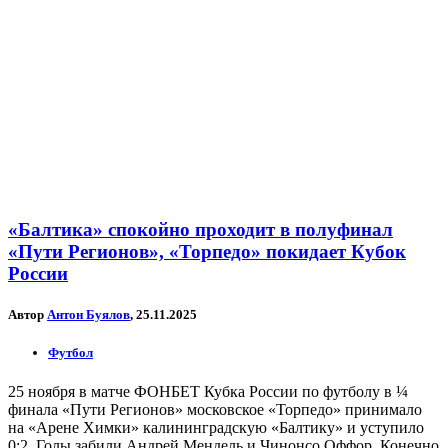
«Балтика» спокойно проходит в полуфинал
«Пути Регионов», «Торпедо» покидает Кубок
России
Автор
Антон Буялов
, 25.11.2025
Футбол
25 ноября в матче ФОНБЕТ Кубка России по футболу в ¼
финала «Пути Регионов» московское «Торпедо» принимало
на «Арене Химки» калининградскую «Балтику» и уступило
0:2. Голы забили Андрей Мендель и Чинонсо Оффор. Конечно