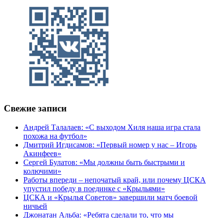
Свежие записи
Андрей Талалаев: «С выходом Хиля наша игра стала
похожа на футбол»
Дмитрий Игдисамов: «Первый номер у нас – Игорь
Акинфеев»
Сергей Булатов: «Мы должны быть быстрыми и
колючими»
Работы впереди – непочатый край, или почему ЦСКА
упустил победу в поединке с «Крыльями»
ЦСКА и «Крылья Советов» завершили матч боевой
ничьей
Джонатан Альба: «Ребята сделали то, что мы