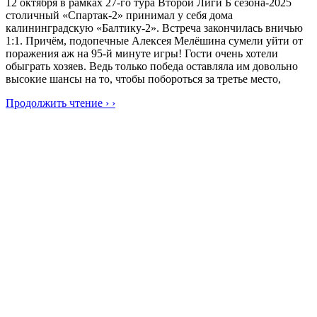
12 октября в рамках 27-го тура Второй Лиги Б сезона-2025
столичный «Спартак-2» принимал у себя дома
калининградскую «Балтику-2». Встреча закончилась вничью
1:1. Причём, подопечные Алексея Мелёшина сумели уйти от
поражения аж на 95-й минуте игры! Гости очень хотели
обыграть хозяев. Ведь только победа оставляла им довольно
высокие шансы на то, чтобы побороться за третье место,
Продолжить чтение › ›