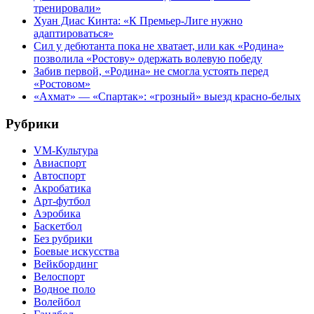
тренировали»
Хуан Диас Кинта: «К Премьер-Лиге нужно
адаптироваться»
Сил у дебютанта пока не хватает, или как «Родина»
позволила «Ростову» одержать волевую победу
Забив первой, «Родина» не смогла устоять перед
«Ростовом»
«Ахмат» — «Спартак»: «грозный» выезд красно-белых
Рубрики
VM-Культура
Авиаспорт
Автоспорт
Акробатика
Арт-футбол
Аэробика
Баскетбол
Без рубрики
Боевые искусства
Вейкбординг
Велоспорт
Водное поло
Волейбол