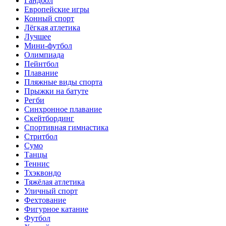
Гандбол
Европейские игры
Конный спорт
Лёгкая атлетика
Лучшее
Мини-футбол
Олимпиада
Пейнтбол
Плавание
Пляжные виды спорта
Прыжки на батуте
Регби
Синхронное плавание
Скейтбординг
Спортивная гимнастика
Стритбол
Сумо
Танцы
Теннис
Тхэквондо
Тяжёлая атлетика
Уличный спорт
Фехтование
Фигурное катание
Футбол