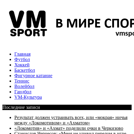
Главная
Футбол
Хоккей
Баскетбол
Фигурное катание
Теннис
Волейбол
Гандбол
VM-Культура
Последние записи
Результат должен устраивать всех, или «мокрая» ничья
между «Локомотивом» и «Ахматом»
«Локомотив» и «Ахмат» поделили очки в Черкизово
Станислав Черчесов: «Меня не удивил перелом в игре