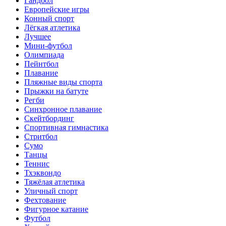
Гандбол
Европейские игры
Конный спорт
Лёгкая атлетика
Лучшее
Мини-футбол
Олимпиада
Пейнтбол
Плавание
Пляжные виды спорта
Прыжки на батуте
Регби
Синхронное плавание
Скейтбординг
Спортивная гимнастика
Стритбол
Сумо
Танцы
Теннис
Тхэквондо
Тяжёлая атлетика
Уличный спорт
Фехтование
Фигурное катание
Футбол