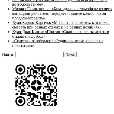
во втором тайме»
Михаил Галактионов: «Команда как автомобиль: из него
вытащили двигатель, переднее и заднее колесо, но он
продолжает ехать»
Хуан Карлос Карседо: «Мы очень ценим тех, кто может
сыграть при разных схемах и на разных позициях»
Хуан Диас Кинта: «Против «Спартака» нельзя играть в
открытый футбол»
«Спартак» разобрался с «Родиной» легко, но ещё не
показательно
Найти: