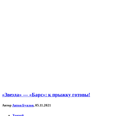
«Звезда» — «Барс»: к прыжку готовы!
Автор
Антон Буялов
, 05.11.2021
Хоккей