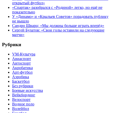
открытый футбол»
«Спартак» разобрался с «Родиной» легко, но ещё не
показательно
У «Динамо» и «Крыльев Советов» порадовать публику
не вышло
Сандро Шварц: «Мы должны больше играть вперёд»
Сергей Булатов: «Свои голы оставили на следующие
матчи»
Рубрики
VM-Культура
Авиаспорт
Автоспорт
Акробатика
Арт-футбол
Аэробика
Баскетбол
Без рубрики
Боевые искусства
Вейкбординг
Велоспорт
Водное поло
Волейбол