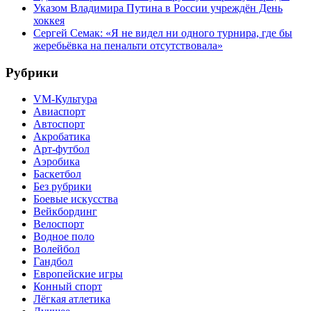
Указом Владимира Путина в России учреждён День
хоккея
Сергей Семак: «Я не видел ни одного турнира, где бы
жеребьёвка на пенальти отсутствовала»
Рубрики
VM-Культура
Авиаспорт
Автоспорт
Акробатика
Арт-футбол
Аэробика
Баскетбол
Без рубрики
Боевые искусства
Вейкбординг
Велоспорт
Водное поло
Волейбол
Гандбол
Европейские игры
Конный спорт
Лёгкая атлетика