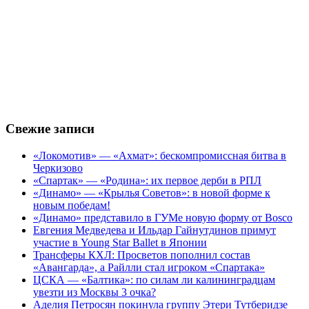
Свежие записи
«Локомотив» — «Ахмат»: бескомпромиссная битва в
Черкизово
«Спартак» — «Родина»: их первое дерби в РПЛ
«Динамо» — «Крылья Советов»: в новой форме к
новым победам!
«Динамо» представило в ГУМе новую форму от Bosco
Евгения Медведева и Ильдар Гайнутдинов примут
участие в Young Star Ballet в Японии
Трансферы КХЛ: Просветов пополнил состав
«Авангарда», а Райлли стал игроком «Спартака»
ЦСКА — «Балтика»: по силам ли калининградцам
увезти из Москвы 3 очка?
Аделия Петросян покинула группу Этери Тутберидзе