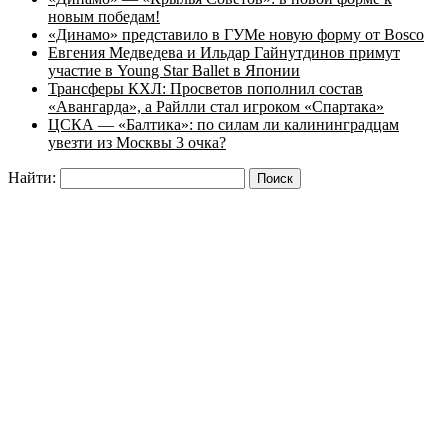
новым победам!
«Динамо» представило в ГУМе новую форму от Bosco
Евгения Медведева и Ильдар Гайнутдинов примут
участие в Young Star Ballet в Японии
Трансферы КХЛ: Просветов пополнил состав
«Авангарда», а Райлли стал игроком «Спартака»
ЦСКА — «Балтика»: по силам ли калининградцам
увезти из Москвы 3 очка?
Найти: