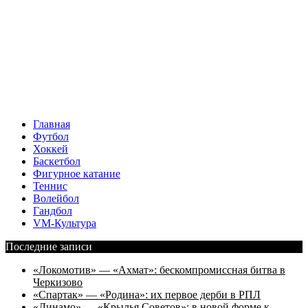
Главная
Футбол
Хоккей
Баскетбол
Фигурное катание
Теннис
Волейбол
Гандбол
VM-Культура
Последние записи
«Локомотив» — «Ахмат»: бескомпромиссная битва в
Черкизово
«Спартак» — «Родина»: их первое дерби в РПЛ
«Динамо» — «Крылья Советов»: в новой форме к