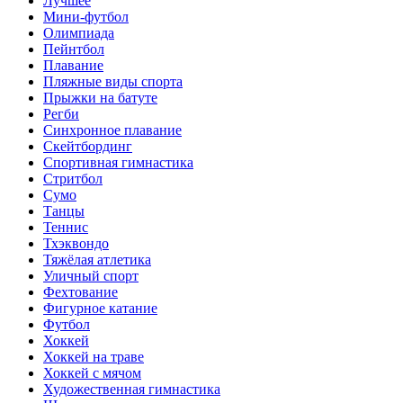
Лучшее
Мини-футбол
Олимпиада
Пейнтбол
Плавание
Пляжные виды спорта
Прыжки на батуте
Регби
Синхронное плавание
Скейтбординг
Спортивная гимнастика
Стритбол
Сумо
Танцы
Теннис
Тхэквондо
Тяжёлая атлетика
Уличный спорт
Фехтование
Фигурное катание
Футбол
Хоккей
Хоккей на траве
Хоккей с мячом
Художественная гимнастика