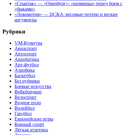
«Спартак» — «Оренбург»: «разминка» перед боем с
«быками»
«Локомотив» — ЦСКА: весомые потери и веские
аргументы
Рубрики
VM-Культура
Авиаспорт
Автоспорт
Акробатика
Арт-футбол
Аэробика
Баскетбол
Без рубрики
Боевые искусства
Вейкбординг
Велоспорт
Водное поло
Волейбол
Гандбол
Европейские игры
Конный спорт
Лёгкая атлетика