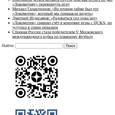
«Локомотиву» перевернуть игру
Михаил Галактионов: «Во втором тайме был тот
«Локомотив», который мы привыкли видеть»
Дмитрий Игдисамов: «Радоваться сил пока нет»
«Локомотив» сравнял счёт в концовке игры с ЦСКА, но
уступил в серии пенальти
Сборная России стала победителем V Московского
международного кубка по пляжному футболу
Найти: