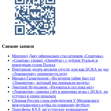
Свежие записи
Мирлинд Даку официально стал игроком «Спартака»
«Спартак» громит «Оренбург» с дублем Угальде и
рекордным голом Полеха
Повторили десять месяцев спустя, или как ЦСКА не дал
«Локомотиву» перевернуть игру
Михаил Галактионов: «Во втором тайме был тот
«Локомотив», который мы привыкли видеть»
Дмитрий Игдисамов: «Радоваться сил пока нет»
«Локомотив» сравнял счёт в концовке игры с ЦСКА, но
уступил в серии пенальти
Сборная России стала победителем V Московского
международного кубка по пляжному футболу
Трансферы КХЛ: августовские возвращения