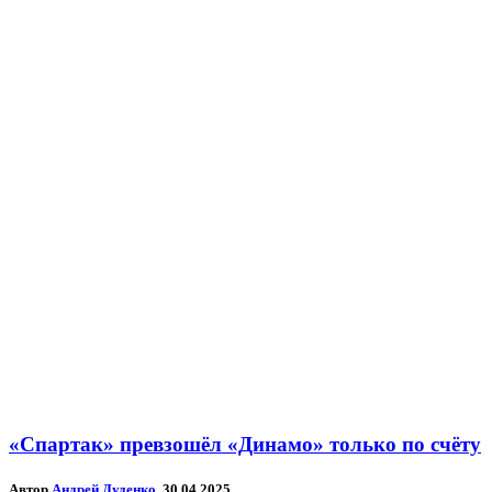
«Спартак» превзошёл «Динамо» только по счёту
Автор
Андрей Дуденко
, 30.04.2025