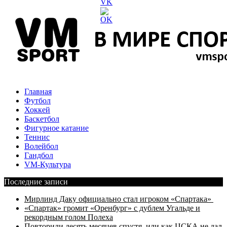
Главная
Футбол
Хоккей
Баскетбол
Фигурное катание
Теннис
Волейбол
Гандбол
VM-Культура
Последние записи
Мирлинд Даку официально стал игроком «Спартака»
«Спартак» громит «Оренбург» с дублем Угальде и
рекордным голом Полеха
Повторили десять месяцев спустя, или как ЦСКА не дал