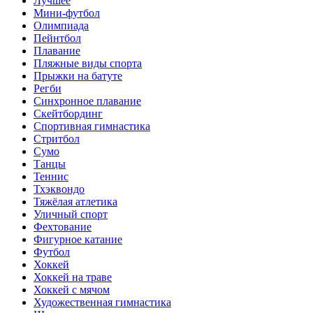
Лучшее
Мини-футбол
Олимпиада
Пейнтбол
Плавание
Пляжные виды спорта
Прыжки на батуте
Регби
Синхронное плавание
Скейтбординг
Спортивная гимнастика
Стритбол
Сумо
Танцы
Теннис
Тхэквондо
Тяжёлая атлетика
Уличный спорт
Фехтование
Фигурное катание
Футбол
Хоккей
Хоккей на траве
Хоккей с мячом
Художественная гимнастика