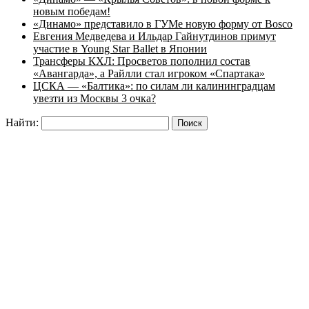
новым победам!
«Динамо» представило в ГУМе новую форму от Bosco
Евгения Медведева и Ильдар Гайнутдинов примут
участие в Young Star Ballet в Японии
Трансферы КХЛ: Просветов пополнил состав
«Авангарда», а Райлли стал игроком «Спартака»
ЦСКА — «Балтика»: по силам ли калининградцам
увезти из Москвы 3 очка?
Найти: