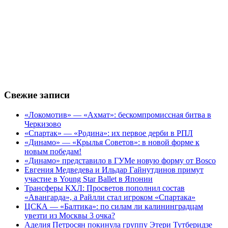
Свежие записи
«Локомотив» — «Ахмат»: бескомпромиссная битва в
Черкизово
«Спартак» — «Родина»: их первое дерби в РПЛ
«Динамо» — «Крылья Советов»: в новой форме к
новым победам!
«Динамо» представило в ГУМе новую форму от Bosco
Евгения Медведева и Ильдар Гайнутдинов примут
участие в Young Star Ballet в Японии
Трансферы КХЛ: Просветов пополнил состав
«Авангарда», а Райлли стал игроком «Спартака»
ЦСКА — «Балтика»: по силам ли калининградцам
увезти из Москвы 3 очка?
Аделия Петросян покинула группу Этери Тутберидзе