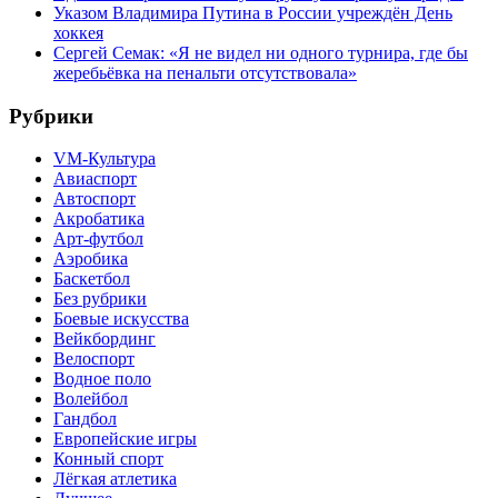
Указом Владимира Путина в России учреждён День
хоккея
Сергей Семак: «Я не видел ни одного турнира, где бы
жеребьёвка на пенальти отсутствовала»
Рубрики
VM-Культура
Авиаспорт
Автоспорт
Акробатика
Арт-футбол
Аэробика
Баскетбол
Без рубрики
Боевые искусства
Вейкбординг
Велоспорт
Водное поло
Волейбол
Гандбол
Европейские игры
Конный спорт
Лёгкая атлетика