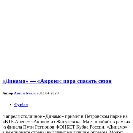
«Динамо» — «Акрон»: пора спасать сезон
Автор
Антон Буялов
, 03.04.2023
Футбол
4 апреля столичное «Динамо» примет в Петровском парке на
«ВТБ Арене» «Акрон» из Жигулёвска. Матч пройдёт в рамках
½ финала Пути Регионов ФОНБЕТ Кубка России. «Динамо»
в чемпионате страны выглядит не лучшим образом. Может