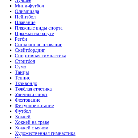
Лучшее
Мини-футбол
Олимпиада
Пейнтбол
Плавание
Пляжные виды спорта
Прыжки на батуте
Регби
Синхронное плавание
Скейтбординг
Спортивная гимнастика
Стритбол
Сумо
Танцы
Теннис
Тхэквондо
Тяжёлая атлетика
Уличный спорт
Фехтование
Фигурное катание
Футбол
Хоккей
Хоккей на траве
Хоккей с мячом
Художественная гимнастика