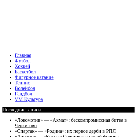
Главная
Футбол
Хоккей
Баскетбол
Фигурное катание
Теннис
Волейбол
Гандбол
VM-Культура
Последние записи
«Локомотив» — «Ахмат»: бескомпромиссная битва в
Черкизово
«Спартак» — «Родина»: их первое дерби в РПЛ
«Динамо» — «Крылья Советов»: в новой форме к