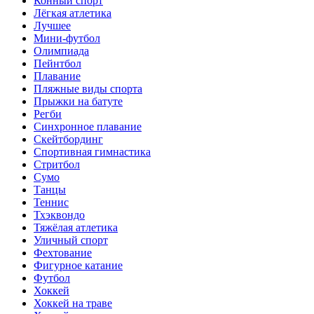
Конный спорт
Лёгкая атлетика
Лучшее
Мини-футбол
Олимпиада
Пейнтбол
Плавание
Пляжные виды спорта
Прыжки на батуте
Регби
Синхронное плавание
Скейтбординг
Спортивная гимнастика
Стритбол
Сумо
Танцы
Теннис
Тхэквондо
Тяжёлая атлетика
Уличный спорт
Фехтование
Фигурное катание
Футбол
Хоккей
Хоккей на траве