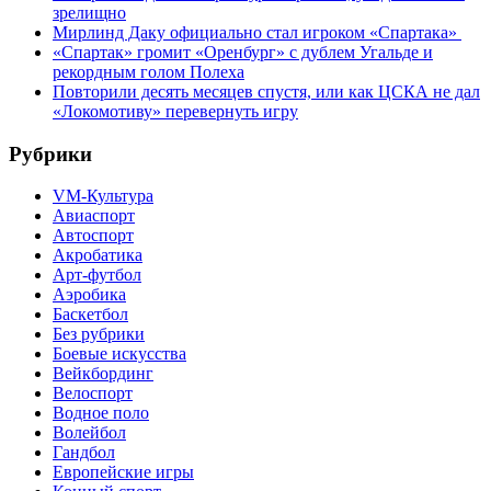
зрелищно
Мирлинд Даку официально стал игроком «Спартака»
«Спартак» громит «Оренбург» с дублем Угальде и
рекордным голом Полеха
Повторили десять месяцев спустя, или как ЦСКА не дал
«Локомотиву» перевернуть игру
Рубрики
VM-Культура
Авиаспорт
Автоспорт
Акробатика
Арт-футбол
Аэробика
Баскетбол
Без рубрики
Боевые искусства
Вейкбординг
Велоспорт
Водное поло
Волейбол
Гандбол
Европейские игры