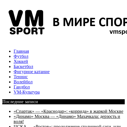
Главная
Футбол
Хоккей
Баскетбол
Фигурное катание
Теннис
Волейбол
Гандбол
VM-Культура
Последние записи
«Спартак» — «Краснодар»: «коррида» в жаркой Москве
«Динамо» Москва — «Динамо» Махачкала: дерзость и
воля!
ЦСКА — «Ростов»: продолжение столичной саги, или