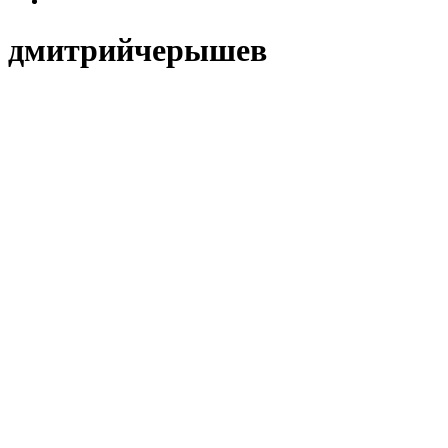
дмитрийчерышев