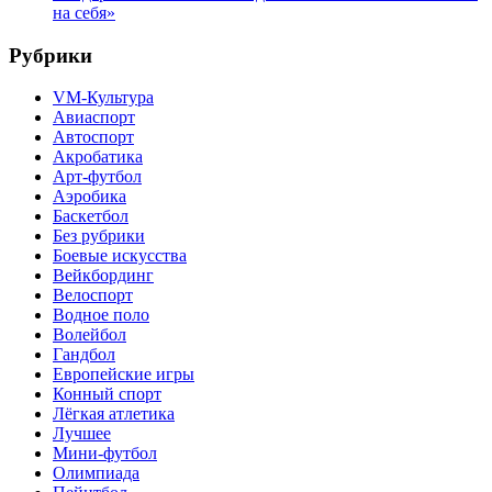
на себя»
Рубрики
VM-Культура
Авиаспорт
Автоспорт
Акробатика
Арт-футбол
Аэробика
Баскетбол
Без рубрики
Боевые искусства
Вейкбординг
Велоспорт
Водное поло
Волейбол
Гандбол
Европейские игры
Конный спорт
Лёгкая атлетика
Лучшее
Мини-футбол
Олимпиада