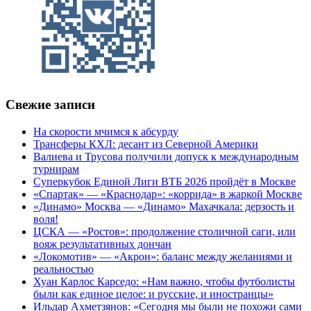
Свежие записи
На скорости мчимся к абсурду
Трансферы КХЛ: десант из Северной Америки
Валиева и Трусова получили допуск к международным
турнирам
Суперкубок Единой Лиги ВТБ 2026 пройдёт в Москве
«Спартак» — «Краснодар»: «коррида» в жаркой Москве
«Динамо» Москва — «Динамо» Махачкала: дерзость и
воля!
ЦСКА — «Ростов»: продолжение столичной саги, или
вояж результативных дончан
«Локомотив» — «Акрон»: баланс между желаниями и
реальностью
Хуан Карлос Карседо: «Нам важно, чтобы футболисты
были как единое целое: и русские, и иностранцы»
Ильдар Ахметзянов: «Сегодня мы были не похожи сами