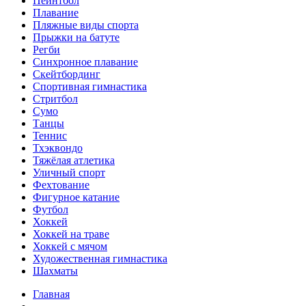
Пейнтбол
Плавание
Пляжные виды спорта
Прыжки на батуте
Регби
Синхронное плавание
Скейтбординг
Спортивная гимнастика
Стритбол
Сумо
Танцы
Теннис
Тхэквондо
Тяжёлая атлетика
Уличный спорт
Фехтование
Фигурное катание
Футбол
Хоккей
Хоккей на траве
Хоккей с мячом
Художественная гимнастика
Шахматы
Главная