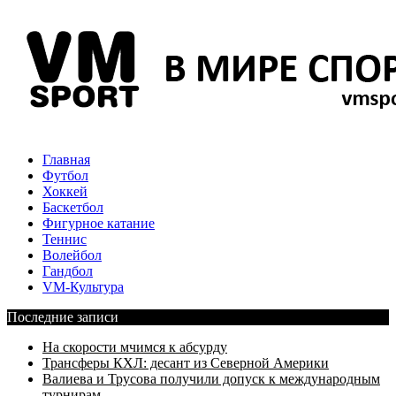
Главная
Футбол
Хоккей
Баскетбол
Фигурное катание
Теннис
Волейбол
Гандбол
VM-Культура
Последние записи
На скорости мчимся к абсурду
Трансферы КХЛ: десант из Северной Америки
Валиева и Трусова получили допуск к международным
турнирам