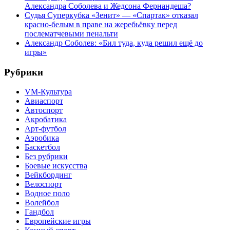
Александра Соболева и Жедсона Фернандеша?
Судья Суперкубка «Зенит» — «Спартак» отказал
красно-белым в праве на жеребьёвку перед
послематчевыми пенальти
Александр Соболев: «Бил туда, куда решил ещё до
игры»
Рубрики
VM-Культура
Авиаспорт
Автоспорт
Акробатика
Арт-футбол
Аэробика
Баскетбол
Без рубрики
Боевые искусства
Вейкбординг
Велоспорт
Водное поло
Волейбол
Гандбол
Европейские игры