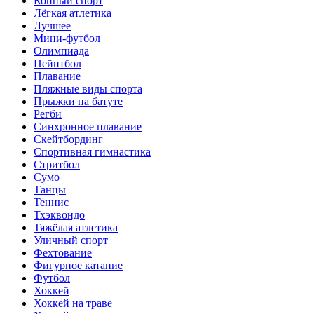
Конный спорт
Лёгкая атлетика
Лучшее
Мини-футбол
Олимпиада
Пейнтбол
Плавание
Пляжные виды спорта
Прыжки на батуте
Регби
Синхронное плавание
Скейтбординг
Спортивная гимнастика
Стритбол
Сумо
Танцы
Теннис
Тхэквондо
Тяжёлая атлетика
Уличный спорт
Фехтование
Фигурное катание
Футбол
Хоккей
Хоккей на траве