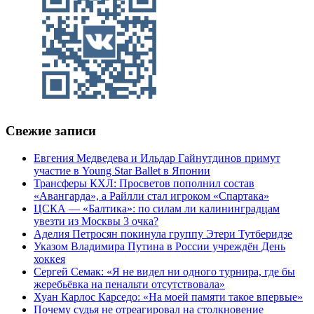
Свежие записи
Евгения Медведева и Ильдар Гайнутдинов примут
участие в Young Star Ballet в Японии
Трансферы КХЛ: Просветов пополнил состав
«Авангарда», а Райлли стал игроком «Спартака»
ЦСКА — «Балтика»: по силам ли калининградцам
увезти из Москвы 3 очка?
Аделия Петросян покинула группу Этери Тутберидзе
Указом Владимира Путина в России учреждён День
хоккея
Сергей Семак: «Я не видел ни одного турнира, где бы
жеребьёвка на пенальти отсутствовала»
Хуан Карлос Карседо: «На моей памяти такое впервые»
Почему судья не отреагировал на столкновение