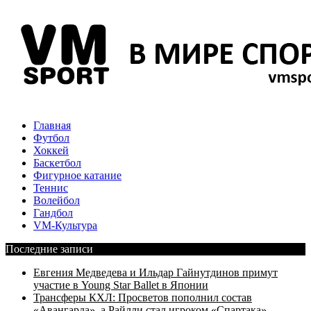
Главная
Футбол
Хоккей
Баскетбол
Фигурное катание
Теннис
Волейбол
Гандбол
VM-Культура
Последние записи
Евгения Медведева и Ильдар Гайнутдинов примут
участие в Young Star Ballet в Японии
Трансферы КХЛ: Просветов пополнил состав
«Авангарда», а Райлли стал игроком «Спартака»