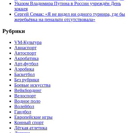
Указом Владимира Путина в России учреждён День
хоккея
Сергей Семак: «Я не видел ни одного турнира, где бы
жеребьёвка на пенальти отсутствовала»
Рубрики
VM-Культура
Авиаспорт
Автоспорт
Акробатика
Арт-футбол
Аэробика
Баскетбол
Без рубрики
Боевые искусства
Вейкбординг
Велоспорт
Водное поло
Волейбол
Гандбол
Европейские игры
Конный спорт
Лёгкая атлетика