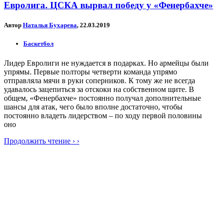
Евролига. ЦСКА вырвал победу у «Фенербахче»
Автор
Наталья Бухарева
, 22.03.2019
Баскетбол
Лидер Евролиги не нуждается в подарках. Но армейцы были
упрямы. Первые полторы четверти команда упрямо
отправляла мячи в руки соперников. К тому же не всегда
удавалось зацепиться за отскоки на собственном щите. В
общем, «Фенербахче» постоянно получал дополнительные
шансы для атак, чего было вполне достаточно, чтобы
постоянно владеть лидерством – по ходу первой половины
оно
Продолжить чтение › ›