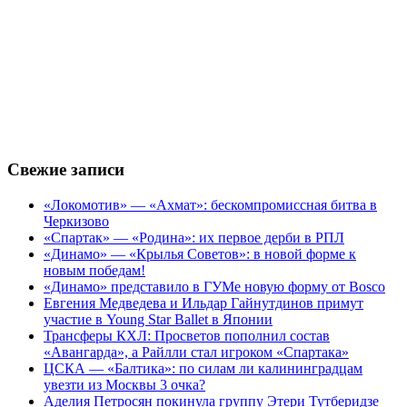
Свежие записи
«Локомотив» — «Ахмат»: бескомпромиссная битва в
Черкизово
«Спартак» — «Родина»: их первое дерби в РПЛ
«Динамо» — «Крылья Советов»: в новой форме к
новым победам!
«Динамо» представило в ГУМе новую форму от Bosco
Евгения Медведева и Ильдар Гайнутдинов примут
участие в Young Star Ballet в Японии
Трансферы КХЛ: Просветов пополнил состав
«Авангарда», а Райлли стал игроком «Спартака»
ЦСКА — «Балтика»: по силам ли калининградцам
увезти из Москвы 3 очка?
Аделия Петросян покинула группу Этери Тутберидзе