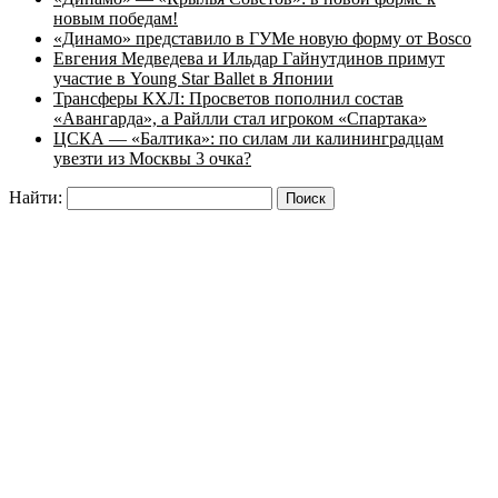
новым победам!
«Динамо» представило в ГУМе новую форму от Bosco
Евгения Медведева и Ильдар Гайнутдинов примут
участие в Young Star Ballet в Японии
Трансферы КХЛ: Просветов пополнил состав
«Авангарда», а Райлли стал игроком «Спартака»
ЦСКА — «Балтика»: по силам ли калининградцам
увезти из Москвы 3 очка?
Найти: