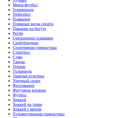
Лучшее
Мини-футбол
Олимпиада
Пейнтбол
Плавание
Пляжные виды спорта
Прыжки на батуте
Регби
Синхронное плавание
Скейтбординг
Спортивная гимнастика
Стритбол
Сумо
Танцы
Теннис
Тхэквондо
Тяжёлая атлетика
Уличный спорт
Фехтование
Фигурное катание
Футбол
Хоккей
Хоккей на траве
Хоккей с мячом
Художественная гимнастика