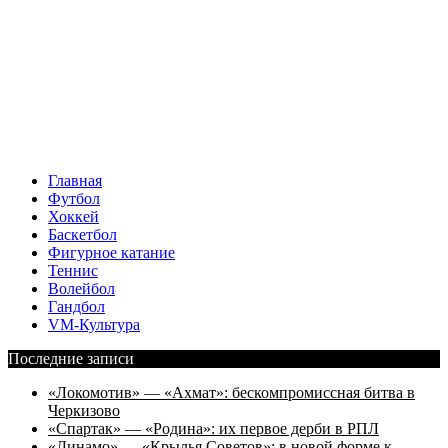
Главная
Футбол
Хоккей
Баскетбол
Фигурное катание
Теннис
Волейбол
Гандбол
VM-Культура
Последние записи
«Локомотив» — «Ахмат»: бескомпромиссная битва в
Черкизово
«Спартак» — «Родина»: их первое дерби в РПЛ
«Динамо» — «Крылья Советов»: в новой форме к