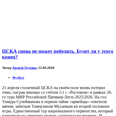
ЦСКА снова не может победить. Будет ли у этого
конец?
Автор
Андрей Дуденко
, 21.04.2026
Футбол
21 апреля столичный ЦСКА на своём поле вновь потерял
очки, сыграв вничью со счётом 1:1 с «Ростовом» в рамках 26-
го тура МИР Российской Премьер-Лиги-2025/2026. На гол
Тимура Сулейманова в первом тайме «армейцы» ответили
мячом, забитым Тамерланом Мусаевым во второй половине
игры. Единственный тур национального первенства, который
назначили на середину недели, стартовал во вторник. И