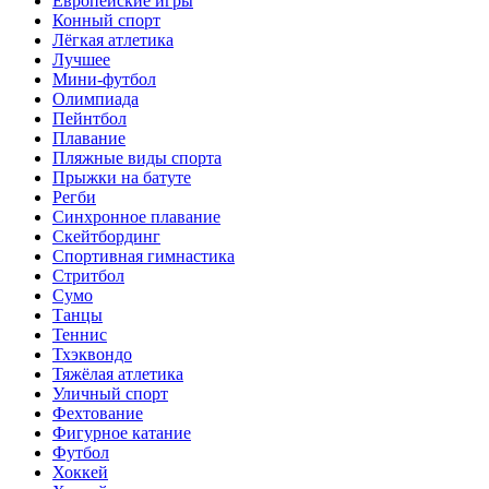
Европейские игры
Конный спорт
Лёгкая атлетика
Лучшее
Мини-футбол
Олимпиада
Пейнтбол
Плавание
Пляжные виды спорта
Прыжки на батуте
Регби
Синхронное плавание
Скейтбординг
Спортивная гимнастика
Стритбол
Сумо
Танцы
Теннис
Тхэквондо
Тяжёлая атлетика
Уличный спорт
Фехтование
Фигурное катание
Футбол
Хоккей