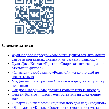
Свежие записи
Хуан Карлос Карседо: «Мы очень ценим тех, кто может
сыграть при разных схемах и на разных позициях»
Хуан Диас Кинта: «Против «Спартака» нельзя играть в
открытый футбол»
«Спартак» разобрался с «Родиной» легко, но ещё не
показательно
У «Динамо» и «Крыльев Советов» порадовать публику
не вышло
Сандро Шварц: «Мы должны больше играть вперёд»
Сергей Булатов: «Свои голы оставили на следующие
матчи»
«Спартак» начал сезон крупной победой над «Родиной»
«Динамо» и «Крылья Советов» не смогли распечатать