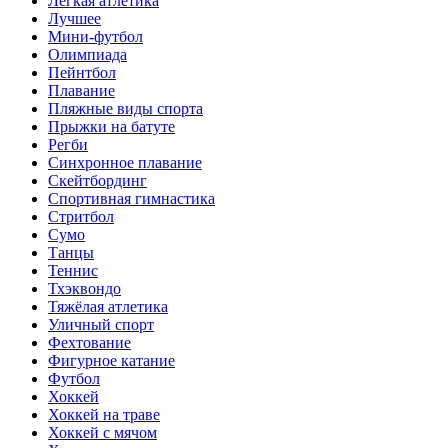
Лёгкая атлетика
Лучшее
Мини-футбол
Олимпиада
Пейнтбол
Плавание
Пляжные виды спорта
Прыжки на батуте
Регби
Синхронное плавание
Скейтбординг
Спортивная гимнастика
Стритбол
Сумо
Танцы
Теннис
Тхэквондо
Тяжёлая атлетика
Уличный спорт
Фехтование
Фигурное катание
Футбол
Хоккей
Хоккей на траве
Хоккей с мячом