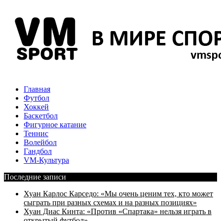
Главная
Футбол
Хоккей
Баскетбол
Фигурное катание
Теннис
Волейбол
Гандбол
VM-Культура
Последние записи
Хуан Карлос Карседо: «Мы очень ценим тех, кто может
сыграть при разных схемах и на разных позициях»
Хуан Диас Кинта: «Против «Спартака» нельзя играть в
открытый футбол»