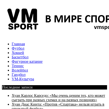
Главная
Футбол
Хоккей
Баскетбол
Фигурное катание
Теннис
Волейбол
Гандбол
VM-Культура
Последние записи
Хуан Карлос Карседо: «Мы очень ценим тех, кто может
сыграть при разных схемах и на разных позициях»
Хуан Диас Кинта: «Против «Спартака» нельзя играть в
открытый футбол»