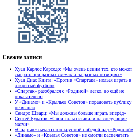
Свежие записи
Хуан Карлос Карседо: «Мы очень ценим тех, кто может
сыграть при разных схемах и на разных позициях»
Хуан Диас Кинта: «Против «Спартака» нельзя играть в
открытый футбол»
«Спартак» разобрался с «Родиной» легко, но ещё не
показательно
У «Динамо» и «Крыльев Советов» порадовать публику
не вышло
Сандро Шварц: «Мы должны больше играть вперёд»
Сергей Булатов: «Свои голы оставили на следующие
матчи»
«Спартак» начал сезон крупной победой над «Родиной»
«Динамо» и «Крылья Советов» не смогли распечатать