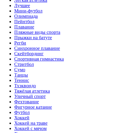
Лёгкая атлетика
Лучшее
Мини-футбол
Олимпиада
Пейнтбол
Плавание
Пляжные виды спорта
Прыжки на батуте
Регби
Синхронное плавание
Скейтбординг
Спортивная гимнастика
Стритбол
Сумо
Танцы
Теннис
Тхэквондо
Тяжёлая атлетика
Уличный спорт
Фехтование
Фигурное катание
Футбол
Хоккей
Хоккей на траве
Хоккей с мячом