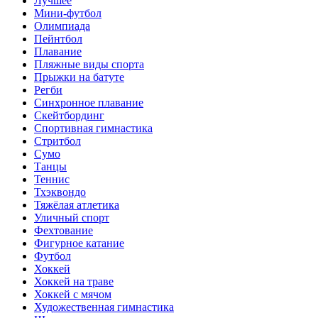
Лучшее
Мини-футбол
Олимпиада
Пейнтбол
Плавание
Пляжные виды спорта
Прыжки на батуте
Регби
Синхронное плавание
Скейтбординг
Спортивная гимнастика
Стритбол
Сумо
Танцы
Теннис
Тхэквондо
Тяжёлая атлетика
Уличный спорт
Фехтование
Фигурное катание
Футбол
Хоккей
Хоккей на траве
Хоккей с мячом
Художественная гимнастика