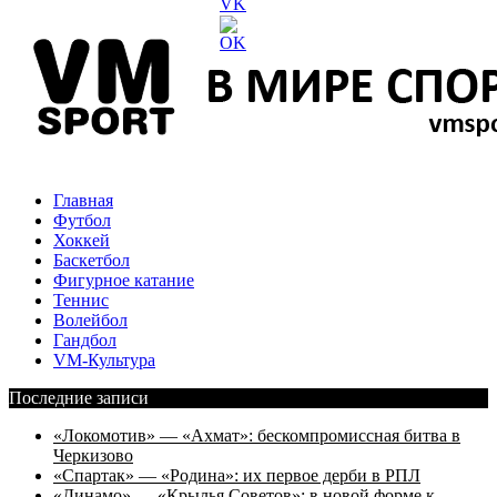
Главная
Футбол
Хоккей
Баскетбол
Фигурное катание
Теннис
Волейбол
Гандбол
VM-Культура
Последние записи
«Локомотив» — «Ахмат»: бескомпромиссная битва в
Черкизово
«Спартак» — «Родина»: их первое дерби в РПЛ
«Динамо» — «Крылья Советов»: в новой форме к