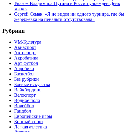
Указом Владимира Путина в России учреждён День
хоккея
Сергей Семак: «Я не видел ни одного турнира, где бы
жеребьёвка на пенальти отсутствовала»
Рубрики
VM-Культура
Авиаспорт
Автоспорт
Акробатика
Арт-футбол
Аэробика
Баскетбол
Без рубрики
Боевые искусства
Вейкбординг
Велоспорт
Водное поло
Волейбол
Гандбол
Европейские игры
Конный спорт
Лёгкая атлетика