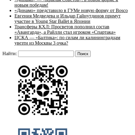
новым победам!
«Динамо» представило в ГУМе новую форму от Bosco
Евгения Медведева и Ильдар Гайнутдинов примут
участие в Young Star Ballet в Японии
Трансферы КХЛ: Просветов пополнил состав
«Авангарда», а Райлли стал игроком «Спартака»
ЦСКА — «Балтика»: по силам ли калининградцам
увезти из Москвы 3 очка?
Найти: