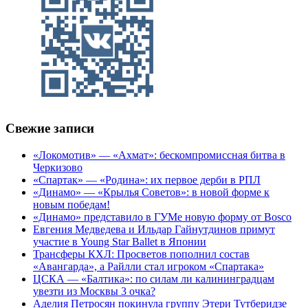
Свежие записи
«Локомотив» — «Ахмат»: бескомпромиссная битва в
Черкизово
«Спартак» — «Родина»: их первое дерби в РПЛ
«Динамо» — «Крылья Советов»: в новой форме к
новым победам!
«Динамо» представило в ГУМе новую форму от Bosco
Евгения Медведева и Ильдар Гайнутдинов примут
участие в Young Star Ballet в Японии
Трансферы КХЛ: Просветов пополнил состав
«Авангарда», а Райлли стал игроком «Спартака»
ЦСКА — «Балтика»: по силам ли калининградцам
увезти из Москвы 3 очка?
Аделия Петросян покинула группу Этери Тутберидзе