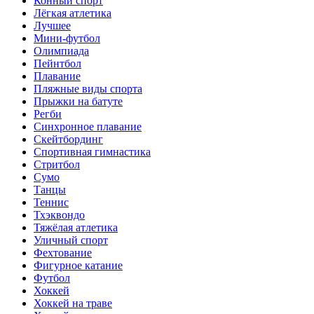
Конный спорт
Лёгкая атлетика
Лучшее
Мини-футбол
Олимпиада
Пейнтбол
Плавание
Пляжные виды спорта
Прыжки на батуте
Регби
Синхронное плавание
Скейтбординг
Спортивная гимнастика
Стритбол
Сумо
Танцы
Теннис
Тхэквондо
Тяжёлая атлетика
Уличный спорт
Фехтование
Фигурное катание
Футбол
Хоккей
Хоккей на траве