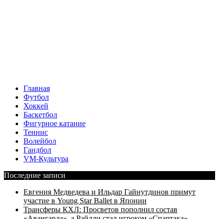
Главная
Футбол
Хоккей
Баскетбол
Фигурное катание
Теннис
Волейбол
Гандбол
VM-Культура
Последние записи
Евгения Медведева и Ильдар Гайнутдинов примут
участие в Young Star Ballet в Японии
Трансферы КХЛ: Просветов пополнил состав
«Авангарда», а Райлли стал игроком «Спартака»