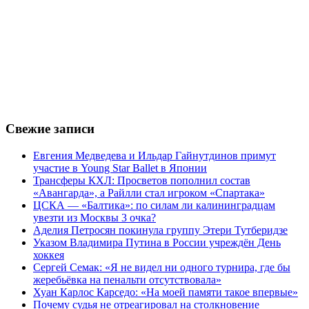
Свежие записи
Евгения Медведева и Ильдар Гайнутдинов примут
участие в Young Star Ballet в Японии
Трансферы КХЛ: Просветов пополнил состав
«Авангарда», а Райлли стал игроком «Спартака»
ЦСКА — «Балтика»: по силам ли калининградцам
увезти из Москвы 3 очка?
Аделия Петросян покинула группу Этери Тутберидзе
Указом Владимира Путина в России учреждён День
хоккея
Сергей Семак: «Я не видел ни одного турнира, где бы
жеребьёвка на пенальти отсутствовала»
Хуан Карлос Карседо: «На моей памяти такое впервые»
Почему судья не отреагировал на столкновение