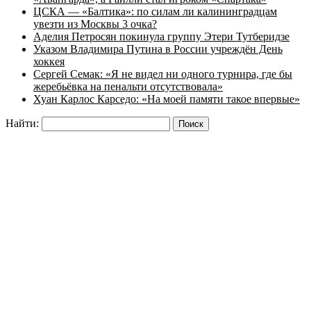
ЦСКА — «Балтика»: по силам ли калининградцам
увезти из Москвы 3 очка?
Аделия Петросян покинула группу Этери Тутберидзе
Указом Владимира Путина в России учреждён День
хоккея
Сергей Семак: «Я не видел ни одного турнира, где бы
жеребьёвка на пенальти отсутствовала»
Хуан Карлос Карседо: «На моей памяти такое впервые»
Найти: