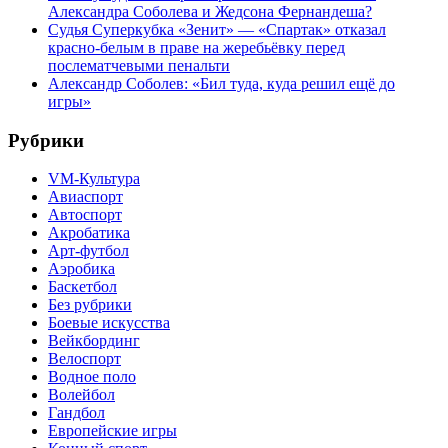
Александра Соболева и Жедсона Фернандеша?
Судья Суперкубка «Зенит» — «Спартак» отказал
красно-белым в праве на жеребьёвку перед
послематчевыми пенальти
Александр Соболев: «Бил туда, куда решил ещё до
игры»
Рубрики
VM-Культура
Авиаспорт
Автоспорт
Акробатика
Арт-футбол
Аэробика
Баскетбол
Без рубрики
Боевые искусства
Вейкбординг
Велоспорт
Водное поло
Волейбол
Гандбол
Европейские игры