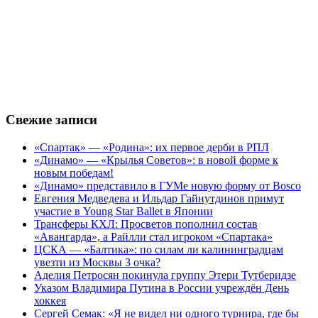
Свежие записи
«Спартак» — «Родина»: их первое дерби в РПЛ
«Динамо» — «Крылья Советов»: в новой форме к
новым победам!
«Динамо» представило в ГУМе новую форму от Bosco
Евгения Медведева и Ильдар Гайнутдинов примут
участие в Young Star Ballet в Японии
Трансферы КХЛ: Просветов пополнил состав
«Авангарда», а Райлли стал игроком «Спартака»
ЦСКА — «Балтика»: по силам ли калининградцам
увезти из Москвы 3 очка?
Аделия Петросян покинула группу Этери Тутберидзе
Указом Владимира Путина в России учреждён День
хоккея
Сергей Семак: «Я не видел ни одного турнира, где бы