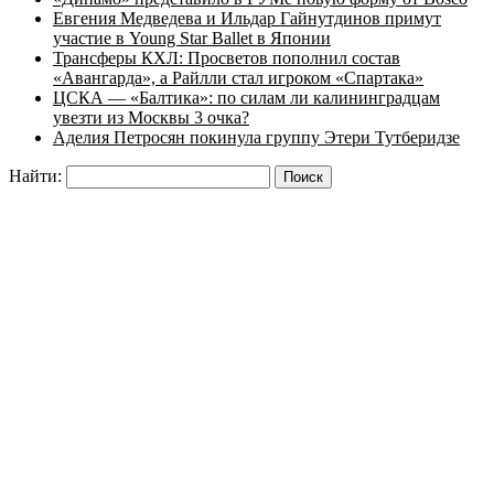
Евгения Медведева и Ильдар Гайнутдинов примут
участие в Young Star Ballet в Японии
Трансферы КХЛ: Просветов пополнил состав
«Авангарда», а Райлли стал игроком «Спартака»
ЦСКА — «Балтика»: по силам ли калининградцам
увезти из Москвы 3 очка?
Аделия Петросян покинула группу Этери Тутберидзе
Найти: