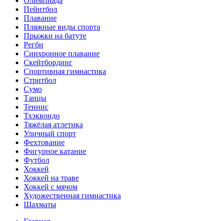
Олимпиада
Пейнтбол
Плавание
Пляжные виды спорта
Прыжки на батуте
Регби
Синхронное плавание
Скейтбординг
Спортивная гимнастика
Стритбол
Сумо
Танцы
Теннис
Тхэквондо
Тяжёлая атлетика
Уличный спорт
Фехтование
Фигурное катание
Футбол
Хоккей
Хоккей на траве
Хоккей с мячом
Художественная гимнастика
Шахматы