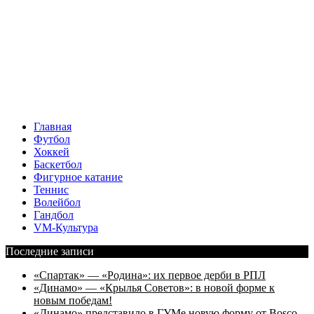
Главная
Футбол
Хоккей
Баскетбол
Фигурное катание
Теннис
Волейбол
Гандбол
VM-Культура
Последние записи
«Спартак» — «Родина»: их первое дерби в РПЛ
«Динамо» — «Крылья Советов»: в новой форме к
новым победам!
«Динамо» представило в ГУМе новую форму от Bosco