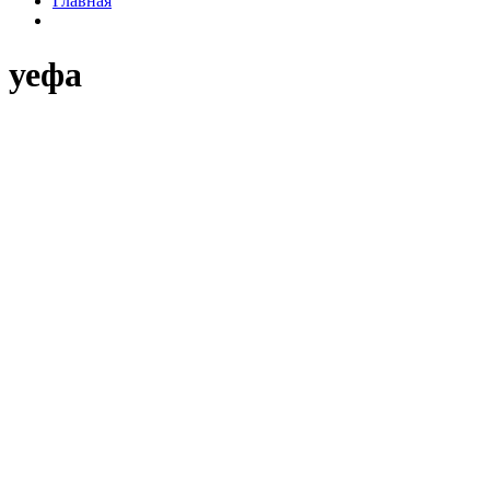
Главная
уефа