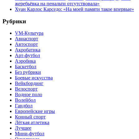
жеребьёвка на пенальти отсутствовала»
Хуан Карлос Карседо: «На моей памяти такое впервые»
Рубрики
VM-Культура
Авиаспорт
Автоспорт
Акробатика
Арт-футбол
Аэробика
Баскетбол
Без рубрики
Боевые искусства
Вейкбординг
Велоспорт
Водное поло
Волейбол
Гандбол
Европейские игры
Конный спорт
Лёгкая атлетика
Лучшее
Мини-футбол