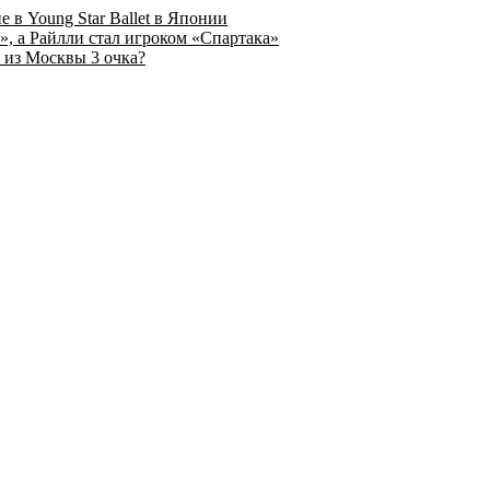
 в Young Star Ballet в Японии
, а Райлли стал игроком «Спартака»
 из Москвы 3 очка?