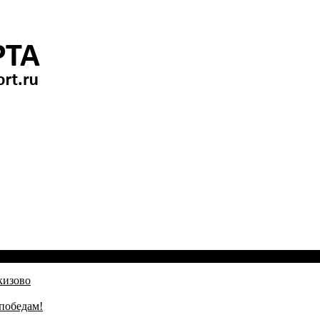
кизово
победам!