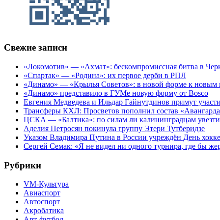
Свежие записи
«Локомотив» — «Ахмат»: бескомпромиссная битва в Чер
«Спартак» — «Родина»: их первое дерби в РПЛ
«Динамо» — «Крылья Советов»: в новой форме к новым 
«Динамо» представило в ГУМе новую форму от Bosco
Евгения Медведева и Ильдар Гайнутдинов примут участие
Трансферы КХЛ: Просветов пополнил состав «Авангарда»
ЦСКА — «Балтика»: по силам ли калининградцам увезти
Аделия Петросян покинула группу Этери Тутберидзе
Указом Владимира Путина в России учреждён День хокк
Сергей Семак: «Я не видел ни одного турнира, где бы же
Рубрики
VM-Культура
Авиаспорт
Автоспорт
Акробатика
Арт-футбол