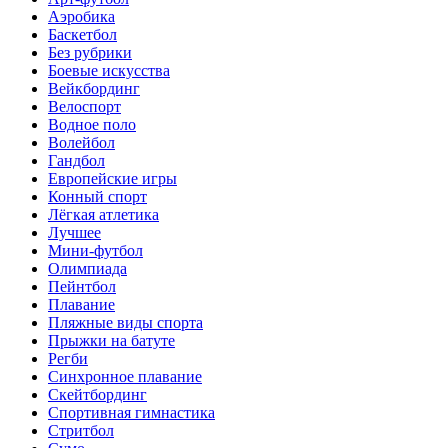
Аэробика
Баскетбол
Без рубрики
Боевые искусства
Вейкбординг
Велоспорт
Водное поло
Волейбол
Гандбол
Европейские игры
Конный спорт
Лёгкая атлетика
Лучшее
Мини-футбол
Олимпиада
Пейнтбол
Плавание
Пляжные виды спорта
Прыжки на батуте
Регби
Синхронное плавание
Скейтбординг
Спортивная гимнастика
Стритбол