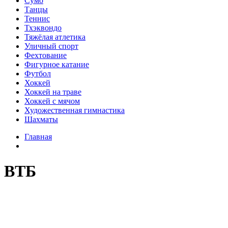
Сумо
Танцы
Теннис
Тхэквондо
Тяжёлая атлетика
Уличный спорт
Фехтование
Фигурное катание
Футбол
Хоккей
Хоккей на траве
Хоккей с мячом
Художественная гимнастика
Шахматы
Главная
ВТБ