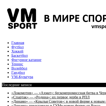
Главная
Футбол
Хоккей
Баскетбол
Фигурное катание
Теннис
Волейбол
Гандбол
VM-Культура
Последние записи
«Локомотив» — «Ахмат»: бескомпромиссная битва в Чер
«Спартак» — «Родина»: их первое дерби в РПЛ
«Динамо» — «Крылья Советов»: в новой форме к новым 
«Динамо» представило в ГУМе новую форму от Bosco