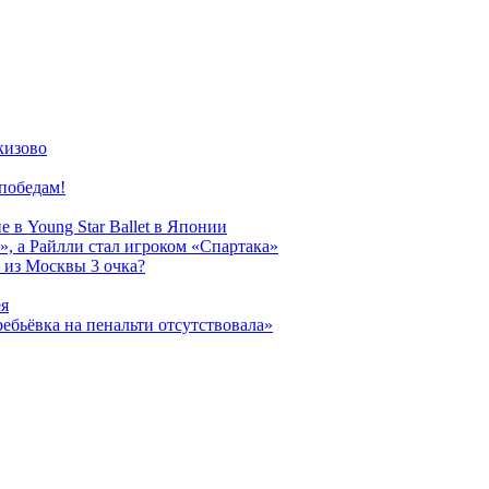
кизово
победам!
 в Young Star Ballet в Японии
, а Райлли стал игроком «Спартака»
 из Москвы 3 очка?
ея
ребьёвка на пенальти отсутствовала»