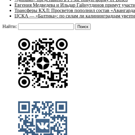
Евгения Медведева и Ильдар Гайнутдинов примут участие
Трансферы КХЛ: Просветов пополнил состав «Авангарда»
ЦСКА — «Балтика»: по силам ли калининградцам увезти
Найти: