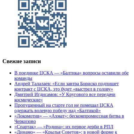
Свежие записи
В поединке ЦСКА — «Балтика» вопросы оставили обе
команды
Андрей Талалаев: «Если завтра Бориско подпишет
контракт с ЦСКА, это будет «выстрел в голову»
Дмитрий Игдисамов: «У Кругового все передачи
космические»
Пропущенный на старте гол не помешал ЦСКА
одержать волевую победу над «Балтикой»
«Локомотив» — «Ахмат»: бескомпромиссная битва в
Черкизово
«Спартак» — «Родина»: их первое дерби в РПЛ
«Динамо» — «Крылья Советов»: в новой форме к