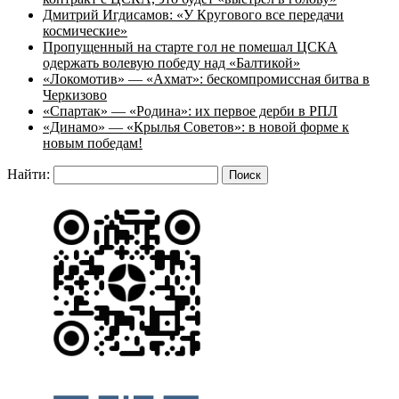
Дмитрий Игдисамов: «У Кругового все передачи
космические»
Пропущенный на старте гол не помешал ЦСКА
одержать волевую победу над «Балтикой»
«Локомотив» — «Ахмат»: бескомпромиссная битва в
Черкизово
«Спартак» — «Родина»: их первое дерби в РПЛ
«Динамо» — «Крылья Советов»: в новой форме к
новым победам!
Найти: