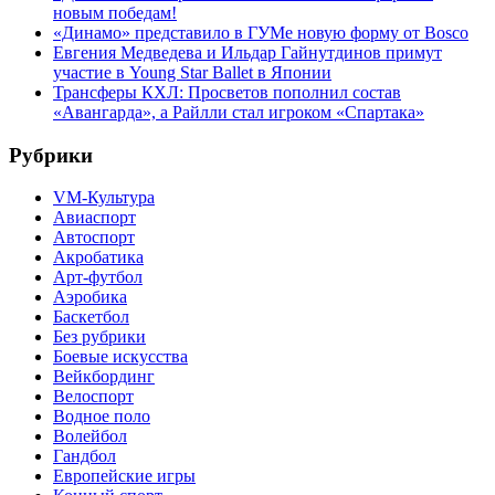
новым победам!
«Динамо» представило в ГУМе новую форму от Bosco
Евгения Медведева и Ильдар Гайнутдинов примут
участие в Young Star Ballet в Японии
Трансферы КХЛ: Просветов пополнил состав
«Авангарда», а Райлли стал игроком «Спартака»
Рубрики
VM-Культура
Авиаспорт
Автоспорт
Акробатика
Арт-футбол
Аэробика
Баскетбол
Без рубрики
Боевые искусства
Вейкбординг
Велоспорт
Водное поло
Волейбол
Гандбол
Европейские игры