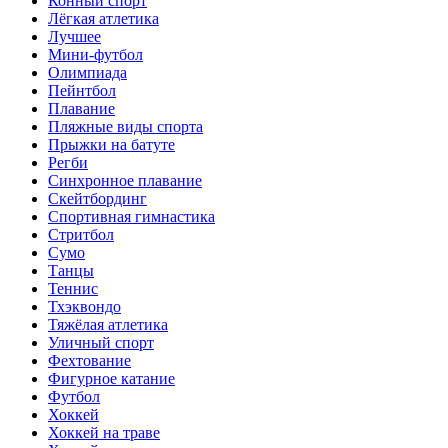
Конный спорт
Лёгкая атлетика
Лучшее
Мини-футбол
Олимпиада
Пейнтбол
Плавание
Пляжные виды спорта
Прыжки на батуте
Регби
Синхронное плавание
Скейтбординг
Спортивная гимнастика
Стритбол
Сумо
Танцы
Теннис
Тхэквондо
Тяжёлая атлетика
Уличный спорт
Фехтование
Фигурное катание
Футбол
Хоккей
Хоккей на траве