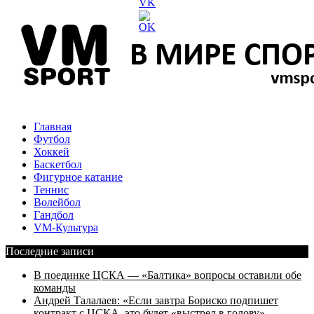
Главная
Футбол
Хоккей
Баскетбол
Фигурное катание
Теннис
Волейбол
Гандбол
VM-Культура
Последние записи
В поединке ЦСКА — «Балтика» вопросы оставили обе
команды
Андрей Талалаев: «Если завтра Бориско подпишет
контракт с ЦСКА, это будет «выстрел в голову»