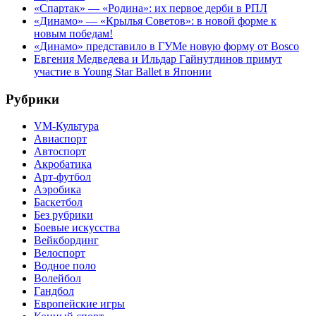
«Спартак» — «Родина»: их первое дерби в РПЛ
«Динамо» — «Крылья Советов»: в новой форме к
новым победам!
«Динамо» представило в ГУМе новую форму от Bosco
Евгения Медведева и Ильдар Гайнутдинов примут
участие в Young Star Ballet в Японии
Рубрики
VM-Культура
Авиаспорт
Автоспорт
Акробатика
Арт-футбол
Аэробика
Баскетбол
Без рубрики
Боевые искусства
Вейкбординг
Велоспорт
Водное поло
Волейбол
Гандбол
Европейские игры