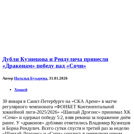
Дубли Кузнецова и Рендулича принесли
«Драконам» победу над «Сочи»
Автор
Наталья Бухарева
, 31.01.2026
Хоккей
30 января в Санкт-Петербурге на «СКА Арене» в матче
регулярного чемпионата «ФОНБЕТ Континентальной
хоккейной лиги-2025/2026» «Шанхай Дрэгонс» принимал ХК
«Сочи» и одержал победу 5:2, взяв реванш за поражение днём
ранее. У «драконов» дублями отметились Владимир Кузнецов
и Борна Рендулич. Всего сутки спустя и третий раз за неделю
«Шанхай Дрэгонс» и «Сочи» сошлись в очередном очном