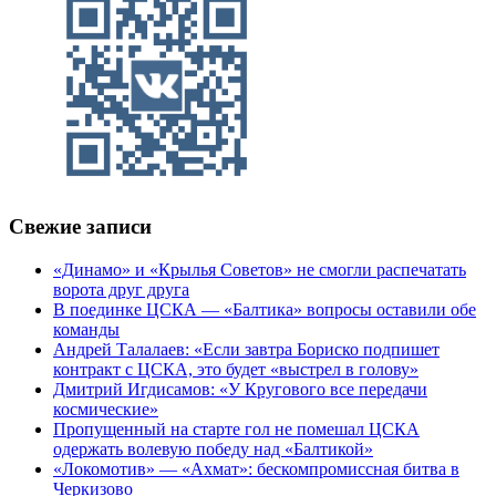
Свежие записи
«Динамо» и «Крылья Советов» не смогли распечатать
ворота друг друга
В поединке ЦСКА — «Балтика» вопросы оставили обе
команды
Андрей Талалаев: «Если завтра Бориско подпишет
контракт с ЦСКА, это будет «выстрел в голову»
Дмитрий Игдисамов: «У Кругового все передачи
космические»
Пропущенный на старте гол не помешал ЦСКА
одержать волевую победу над «Балтикой»
«Локомотив» — «Ахмат»: бескомпромиссная битва в
Черкизово