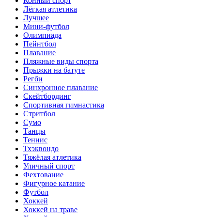
Конный спорт
Лёгкая атлетика
Лучшее
Мини-футбол
Олимпиада
Пейнтбол
Плавание
Пляжные виды спорта
Прыжки на батуте
Регби
Синхронное плавание
Скейтбординг
Спортивная гимнастика
Стритбол
Сумо
Танцы
Теннис
Тхэквондо
Тяжёлая атлетика
Уличный спорт
Фехтование
Фигурное катание
Футбол
Хоккей
Хоккей на траве