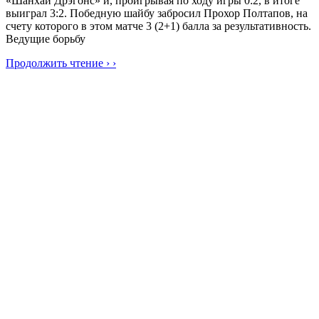
«Шанхай Дрэгонс» и, проигрывая по ходу игры 0:2, в итоге
выиграл 3:2. Победную шайбу забросил Прохор Полтапов, на
счету которого в этом матче 3 (2+1) балла за результативность.
Ведущие борьбу
Продолжить чтение › ›