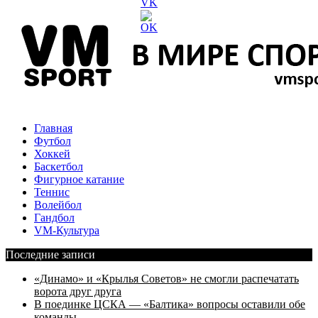
Главная
Футбол
Хоккей
Баскетбол
Фигурное катание
Теннис
Волейбол
Гандбол
VM-Культура
Последние записи
«Динамо» и «Крылья Советов» не смогли распечатать
ворота друг друга
В поединке ЦСКА — «Балтика» вопросы оставили обе
команды