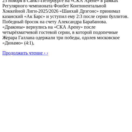
23 ноября в Санкт-Петербурге на «СКА Арене» в рамках
Регулярного чемпионата Фонбет Континентальной
Хоккейной Лиги-2025/2026 «Шанхай Дрэгонс» принимал
казанский «Ак Барс» и уступил ему 2:3 после серии буллитов.
Победный бросок на счету Александра Барабанова.
«Драконы» вернулись на «СКА Арену» после
четырёхматчевой гостевой серии, в которой подопечные
Жерара Галлана одержали три победы, одолев московское
«Динамо» (4:1),
Продолжить чтение › ›