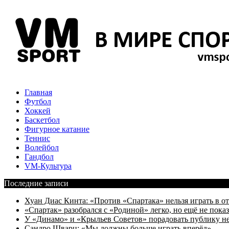
Главная
Футбол
Хоккей
Баскетбол
Фигурное катание
Теннис
Волейбол
Гандбол
VM-Культура
Последние записи
Хуан Диас Кинта: «Против «Спартака» нельзя играть в 
«Спартак» разобрался с «Родиной» легко, но ещё не пока
У «Динамо» и «Крыльев Советов» порадовать публику н
Сандро Шварц: «Мы должны больше играть вперёд»