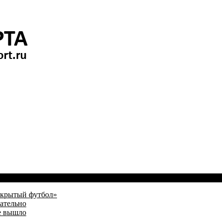
открытый футбол»
зательно
е вышло