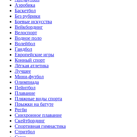
Аэробика
Баскетбол
Без рубрики
Боевые искусства
Вейкбординг
Велоспорт
Водное поло
Волейбол
Гандбол
Европейские игры
Конный спорт
Лёгкая атлетика
Лучшее
Мини-футбол
Олимпиада
Пейнтбол
Плавание
Пляжные виды спорта
Прыжки на батуте
Регби
Синхронное плавание
Скейтбординг
Спортивная гимнастика
Стритбол