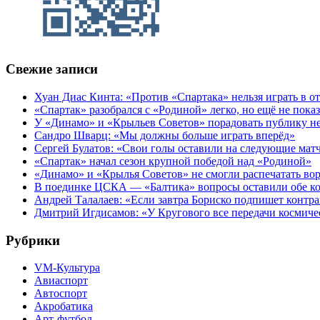
Свежие записи
Хуан Диас Кинта: «Против «Спартака» нельзя играть в 
«Спартак» разобрался с «Родиной» легко, но ещё не пока
У «Динамо» и «Крыльев Советов» порадовать публику н
Сандро Шварц: «Мы должны больше играть вперёд»
Сергей Булатов: «Свои голы оставили на следующие мат
«Спартак» начал сезон крупной победой над «Родиной»
«Динамо» и «Крылья Советов» не смогли распечатать вор
В поединке ЦСКА — «Балтика» вопросы оставили обе к
Андрей Талалаев: «Если завтра Бориско подпишет контра
Дмитрий Игдисамов: «У Кругового все передачи космиче
Рубрики
VM-Культура
Авиаспорт
Автоспорт
Акробатика
Арт-футбол