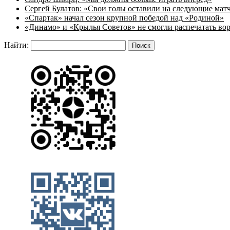
Сергей Булатов: «Свои голы оставили на следующие мат
«Спартак» начал сезон крупной победой над «Родиной»
«Динамо» и «Крылья Советов» не смогли распечатать вор
Найти: