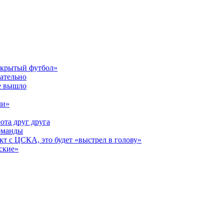
открытый футбол»
зательно
е вышло
чи»
ота друг друга
оманды
кт с ЦСКА, это будет «выстрел в голову»
ские»