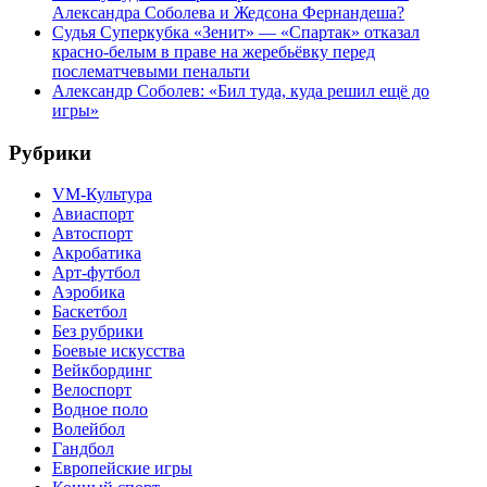
Александра Соболева и Жедсона Фернандеша?
Судья Суперкубка «Зенит» — «Спартак» отказал
красно-белым в праве на жеребьёвку перед
послематчевыми пенальти
Александр Соболев: «Бил туда, куда решил ещё до
игры»
Рубрики
VM-Культура
Авиаспорт
Автоспорт
Акробатика
Арт-футбол
Аэробика
Баскетбол
Без рубрики
Боевые искусства
Вейкбординг
Велоспорт
Водное поло
Волейбол
Гандбол
Европейские игры