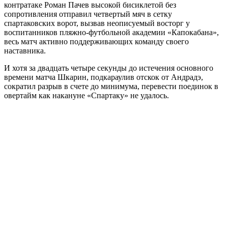
контратаке Роман Пачев высокой бисиклетой без
сопротивления отправил четвертый мяч в сетку
спартаковских ворот, вызвав неописуемый восторг у
воспитанников пляжно-футбольной академии «Капокабана»,
весь матч активно поддерживающих команду своего
наставника.
И хотя за двадцать четыре секунды до истечения основного
времени матча Шкарин, подкараулив отскок от Андрадэ,
сократил разрыв в счете до минимума, перевести поединок в
овертайм как накануне «Спартаку» не удалось.