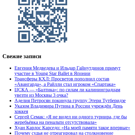
Свежие записи
Евгения Медведева и Ильдар Гайнутдинов примут
участие в Young Star Ballet в Японии
Трансферы КХЛ: Просветов пополнил состав
«Авангарда», а Райлли стал игроком «Спартака»
ЦСКА — «Балтика»: по силам ли калининградцам
увезти из Москвы 3 очка?
Аделия Петросян покинула группу Этери Тутберидзе
Указом Владимира Путина в России учреждён День
хоккея
Сергей Семак: «Я не видел ни одного турнира, где бы
жеребьёвка на пенальти отсутствовала»
Хуан Карлос Карседо: «На моей памяти такое впервые»
Почему судья не отреагировал на столкновение