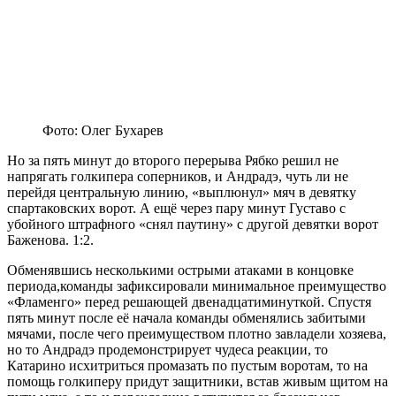
Фото: Олег Бухарев
Но за пять минут до второго перерыва Рябко решил не
напрягать голкипера соперников, и Андрадэ, чуть ли не
перейдя центральную линию, «выплюнул» мяч в девятку
спартаковских ворот. А ещё через пару минут Густаво с
убойного штрафного «снял паутину» с другой девятки ворот
Баженова. 1:2.
Обменявшись несколькими острыми атаками в концовке
периода,команды зафиксировали минимальное преимущество
«Фламенго» перед решающей двенадцатиминуткой. Спустя
пять минут после её начала команды обменялись забитыми
мячами, после чего преимуществом плотно завладели хозяева,
но то Андрадэ продемонстрирует чудеса реакции, то
Катарино исхитриться промазать по пустым воротам, то на
помощь голкиперу придут защитники, встав живым щитом на