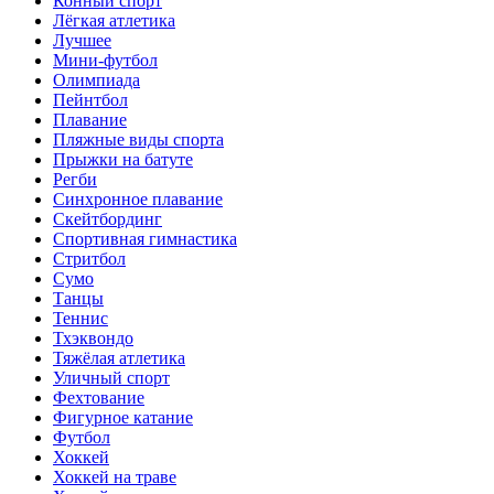
Конный спорт
Лёгкая атлетика
Лучшее
Мини-футбол
Олимпиада
Пейнтбол
Плавание
Пляжные виды спорта
Прыжки на батуте
Регби
Синхронное плавание
Скейтбординг
Спортивная гимнастика
Стритбол
Сумо
Танцы
Теннис
Тхэквондо
Тяжёлая атлетика
Уличный спорт
Фехтование
Фигурное катание
Футбол
Хоккей
Хоккей на траве