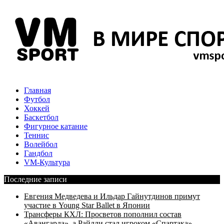
Главная
Футбол
Хоккей
Баскетбол
Фигурное катание
Теннис
Волейбол
Гандбол
VM-Культура
Последние записи
Евгения Медведева и Ильдар Гайнутдинов примут
участие в Young Star Ballet в Японии
Трансферы КХЛ: Просветов пополнил состав
«Авангарда», а Райлли стал игроком «Спартака»