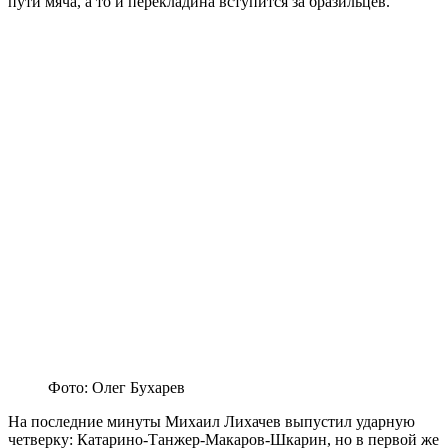
пути мяча, а то и перекладина вступится за бразильцев.
Фото: Олег Бухарев
На последние минуты Михаил Лихачев выпустил ударную
четверку: Катарино-Танжер-Макаров-Шкарин, но в первой же