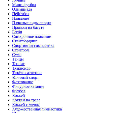
Лучшее
Мини-футбол
Олимпиада
Пейнтбол
Плавание
Пляжные виды спорта
Прыжки на батуте
Регби
Синхронное плавание
Скейтбординг
Спортивная гимнастика
Стритбол
Сумо
Танцы
Теннис
Тхэквондо
Тяжёлая атлетика
Уличный спорт
Фехтование
Фигурное катание
Футбол
Хоккей
Хоккей на траве
Хоккей с мячом
Художественная гимнастика