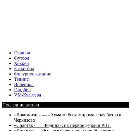
Главная
Футбол
Хоккей
Баскетбол
Фигурное катание
Теннис
Волейбол
Гандбол
VM-Культура
Последние записи
«Локомотив» — «Ахмат»: бескомпромиссная битва в
Черкизово
«Спартак» — «Родина»: их первое дерби в РПЛ
«Динамо» — «Крылья Советов»: в новой форме к