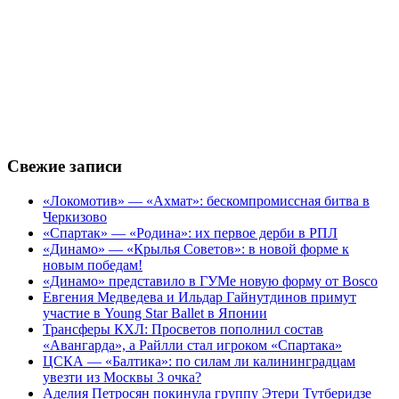
Свежие записи
«Локомотив» — «Ахмат»: бескомпромиссная битва в
Черкизово
«Спартак» — «Родина»: их первое дерби в РПЛ
«Динамо» — «Крылья Советов»: в новой форме к
новым победам!
«Динамо» представило в ГУМе новую форму от Bosco
Евгения Медведева и Ильдар Гайнутдинов примут
участие в Young Star Ballet в Японии
Трансферы КХЛ: Просветов пополнил состав
«Авангарда», а Райлли стал игроком «Спартака»
ЦСКА — «Балтика»: по силам ли калининградцам
увезти из Москвы 3 очка?
Аделия Петросян покинула группу Этери Тутберидзе