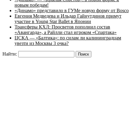
новым победам!
«Динамо» представило в ГУМе новую форму от Bosco
Евгения Медведева и Ильдар Гайнутдинов примут
участие в Young Star Ballet в Японии
Трансферы КХЛ: Просветов пополнил состав
«Авангарда», а Райлли стал игроком «Спартака»
ЦСКА — «Балтика»: по силам ли калининградцам
увезти из Москвы 3 очка?
Найти: