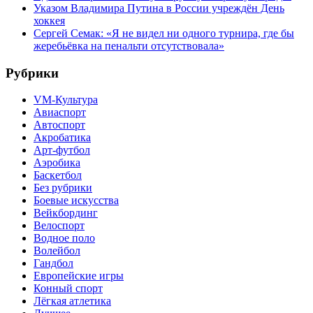
Указом Владимира Путина в России учреждён День
хоккея
Сергей Семак: «Я не видел ни одного турнира, где бы
жеребьёвка на пенальти отсутствовала»
Рубрики
VM-Культура
Авиаспорт
Автоспорт
Акробатика
Арт-футбол
Аэробика
Баскетбол
Без рубрики
Боевые искусства
Вейкбординг
Велоспорт
Водное поло
Волейбол
Гандбол
Европейские игры
Конный спорт
Лёгкая атлетика