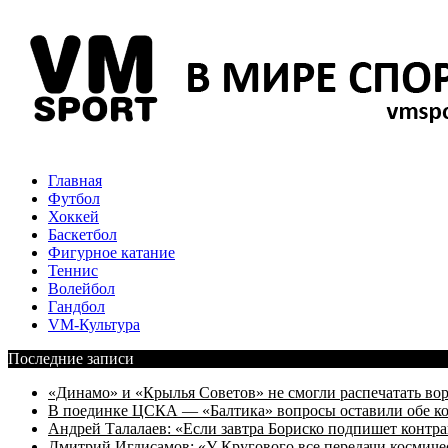
Главная
Футбол
Хоккей
Баскетбол
Фигурное катание
Теннис
Волейбол
Гандбол
VM-Культура
Последние записи
«Динамо» и «Крылья Советов» не смогли распечатать вор
В поединке ЦСКА — «Балтика» вопросы оставили обе к
Андрей Талалаев: «Если завтра Бориско подпишет контра
Дмитрий Игдисамов: «У Кругового все передачи космиче