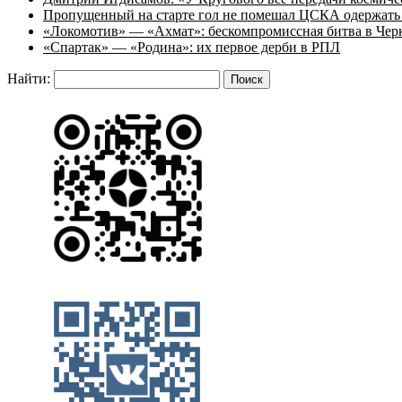
Пропущенный на старте гол не помешал ЦСКА одержать 
«Локомотив» — «Ахмат»: бескомпромиссная битва в Чер
«Спартак» — «Родина»: их первое дерби в РПЛ
Найти: