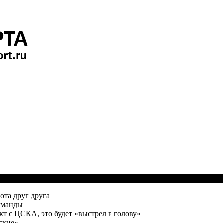
ота друг друга
оманды
кт с ЦСКА, это будет «выстрел в голову»
ские»