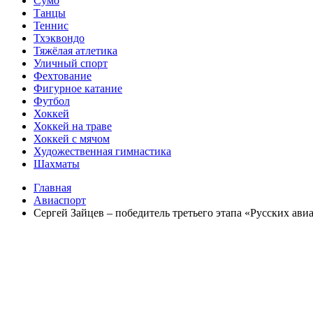
Сумо
Танцы
Теннис
Тхэквондо
Тяжёлая атлетика
Уличный спорт
Фехтование
Фигурное катание
Футбол
Хоккей
Хоккей на траве
Хоккей с мячом
Художественная гимнастика
Шахматы
Главная
Авиаспорт
Сергей Зайцев – победитель третьего этапа «Русских ав