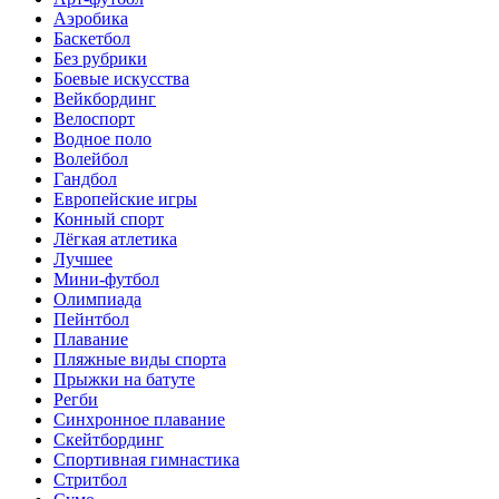
Аэробика
Баскетбол
Без рубрики
Боевые искусства
Вейкбординг
Велоспорт
Водное поло
Волейбол
Гандбол
Европейские игры
Конный спорт
Лёгкая атлетика
Лучшее
Мини-футбол
Олимпиада
Пейнтбол
Плавание
Пляжные виды спорта
Прыжки на батуте
Регби
Синхронное плавание
Скейтбординг
Спортивная гимнастика
Стритбол