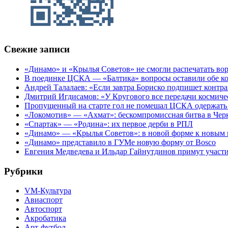
Свежие записи
«Динамо» и «Крылья Советов» не смогли распечатать вор
В поединке ЦСКА — «Балтика» вопросы оставили обе к
Андрей Талалаев: «Если завтра Бориско подпишет контра
Дмитрий Игдисамов: «У Кругового все передачи космиче
Пропущенный на старте гол не помешал ЦСКА одержать 
«Локомотив» — «Ахмат»: бескомпромиссная битва в Чер
«Спартак» — «Родина»: их первое дерби в РПЛ
«Динамо» — «Крылья Советов»: в новой форме к новым 
«Динамо» представило в ГУМе новую форму от Bosco
Евгения Медведева и Ильдар Гайнутдинов примут участие
Рубрики
VM-Культура
Авиаспорт
Автоспорт
Акробатика
Арт-футбол