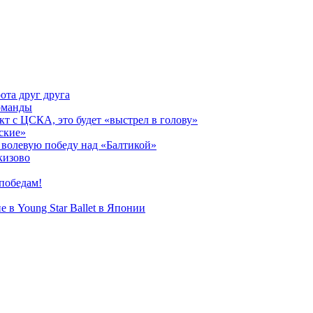
ота друг друга
оманды
кт с ЦСКА, это будет «выстрел в голову»
ские»
волевую победу над «Балтикой»
кизово
победам!
 в Young Star Ballet в Японии