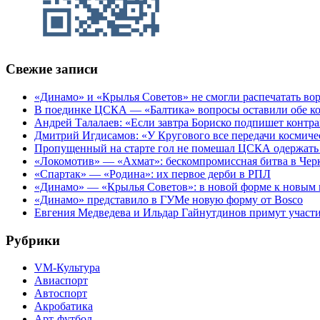
Свежие записи
«Динамо» и «Крылья Советов» не смогли распечатать вор
В поединке ЦСКА — «Балтика» вопросы оставили обе к
Андрей Талалаев: «Если завтра Бориско подпишет контра
Дмитрий Игдисамов: «У Кругового все передачи космиче
Пропущенный на старте гол не помешал ЦСКА одержать 
«Локомотив» — «Ахмат»: бескомпромиссная битва в Чер
«Спартак» — «Родина»: их первое дерби в РПЛ
«Динамо» — «Крылья Советов»: в новой форме к новым 
«Динамо» представило в ГУМе новую форму от Bosco
Евгения Медведева и Ильдар Гайнутдинов примут участие
Рубрики
VM-Культура
Авиаспорт
Автоспорт
Акробатика
Арт-футбол