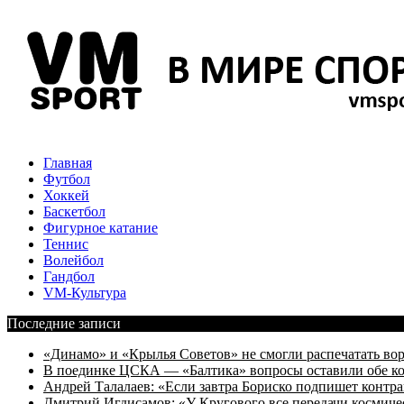
Главная
Футбол
Хоккей
Баскетбол
Фигурное катание
Теннис
Волейбол
Гандбол
VM-Культура
Последние записи
«Динамо» и «Крылья Советов» не смогли распечатать вор
В поединке ЦСКА — «Балтика» вопросы оставили обе к
Андрей Талалаев: «Если завтра Бориско подпишет контра
Дмитрий Игдисамов: «У Кругового все передачи космиче