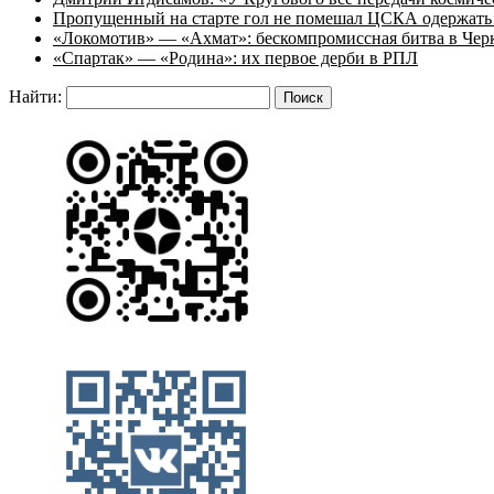
Пропущенный на старте гол не помешал ЦСКА одержать 
«Локомотив» — «Ахмат»: бескомпромиссная битва в Чер
«Спартак» — «Родина»: их первое дерби в РПЛ
Найти: