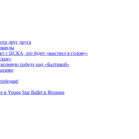
ота друг друга
оманды
кт с ЦСКА, это будет «выстрел в голову»
ские»
волевую победу над «Балтикой»
кизово
победам!
 в Young Star Ballet в Японии