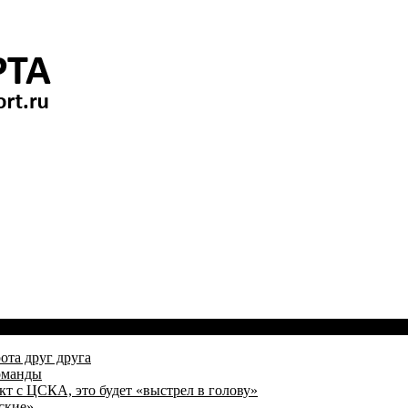
ота друг друга
оманды
кт с ЦСКА, это будет «выстрел в голову»
ские»