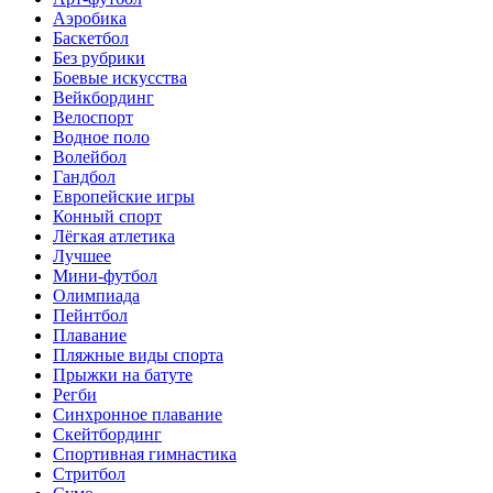
Аэробика
Баскетбол
Без рубрики
Боевые искусства
Вейкбординг
Велоспорт
Водное поло
Волейбол
Гандбол
Европейские игры
Конный спорт
Лёгкая атлетика
Лучшее
Мини-футбол
Олимпиада
Пейнтбол
Плавание
Пляжные виды спорта
Прыжки на батуте
Регби
Синхронное плавание
Скейтбординг
Спортивная гимнастика
Стритбол