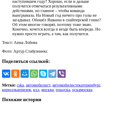
наступившем году? Хорошо, если и дальше
получится отмечаться результативными
действиями, но главное – чтобы команда
выигрывала. На Новый год ничего про голы не
загадывал. Обошёл Яшкина в снайперской гонке?
Об этом многие говорят, поэтому тоже знаю.
Конечно, хочется всегда и везде быть впереди. Но
нужно просто играть, а там, как получится.
Текст: Анна Лобова
Фото: Артур Стабулниекс
Поделиться ссылкой:
Метки:
cska
,
автомобилист
,
автомобилистекатеринбург
,
кириллкапризов
,
кхл
,
москва
,
пхкцска
,
цскамосква
Похожие истории