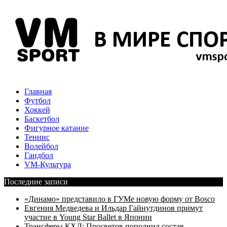
Главная
Футбол
Хоккей
Баскетбол
Фигурное катание
Теннис
Волейбол
Гандбол
VM-Культура
Последние записи
«Динамо» представило в ГУМе новую форму от Bosco
Евгения Медведева и Ильдар Гайнутдинов примут
участие в Young Star Ballet в Японии
Трансферы КХЛ: Просветов пополнил состав