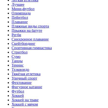
Лёгкая атлетика
Лучшее
Мини-футбол
Олимпиада
Пейнтбол
Плавание
Пляжные виды спорта
Прыжки на батуте
Регби
Синхронное плавание
Скейтбординг
Спортивная гимнастика
Стритбол
Сумо
Танцы
Теннис
Тхэквондо
Тяжёлая атлетика
Уличный спорт
Фехтование
Фигурное катание
Футбол
Хоккей
Хоккей на траве
Хоккей с мячом