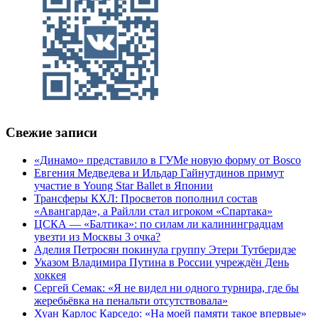
Свежие записи
«Динамо» представило в ГУМе новую форму от Bosco
Евгения Медведева и Ильдар Гайнутдинов примут
участие в Young Star Ballet в Японии
Трансферы КХЛ: Просветов пополнил состав
«Авангарда», а Райлли стал игроком «Спартака»
ЦСКА — «Балтика»: по силам ли калининградцам
увезти из Москвы 3 очка?
Аделия Петросян покинула группу Этери Тутберидзе
Указом Владимира Путина в России учреждён День
хоккея
Сергей Семак: «Я не видел ни одного турнира, где бы
жеребьёвка на пенальти отсутствовала»
Хуан Карлос Карседо: «На моей памяти такое впервые»