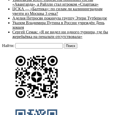
«Авангарда», а Райлли стал игроком «Спартака»
ЦСКА — «Балтика»: по силам ли калининградцам
увезти из Москвы 3 очка?
Аделия Петросян покинула группу Этери Тутберидзе
Указом Владимира Путина в России учреждён День
хоккея
Сергей Семак: «Я не видел ни одного турнира, где бы
жеребьёвка на пенальти отсутствовала»
Найти: