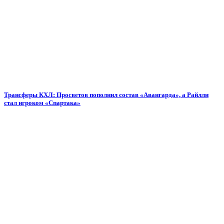
Трансферы КХЛ: Просветов пополнил состав «Авангарда», а Райлли
стал игроком «Спартака»