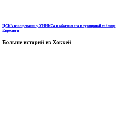
ЦСКА взял реванш у УНИКСа и обогнал его в турнирной таблице
Евролиги
Больше историй из Хоккей