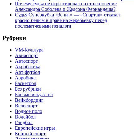
Почему судья не отреагировал на столкновение
Александра Соболева и Жедсона Фернандеша?
Судья Суперкубка «Зенит» — «Спартак» отказал
красно-белым в праве на жеребьёвку перед
послематчевыми пенальти
Рубрики
VM-Культура
Авиаспорт
Автоспорт
Акробатика
Арт-футбол
Аэробика
Баскетбол
Без рубрики
Боевые искусства
Вейкбординг
Велоспорт
Водное поло
Волейбол
Гандбол
Европейские игры
Конный спорт