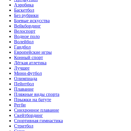
Аэробика
Баскетбол
Без рубрики
Боевые искусства
Вейкбординг
Велоспорт
Водное поло
Волейбол
Гандбол
Европейские игры
Конный спорт
Лёгкая атлетика
Лучшее
Мини-футбол
Олимпиада
Пейнтбол
Плавание
Пляжные виды спорта
Прыжки на батуте
Регби
Синхронное плавание
Скейтбординг
Спортивная гимнастика
Стритбол