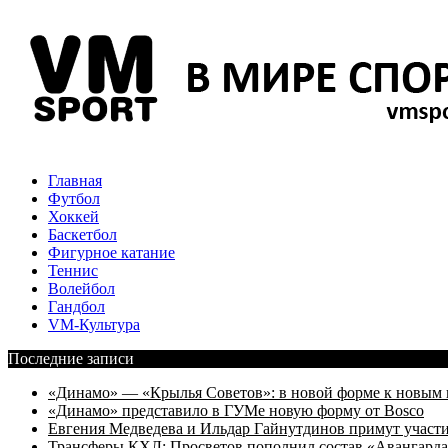
Главная
Футбол
Хоккей
Баскетбол
Фигурное катание
Теннис
Волейбол
Гандбол
VM-Культура
Последние записи
«Динамо» — «Крылья Советов»: в новой форме к новым 
«Динамо» представило в ГУМе новую форму от Bosco
Евгения Медведева и Ильдар Гайнутдинов примут участие
Трансферы КХЛ: Просветов пополнил состав «Авангарда»