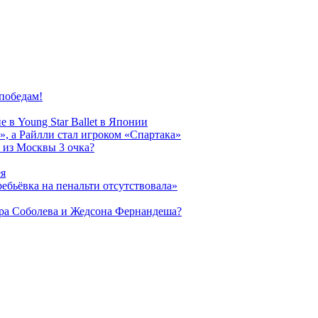
победам!
 в Young Star Ballet в Японии
, а Райлли стал игроком «Спартака»
 из Москвы 3 очка?
ея
ребьёвка на пенальти отсутствовала»
дра Соболева и Жедсона Фернандеша?