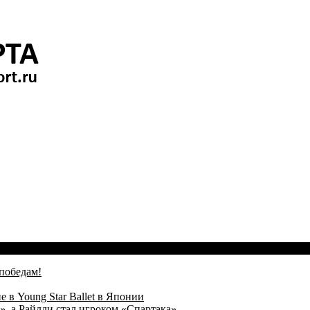
победам!
 в Young Star Ballet в Японии
, а Райлли стал игроком «Спартака»