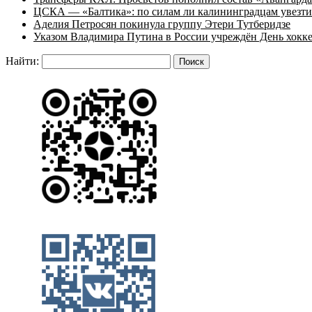
ЦСКА — «Балтика»: по силам ли калининградцам увезти
Аделия Петросян покинула группу Этери Тутберидзе
Указом Владимира Путина в России учреждён День хокк
Найти: