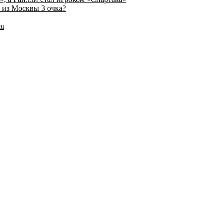
 из Москвы 3 очка?
ея