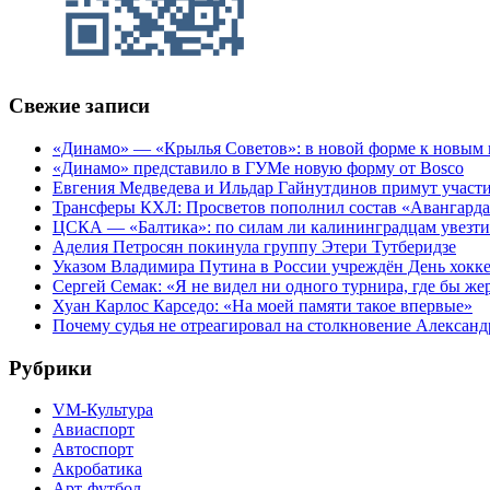
Свежие записи
«Динамо» — «Крылья Советов»: в новой форме к новым 
«Динамо» представило в ГУМе новую форму от Bosco
Евгения Медведева и Ильдар Гайнутдинов примут участие
Трансферы КХЛ: Просветов пополнил состав «Авангарда»
ЦСКА — «Балтика»: по силам ли калининградцам увезти
Аделия Петросян покинула группу Этери Тутберидзе
Указом Владимира Путина в России учреждён День хокк
Сергей Семак: «Я не видел ни одного турнира, где бы же
Хуан Карлос Карседо: «На моей памяти такое впервые»
Почему судья не отреагировал на столкновение Алексан
Рубрики
VM-Культура
Авиаспорт
Автоспорт
Акробатика
Арт-футбол