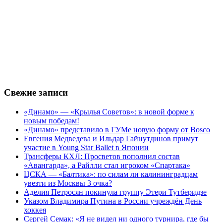
Свежие записи
«Динамо» — «Крылья Советов»: в новой форме к
новым победам!
«Динамо» представило в ГУМе новую форму от Bosco
Евгения Медведева и Ильдар Гайнутдинов примут
участие в Young Star Ballet в Японии
Трансферы КХЛ: Просветов пополнил состав
«Авангарда», а Райлли стал игроком «Спартака»
ЦСКА — «Балтика»: по силам ли калининградцам
увезти из Москвы 3 очка?
Аделия Петросян покинула группу Этери Тутберидзе
Указом Владимира Путина в России учреждён День
хоккея
Сергей Семак: «Я не видел ни одного турнира, где бы