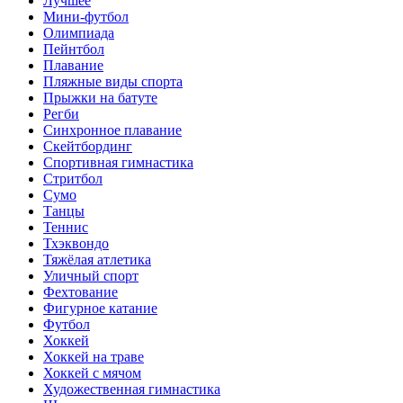
Лучшее
Мини-футбол
Олимпиада
Пейнтбол
Плавание
Пляжные виды спорта
Прыжки на батуте
Регби
Синхронное плавание
Скейтбординг
Спортивная гимнастика
Стритбол
Сумо
Танцы
Теннис
Тхэквондо
Тяжёлая атлетика
Уличный спорт
Фехтование
Фигурное катание
Футбол
Хоккей
Хоккей на траве
Хоккей с мячом
Художественная гимнастика