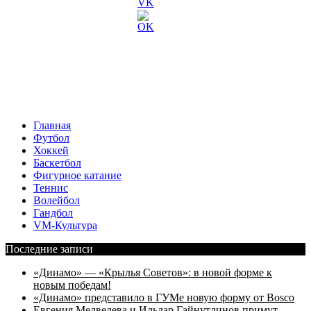
Главная
Футбол
Хоккей
Баскетбол
Фигурное катание
Теннис
Волейбол
Гандбол
VM-Культура
Последние записи
«Динамо» — «Крылья Советов»: в новой форме к
новым победам!
«Динамо» представило в ГУМе новую форму от Bosco
Евгения Медведева и Ильдар Гайнутдинов примут