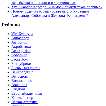
жеребьёвка на пенальти отсутствовала»
Хуан Карлос Карседо: «На моей памяти такое впервые»
Почему судья не отреагировал на столкновение
Александра Соболева и Жедсона Фернандеша?
Рубрики
VM-Культура
Авиаспорт
Автоспорт
Акробатика
Арт-футбол
Аэробика
Баскетбол
Без рубрики
Боевые искусства
Вейкбординг
Велоспорт
Водное поло
Волейбол
Гандбол
Европейские игры
Конный спорт
Лёгкая атлетика