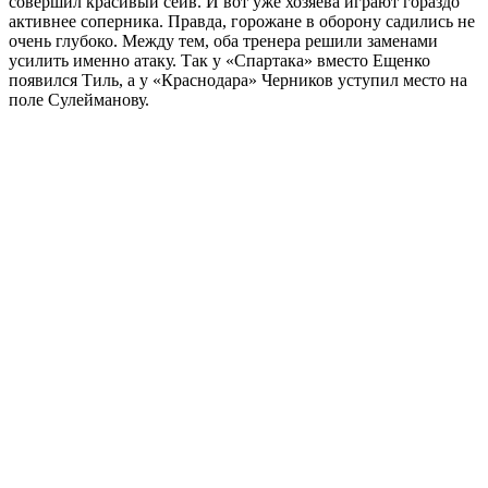
совершил красивый сейв. И вот уже хозяева играют гораздо
активнее соперника. Правда, горожане в оборону садились не
очень глубоко. Между тем, оба тренера решили заменами
усилить именно атаку. Так у «Спартака» вместо Ещенко
появился Тиль, а у «Краснодара» Черников уступил место на
поле Сулейманову.