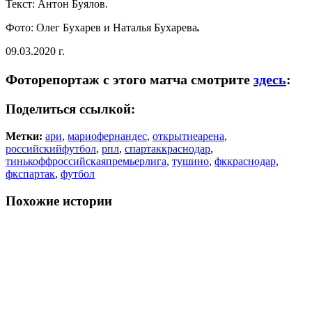
Текст: Антон Буялов.
Фото: Олег Бухарев и Наталья Бухарева
.
09.03.2020 г.
Фоторепортаж с этого матча смотрите
здесь
:
Поделиться ссылкой:
Метки:
ари
,
мариофернандес
,
открытиеарена
,
российскийфутбол
,
рпл
,
спартаккраснодар
,
тинькоффроссийскаяпремьерлига
,
тушино
,
фккраснодар
,
фкспартак
,
футбол
Похожие истории