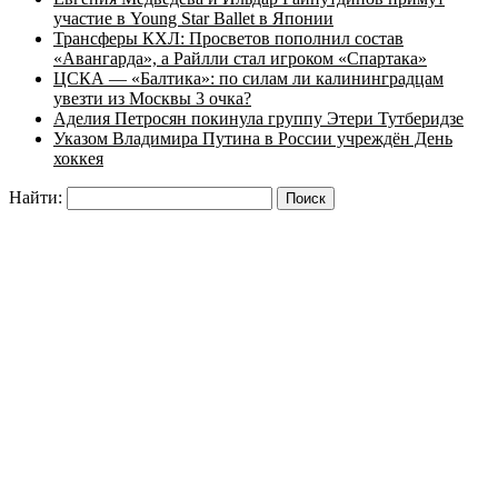
участие в Young Star Ballet в Японии
Трансферы КХЛ: Просветов пополнил состав
«Авангарда», а Райлли стал игроком «Спартака»
ЦСКА — «Балтика»: по силам ли калининградцам
увезти из Москвы 3 очка?
Аделия Петросян покинула группу Этери Тутберидзе
Указом Владимира Путина в России учреждён День
хоккея
Найти: