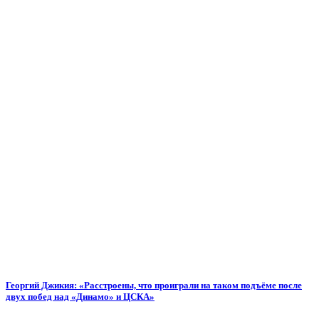
Георгий Джикия: «Расстроены, что проиграли на таком подъёме после
двух побед над «Динамо» и ЦСКА»