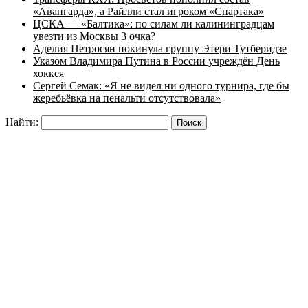
«Авангарда», а Райлли стал игроком «Спартака»
ЦСКА — «Балтика»: по силам ли калининградцам
увезти из Москвы 3 очка?
Аделия Петросян покинула группу Этери Тутберидзе
Указом Владимира Путина в России учреждён День
хоккея
Сергей Семак: «Я не видел ни одного турнира, где бы
жеребьёвка на пенальти отсутствовала»
Найти: