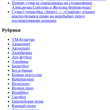
Почему судья не отреагировал на столкновение
Александра Соболева и Жедсона Фернандеша?
Судья Суперкубка «Зенит» — «Спартак» отказал
красно-белым в праве на жеребьёвку перед
послематчевыми пенальти
Рубрики
VM-Культура
Авиаспорт
Автоспорт
Акробатика
Арт-футбол
Аэробика
Баскетбол
Без рубрики
Боевые искусства
Вейкбординг
Велоспорт
Водное поло
Волейбол
Гандбол
Европейские игры
Конный спорт