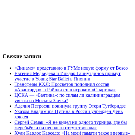
Свежие записи
«Динамо» представило в ГУМе новую форму от Bosco
Евгения Медведева и Ильдар Гайнутдинов примут
участие в Young Star Ballet в Японии
Трансферы КХЛ: Просветов пополнил состав
«Авангарда», а Райлли стал игроком «Спартака»
ЦСКА — «Балтика»: по силам ли калининградцам
увезти из Москвы 3 очка?
Аделия Петросян покинула группу Этери Тутберидзе
Указом Владимира Путина в России учреждён День
хоккея
Сергей Семак: «Я не видел ни одного турнира, где бы
жеребьёвка на пенальти отсутствовала»
Хуан Карлос Карседо: «На моей памяти такое впервые»