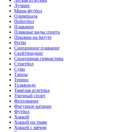
Лёгкая атлетика
Лучшее
Мини-футбол
Олимпиада
Пейнтбол
Плавание
Пляжные виды спорта
Прыжки на батуте
Регби
Синхронное плавание
Скейтбординг
Спортивная гимнастика
Стритбол
Сумо
Танцы
Теннис
Тхэквондо
Тяжёлая атлетика
Уличный спорт
Фехтование
Фигурное катание
Футбол
Хоккей
Хоккей на траве
Хоккей с мячом