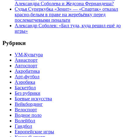
Александра Соболева и Жедсона Фернандеша?
Судья Суперкубка «Зенит» — «Спартак» отказал
красно-белым в праве на жеребьёвку перед
послематчевыми пенальти
Александр Соболев: «Бил туда, куда решил ещё до
игры»
Рубрики
VM-Культура
Авиаспорт
Автоспорт
Акробатика
Арт-футбол
Аэробика
Баскетбол
Без рубрики
Боевые искусства
Вейкбординг
Велоспорт
Водное поло
Волейбол
Гандбол
Европейские игры