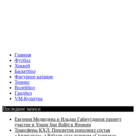
Главная
Футбол
Хоккей
Баскетбол
Фигурное катание
Теннис
Волейбол
Гандбол
VM-Культура
Последние записи
Евгения Медведева и Ильдар Гайнутдинов примут
участие в Young Star Ballet в Японии
Трансферы КХЛ: Просветов пополнил состав
«Авангарда», а Райлли стал игроком «Спартака»