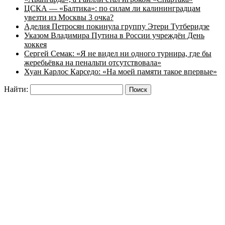
ЦСКА — «Балтика»: по силам ли калининградцам
увезти из Москвы 3 очка?
Аделия Петросян покинула группу Этери Тутберидзе
Указом Владимира Путина в России учреждён День
хоккея
Сергей Семак: «Я не видел ни одного турнира, где бы
жеребьёвка на пенальти отсутствовала»
Хуан Карлос Карседо: «На моей памяти такое впервые»
Найти: