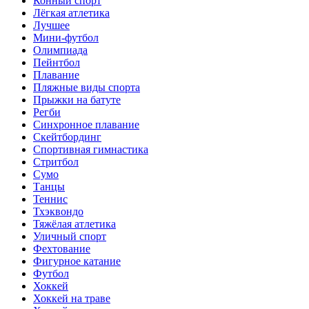
Конный спорт
Лёгкая атлетика
Лучшее
Мини-футбол
Олимпиада
Пейнтбол
Плавание
Пляжные виды спорта
Прыжки на батуте
Регби
Синхронное плавание
Скейтбординг
Спортивная гимнастика
Стритбол
Сумо
Танцы
Теннис
Тхэквондо
Тяжёлая атлетика
Уличный спорт
Фехтование
Фигурное катание
Футбол
Хоккей
Хоккей на траве