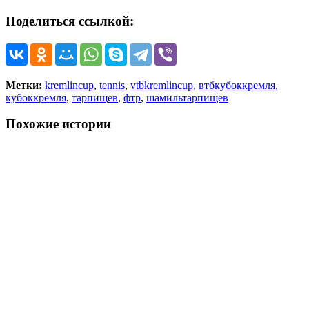
Поделиться ссылкой:
Метки:
kremlincup
,
tennis
,
vtbkremlincup
,
втбкубоккремля
,
кубоккремля
,
тарпищев
,
фтр
,
шамильтарпищев
Похожие истории