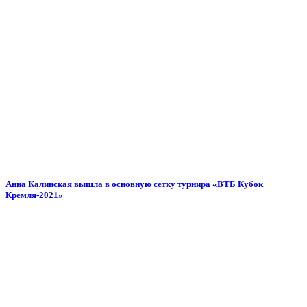
Анна Калинская вышла в основную сетку турнира «ВТБ Кубок
Кремля-2021»