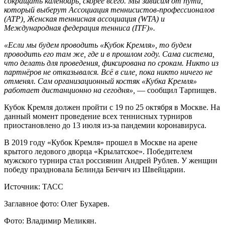
сокращать календарь, скорее всего. Мы зависим от пути,
который выберут Ассоциация теннисистов-профессионалов
(ATP), Женская теннисная ассоциация (WTA) и
Международная федерация тенниса (ITF)».
«Если мы будем проводить «Кубок Кремля», то будем
проводить его там же, где и в прошлом году. Сама система,
что делать для проведения, фиксирована по срокам. Никто из
партнёров не отказывался. Всё в силе, пока никто ничего не
отменял. Сам организационный костяк «Кубка Кремля»
работает дистанционно на сегодня»,
— сообщил Тарпищев.
Кубок Кремля должен пройти с 19 по 25 октября в Москве. На
данный момент проведение всех теннисных турниров
приостановлено до 13 июля из-за пандемии коронавируса.
В 2019 году «Кубок Кремля» прошел в Москве на арене
крытого ледового дворца «Крылатское». Победителем
мужского турнира стал россиянин Андрей Рублев. У женщин
победу праздновала Белинда Бенчич из Швейцарии.
Источник: ТАСС
Заглавное фото: Олег Бухарев.
Фото: Владимир Меликян.