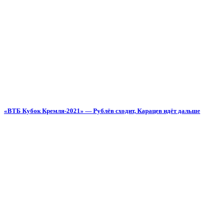
«ВТБ Кубок Кремля-2021» — Рублёв сходит, Карацев идёт дальше