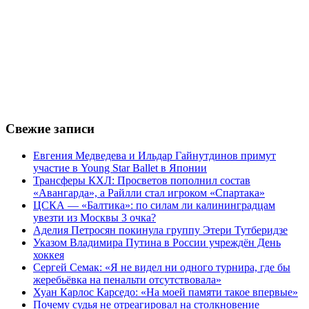
Свежие записи
Евгения Медведева и Ильдар Гайнутдинов примут
участие в Young Star Ballet в Японии
Трансферы КХЛ: Просветов пополнил состав
«Авангарда», а Райлли стал игроком «Спартака»
ЦСКА — «Балтика»: по силам ли калининградцам
увезти из Москвы 3 очка?
Аделия Петросян покинула группу Этери Тутберидзе
Указом Владимира Путина в России учреждён День
хоккея
Сергей Семак: «Я не видел ни одного турнира, где бы
жеребьёвка на пенальти отсутствовала»
Хуан Карлос Карседо: «На моей памяти такое впервые»
Почему судья не отреагировал на столкновение