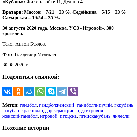
«Кубань»:
Жилинскайте 11, Дудина 4.
Вратари: Массон – 7/21 – 33 %, Седойкина – 5/15 – 33 % —
Самарская – 19/54 – 35 %.
30 августа 2020 года. Москва. УСЗ «Игровой». 300
зрителей.
Текст Антон Буялов.
Фото Владимир Меликян.
30.08.2020 г.
Поделиться ссылкой:
Метки:
гандбол
,
гандболженский
,
гандболлипучий
,
гккубань
,
гккубанькраснодар
,
дарьядмитриева
,
дсигровой
,
женскийгандбол
,
игровой
,
пгкцска
,
пгкцскакубань
,
янлесли
Похожие истории