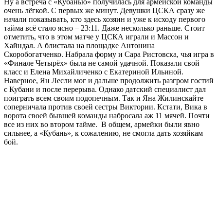
Ну а встреча с «Кубанью» получилась для армейской команды
очень лёгкой. С первых же минут. Девушки ЦСКА сразу же
начали показывать, кто здесь хозяин и уже к исходу первого
тайма всё стало ясно – 23:11. Даже несколько раньше. Стоит
отметить, что в этом матче у ЦСКА играли и Массон и
Хайндал. А блистала на площадке Антонина
Скоробогатченко. Набрала форму и Сара Ристовска, чья игра в
«Финале Четырёх» была не самой удачной. Показали свой
класс и Елена Михайличенко с Екатериной Ильиной.
Наверное, Ян Лесли мог и дальше продолжить разгром гостий
с Кубани и после перерыва. Однако датский специалист дал
поиграть всем своим подопечным. Так и Яна Жилинскайте
соперничала против своей сестры Виктории. Кстати, Вика в
ворота своей бывшей команды набросала аж 11 мячей. Почти
все из них во втором тайме. В общем, армейки были явно
сильнее, а «Кубань», к сожалению, не смогла дать хозяйкам
бой.