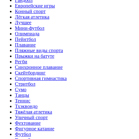
Гандбол
Европейские игры
Конный спорт
Лёгкая атлетика
Лучшее
Мини-футбол
Олимпиада
Пейнтбол
Плавание
Пляжные виды спорта
Прыжки на батуте
Регби
Синхронное плавание
Скейтбординг
Спортивная гимнастика
Стритбол
Сумо
Танцы
Теннис
Тхэквондо
Тяжёлая атлетика
Уличный спорт
Фехтование
Фигурное катание
Футбол