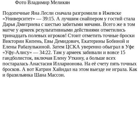
Фото Владимир Меликян
Подопечные Яна Лесли сначала разгромили в Ижевске
«Университет» — 39:15. А лучшим снайпером у гостий стала
Дарья Дмитриева с шестью забитыми мячами. Всего же в том
матче у армеек результативными действиями отметились
тринадцать полевых игроков! Стоит отметить точные броски
Виктории Кипень, Евы Демидович, Екатерины Бобиной и
Елены Рабазулькиной. Затем ЦСКА уверенно обыграл в Уфе
«Уфу-Алису» — 34:22. Там у армеек забивали и вовсе 15
гандболисток, включая Елену Уткину, а больше всех
постаралась Анастасия Илларионова. На её счету пять точных
бросков. А вот Катрин Хайндал на этом выезде не играла. Как
и бразильянка Шана Массон.