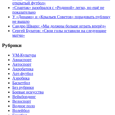
открытый футбол»
«Спартак» разобрался с «Родиной» легко, но ещё не
показательно
У «Динамо» и «Крыльев Советов» порадовать публику
не вышло
Сандро Шварц: «Мы должны больше играть вперёд»
Сергей Булатов: «Свои голы оставили на следующие
матчи»
Рубрики
VM-Культура
Авиаспорт
Автоспорт
Акробатика
Арт-футбол
Аэробика
Баскетбол
Без рубрики
Боевые искусства
Вейкбординг
Велоспорт
Водное поло
Волейбол