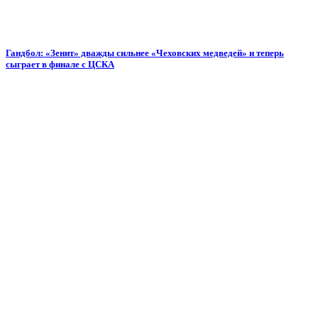
Гандбол: «Зенит» дважды сильнее «Чеховских медведей» и теперь
сыграет в финале с ЦСКА