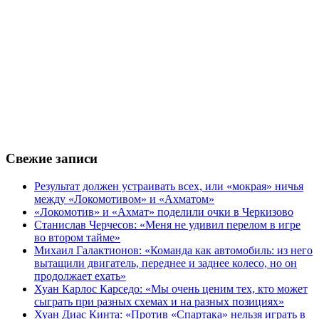
Свежие записи
Результат должен устраивать всех, или «мокрая» ничья
между «Локомотивом» и «Ахматом»
«Локомотив» и «Ахмат» поделили очки в Черкизово
Станислав Черчесов: «Меня не удивил перелом в игре
во втором тайме»
Михаил Галактионов: «Команда как автомобиль: из него
вытащили двигатель, переднее и заднее колесо, но он
продолжает ехать»
Хуан Карлос Карседо: «Мы очень ценим тех, кто может
сыграть при разных схемах и на разных позициях»
Хуан Диас Кинта: «Против «Спартака» нельзя играть в