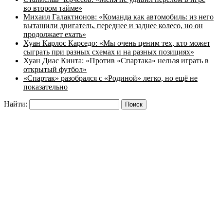
во втором тайме»
Михаил Галактионов: «Команда как автомобиль: из него
вытащили двигатель, переднее и заднее колесо, но он
продолжает ехать»
Хуан Карлос Карседо: «Мы очень ценим тех, кто может
сыграть при разных схемах и на разных позициях»
Хуан Диас Кинта: «Против «Спартака» нельзя играть в
открытый футбол»
«Спартак» разобрался с «Родиной» легко, но ещё не
показательно
Найти: