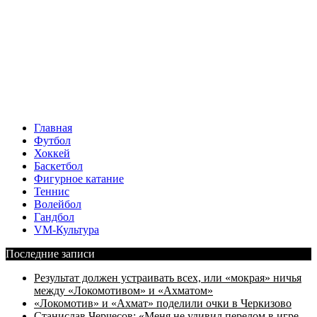
Главная
Футбол
Хоккей
Баскетбол
Фигурное катание
Теннис
Волейбол
Гандбол
VM-Культура
Последние записи
Результат должен устраивать всех, или «мокрая» ничья
между «Локомотивом» и «Ахматом»
«Локомотив» и «Ахмат» поделили очки в Черкизово
Станислав Черчесов: «Меня не удивил перелом в игре