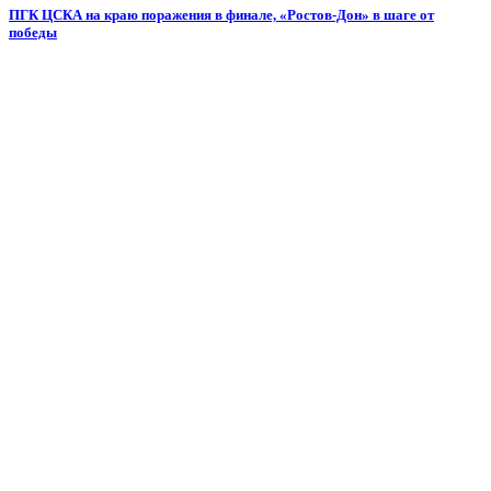
ПГК ЦСКА на краю поражения в финале, «Ростов-Дон» в шаге от
победы