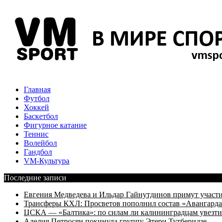
Главная
Футбол
Хоккей
Баскетбол
Фигурное катание
Теннис
Волейбол
Гандбол
VM-Культура
Последние записи
Евгения Медведева и Ильдар Гайнутдинов примут участие
Трансферы КХЛ: Просветов пополнил состав «Авангарда»
ЦСКА — «Балтика»: по силам ли калининградцам увезти
Аделия Петросян покинула группу Этери Тутберидзе