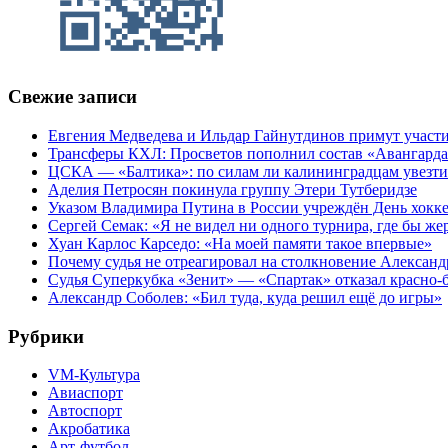
Свежие записи
Евгения Медведева и Ильдар Гайнутдинов примут участие
Трансферы КХЛ: Просветов пополнил состав «Авангарда»
ЦСКА — «Балтика»: по силам ли калининградцам увезти
Аделия Петросян покинула группу Этери Тутберидзе
Указом Владимира Путина в России учреждён День хокк
Сергей Семак: «Я не видел ни одного турнира, где бы же
Хуан Карлос Карседо: «На моей памяти такое впервые»
Почему судья не отреагировал на столкновение Алексан
Судья Суперкубка «Зенит» — «Спартак» отказал красно-
Александр Соболев: «Бил туда, куда решил ещё до игры»
Рубрики
VM-Культура
Авиаспорт
Автоспорт
Акробатика
Арт-футбол