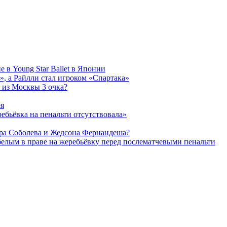
 в Young Star Ballet в Японии
, а Райлли стал игроком «Спартака»
 из Москвы 3 очка?
ея
ребьёвка на пенальти отсутствовала»
дра Соболева и Жедсона Фернандеша?
белым в праве на жеребьёвку перед послематчевыми пенальти