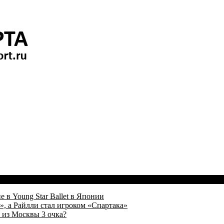
 в Young Star Ballet в Японии
, а Райлли стал игроком «Спартака»
 из Москвы 3 очка?