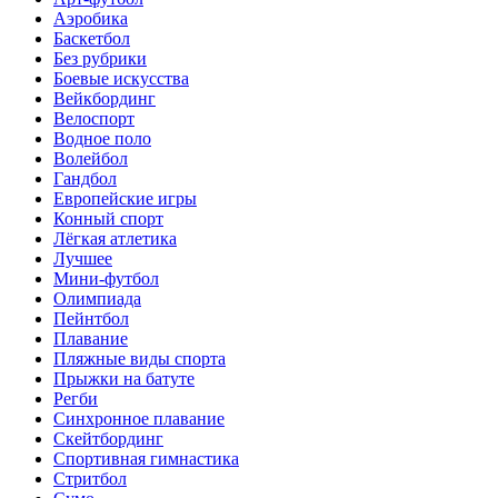
Аэробика
Баскетбол
Без рубрики
Боевые искусства
Вейкбординг
Велоспорт
Водное поло
Волейбол
Гандбол
Европейские игры
Конный спорт
Лёгкая атлетика
Лучшее
Мини-футбол
Олимпиада
Пейнтбол
Плавание
Пляжные виды спорта
Прыжки на батуте
Регби
Синхронное плавание
Скейтбординг
Спортивная гимнастика
Стритбол