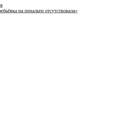
ея
ребьёвка на пенальти отсутствовала»