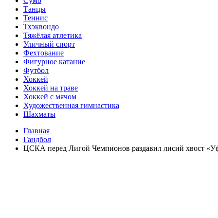
Сумо
Танцы
Теннис
Тхэквондо
Тяжёлая атлетика
Уличный спорт
Фехтование
Фигурное катание
Футбол
Хоккей
Хоккей на траве
Хоккей с мячом
Художественная гимнастика
Шахматы
Главная
Гандбол
ЦСКА перед Лигой Чемпионов раздавил лисий хвост «У