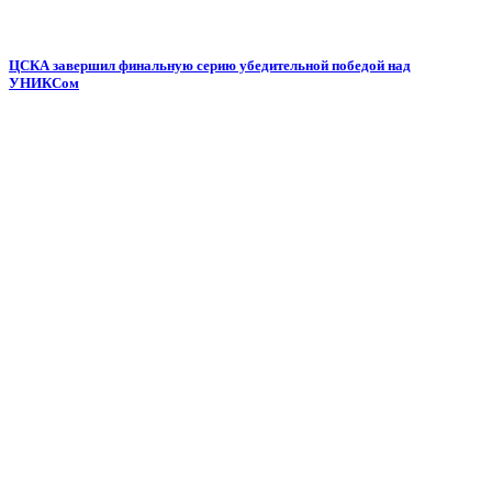
ЦСКА завершил финальную серию убедительной победой над
УНИКСом