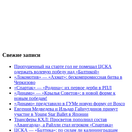
Свежие записи
Пропущенный на старте гол не помешал ЦСКА
одержать волевую победу над «Балтикой»
«Локомотив» — «Ахмат»: бескомпромиссная битва в
Черкизово
«Спартак» — «Родина»: их первое дерби в РПЛ
«Динамо» — «Крылья Советов»: в новой форме к
новым победам!
«Динамо» представило в ГУМе новую форму от Bosco
Евгения Медведева и Ильдар Гайнутдинов примут
участие в Young Star Ballet в Японии
Трансферы КХЛ: Просветов пополнил состав
«Авангарда», а Райлли стал игроком «Спартака»
ЦСКА — «Балтика»: по силам ли калининградцам