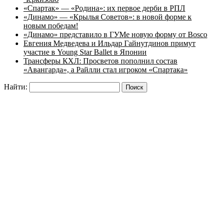
«Спартак» — «Родина»: их первое дерби в РПЛ
«Динамо» — «Крылья Советов»: в новой форме к
новым победам!
«Динамо» представило в ГУМе новую форму от Bosco
Евгения Медведева и Ильдар Гайнутдинов примут
участие в Young Star Ballet в Японии
Трансферы КХЛ: Просветов пополнил состав
«Авангарда», а Райлли стал игроком «Спартака»
Найти: