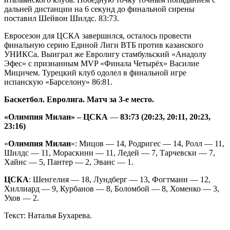
дальней дистанции на 6 секунд до финальной сирены
поставил Шейвон Шилдс. 83:73.
Евросезон для ЦСКА завершился, осталось провести
финальную серию Единой Лиги ВТБ против казанского
УНИКСа. Выиграл же Евролигу стамбульский «Анадолу
Эфес» с признанным MVP «Финала Четырёх» Василие
Мицичем. Турецкий клуб одолел в финальной игре
испанскую «Барселону» 86:81.
Баскетбол. Евролига.
Матч за 3-е место.
«Олимпия Милан» – ЦСКА
—
83:73
(20:23, 20:11, 20:23,
23:16)
«
Олимпия Милан
«: Мицов — 14, Родригес — 14, Ролл — 11,
Шилдс — 11, Мораскини — 11, Ледей — 7, Тарчевски — 7,
Хайнс — 5, Пантер — 2, Эванс — 1.
ЦСКА
: Шенгелия — 18, Лундберг — 13, Фогтманн — 12,
Хиллиард — 9, Курбанов — 8, Боломбой — 8, Хоменко — 3,
Ухов — 2.
Текст: Наталья Бухарева.