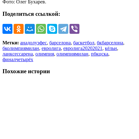
Фото: Олег Бухарев.
Поделиться ссылкой:
Метки:
анадолуэфес
,
барселона
,
баскетбол
,
бкбарселона
,
бколимпиямилан
,
евролига
,
евролига20202021
,
кёльн
,
ланксессарена
,
олимпия
,
олимпиямилан
,
пбкцска
,
финалчетырёх
Похожие истории