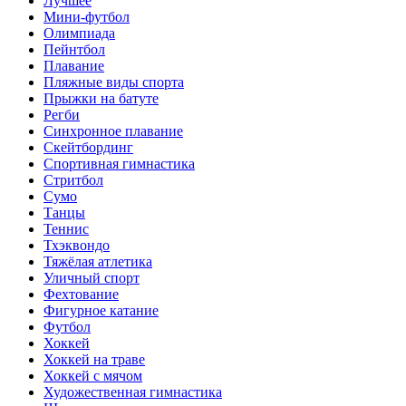
Лучшее
Мини-футбол
Олимпиада
Пейнтбол
Плавание
Пляжные виды спорта
Прыжки на батуте
Регби
Синхронное плавание
Скейтбординг
Спортивная гимнастика
Стритбол
Сумо
Танцы
Теннис
Тхэквондо
Тяжёлая атлетика
Уличный спорт
Фехтование
Фигурное катание
Футбол
Хоккей
Хоккей на траве
Хоккей с мячом
Художественная гимнастика