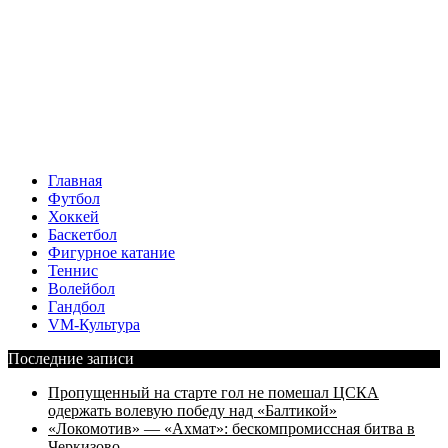
Главная
Футбол
Хоккей
Баскетбол
Фигурное катание
Теннис
Волейбол
Гандбол
VM-Культура
Последние записи
Пропущенный на старте гол не помешал ЦСКА
одержать волевую победу над «Балтикой»
«Локомотив» — «Ахмат»: бескомпромиссная битва в
Черкизово