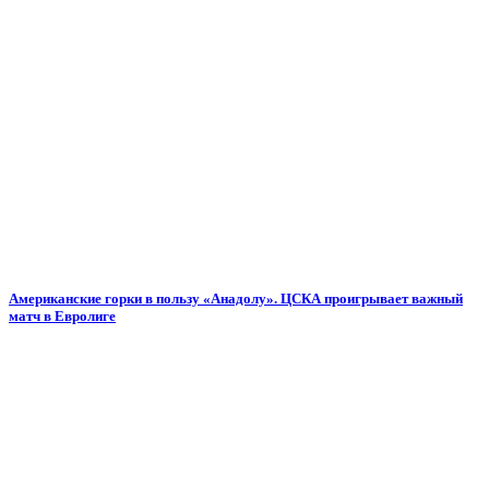
Американские горки в пользу «Анадолу». ЦСКА проигрывает важный
матч в Евролиге