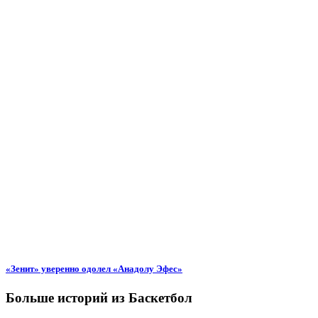
«Зенит» уверенно одолел «Анадолу Эфес»
Больше историй из Баскетбол