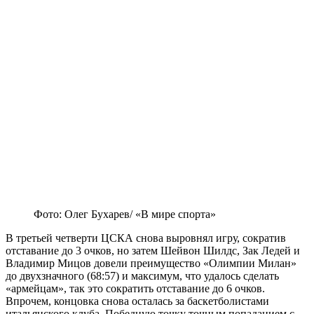
Фото: Олег Бухарев/ «В мире спорта»
В третьей четверти ЦСКА снова выровнял игру, сократив
отставание до 3 очков, но затем Шейвон Шилдс, Зак Ледей и
Владимир Мицов довели преимущество «Олимпии Милан»
до двухзначного (68:57) и максимум, что удалось сделать
«армейцам», так это сократить отставание до 6 очков.
Впрочем, концовка снова осталась за баскетболистами
итальянского клуба. Победную точку точным попаданием с