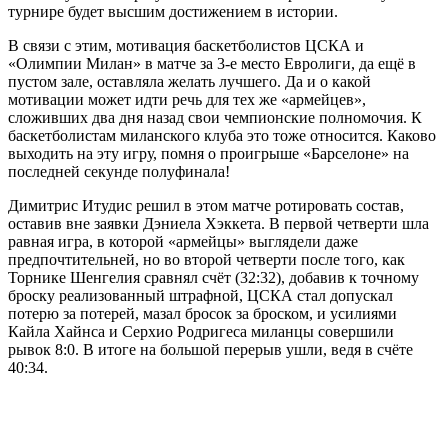
турнире будет высшим достижением в истории.
В связи с этим, мотивация баскетболистов ЦСКА и
«Олимпии Милан» в матче за 3-е место Евролиги, да ещё в
пустом зале, оставляла желать лучшего. Да и о какой
мотивации может идти речь для тех же «армейцев»,
сложивших два дня назад свои чемпионские полномочия. К
баскетболистам миланского клуба это тоже относится. Каково
выходить на эту игру, помня о проигрыше «Барселоне» на
последней секунде полуфинала!
Димитрис Итудис решил в этом матче ротировать состав,
оставив вне заявки Дэниела Хэккета. В первой четверти шла
равная игра, в которой «армейцы» выглядели даже
предпочтительней, но во второй четверти после того, как
Торнике Шенгелия сравнял счёт (32:32), добавив к точному
броску реализованный штрафной, ЦСКА стал допускал
потерю за потерей, мазал бросок за броском, и усилиями
Кайла Хайнса и Серхио Родригеса миланцы совершили
рывок 8:0. В итоге на большой перерыв ушли, ведя в счёте
40:34.