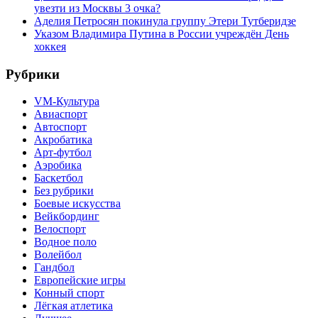
увезти из Москвы 3 очка?
Аделия Петросян покинула группу Этери Тутберидзе
Указом Владимира Путина в России учреждён День
хоккея
Рубрики
VM-Культура
Авиаспорт
Автоспорт
Акробатика
Арт-футбол
Аэробика
Баскетбол
Без рубрики
Боевые искусства
Вейкбординг
Велоспорт
Водное поло
Волейбол
Гандбол
Европейские игры
Конный спорт
Лёгкая атлетика