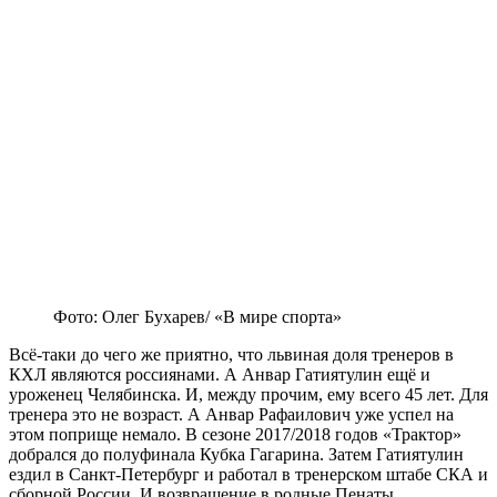
Фото: Олег Бухарев/ «В мире спорта»
Всё-таки до чего же приятно, что львиная доля тренеров в
КХЛ являются россиянами. А Анвар Гатиятулин ещё и
уроженец Челябинска. И, между прочим, ему всего 45 лет. Для
тренера это не возраст. А Анвар Рафаилович уже успел на
этом поприще немало. В сезоне 2017/2018 годов «Трактор»
добрался до полуфинала Кубка Гагарина. Затем Гатиятулин
ездил в Санкт-Петербург и работал в тренерском штабе СКА и
сборной России. И возвращение в родные Пенаты