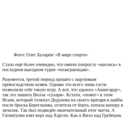
Фото: Олег Бухарев/ «В мире спорта»
Стало ещё более очевидно, что омичи попросту «наелись» в
последнем выездном турне «позаграницам».
Разумеется, третий период прошёл с ощутимым
превосходством хозяев. Однако это всего лишь гости
позволили себе такую игру. А всё, что удалось «Авангарду»,
так это лишить Вилла «сухаря». Кстати, «помог» в этом
Исаев, который толкнул Дедунова на своего вратаря и шайба
после броска Береглазова, отлетела от борта, попала киперу в
затылок. Так был подведён окончательный итог матча. А
Гатиятулин взял верх над Хартли. Как и Вилл над Грубецом.