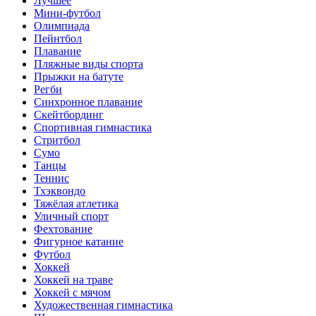
Лучшее
Мини-футбол
Олимпиада
Пейнтбол
Плавание
Пляжные виды спорта
Прыжки на батуте
Регби
Синхронное плавание
Скейтбординг
Спортивная гимнастика
Стритбол
Сумо
Танцы
Теннис
Тхэквондо
Тяжёлая атлетика
Уличный спорт
Фехтование
Фигурное катание
Футбол
Хоккей
Хоккей на траве
Хоккей с мячом
Художественная гимнастика