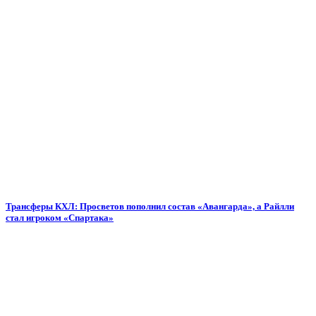
Трансферы КХЛ: Просветов пополнил состав «Авангарда», а Райлли
стал игроком «Спартака»