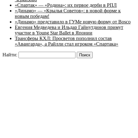
«Спартак» — «Родина»: их первое дерби в РПЛ
«Динамо» — «Крылья Советов»: в новой форме к
новым победам!
«Динамо» представило в ГУМе новую форму от Bosco
Евгения Медведева и Ильдар Гайнутдинов примут
участие в Young Star Ballet в Японии
Трансферы КХЛ: Просветов пополнил состав
«Авангарда», а Райлли стал игроком «Спартака»
Найти: