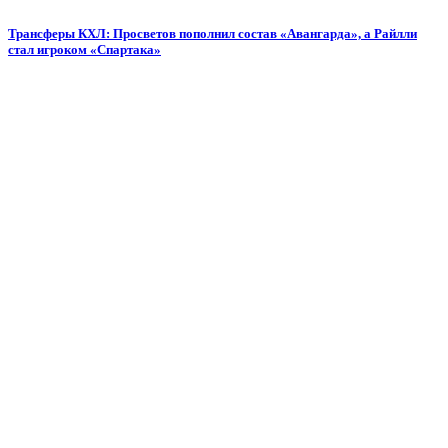
Трансферы КХЛ: Просветов пополнил состав «Авангарда», а Райлли
стал игроком «Спартака»