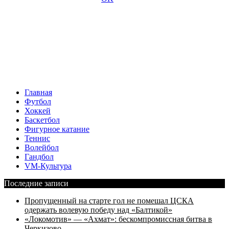
Главная
Футбол
Хоккей
Баскетбол
Фигурное катание
Теннис
Волейбол
Гандбол
VM-Культура
Последние записи
Пропущенный на старте гол не помешал ЦСКА
одержать волевую победу над «Балтикой»
«Локомотив» — «Ахмат»: бескомпромиссная битва в
Черкизово