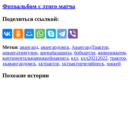
Фотоальбом с этого матча
Поделиться ссылкой:
Метки:
авангард
,
авангардомск
,
АвангардТрактор
,
анваргатиятулин
,
аренабалашиха
,
бобхартли
,
живихоккеем
,
континентальнаяхоккейнаялига
,
кхл
,
кхл20212022
,
трактор
,
хкавангардомск
,
хктрактор
,
хктракторчелябинск
,
хоккей
Похожие истории