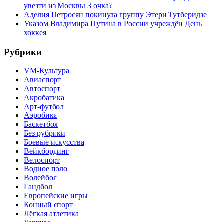
увезти из Москвы 3 очка?
Аделия Петросян покинула группу Этери Тутберидзе
Указом Владимира Путина в России учреждён День
хоккея
Рубрики
VM-Культура
Авиаспорт
Автоспорт
Акробатика
Арт-футбол
Аэробика
Баскетбол
Без рубрики
Боевые искусства
Вейкбординг
Велоспорт
Водное поло
Волейбол
Гандбол
Европейские игры
Конный спорт
Лёгкая атлетика