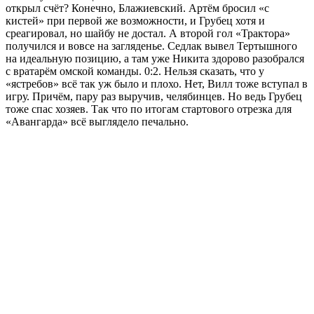
открыл счёт? Конечно, Блажиевский. Артём бросил «с
кистей» при первой же возможности, и Грубец хотя и
среагировал, но шайбу не достал. А второй гол «Трактора»
получился и вовсе на загляденье. Седлак вывел Тертышного
на идеальную позицию, а там уже Никита здорово разобрался
с вратарём омской команды. 0:2. Нельзя сказать, что у
«ястребов» всё так уж было и плохо. Нет, Вилл тоже вступал в
игру. Причём, пару раз выручив, челябинцев. Но ведь Грубец
тоже спас хозяев. Так что по итогам стартового отрезка для
«Авангарда» всё выглядело печально.