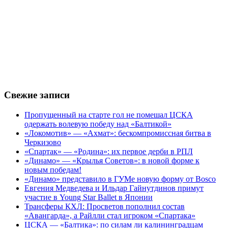
Свежие записи
Пропущенный на старте гол не помешал ЦСКА
одержать волевую победу над «Балтикой»
«Локомотив» — «Ахмат»: бескомпромиссная битва в
Черкизово
«Спартак» — «Родина»: их первое дерби в РПЛ
«Динамо» — «Крылья Советов»: в новой форме к
новым победам!
«Динамо» представило в ГУМе новую форму от Bosco
Евгения Медведева и Ильдар Гайнутдинов примут
участие в Young Star Ballet в Японии
Трансферы КХЛ: Просветов пополнил состав
«Авангарда», а Райлли стал игроком «Спартака»
ЦСКА — «Балтика»: по силам ли калининградцам