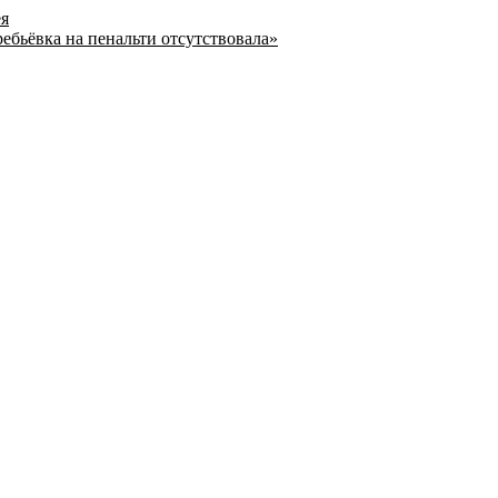
ея
ребьёвка на пенальти отсутствовала»