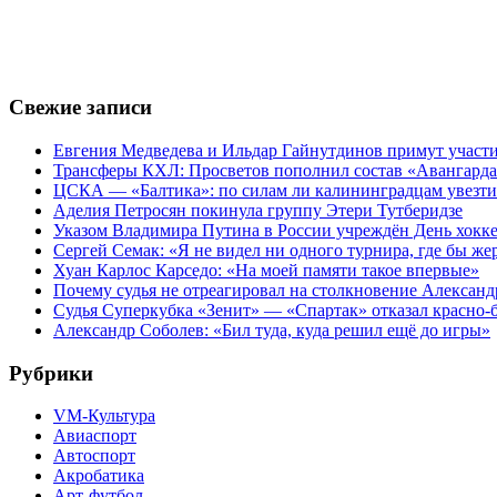
Свежие записи
Евгения Медведева и Ильдар Гайнутдинов примут участие
Трансферы КХЛ: Просветов пополнил состав «Авангарда»
ЦСКА — «Балтика»: по силам ли калининградцам увезти
Аделия Петросян покинула группу Этери Тутберидзе
Указом Владимира Путина в России учреждён День хокк
Сергей Семак: «Я не видел ни одного турнира, где бы же
Хуан Карлос Карседо: «На моей памяти такое впервые»
Почему судья не отреагировал на столкновение Алексан
Судья Суперкубка «Зенит» — «Спартак» отказал красно-
Александр Соболев: «Бил туда, куда решил ещё до игры»
Рубрики
VM-Культура
Авиаспорт
Автоспорт
Акробатика
Арт-футбол