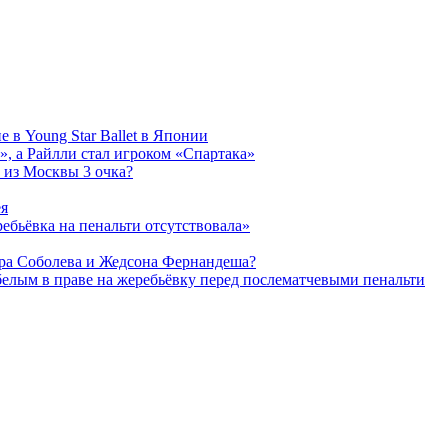
 в Young Star Ballet в Японии
, а Райлли стал игроком «Спартака»
 из Москвы 3 очка?
ея
ребьёвка на пенальти отсутствовала»
дра Соболева и Жедсона Фернандеша?
белым в праве на жеребьёвку перед послематчевыми пенальти