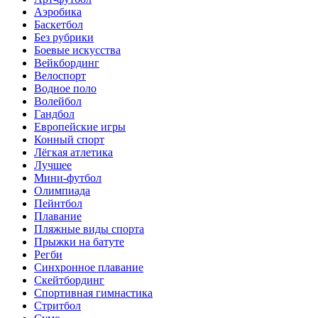
Аэробика
Баскетбол
Без рубрики
Боевые искусства
Вейкбординг
Велоспорт
Водное поло
Волейбол
Гандбол
Европейские игры
Конный спорт
Лёгкая атлетика
Лучшее
Мини-футбол
Олимпиада
Пейнтбол
Плавание
Пляжные виды спорта
Прыжки на батуте
Регби
Синхронное плавание
Скейтбординг
Спортивная гимнастика
Стритбол