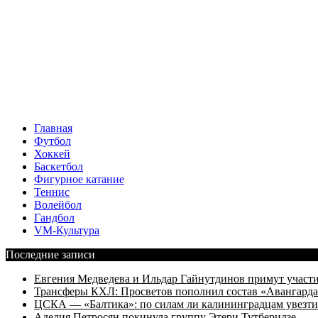
Главная
Футбол
Хоккей
Баскетбол
Фигурное катание
Теннис
Волейбол
Гандбол
VM-Культура
Последние записи
Евгения Медведева и Ильдар Гайнутдинов примут участие
Трансферы КХЛ: Просветов пополнил состав «Авангарда»
ЦСКА — «Балтика»: по силам ли калининградцам увезти
Аделия Петросян покинула группу Этери Тутберидзе