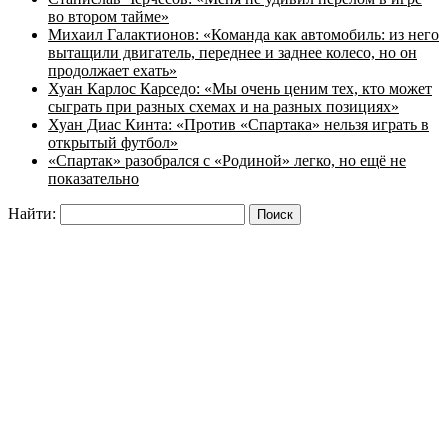
во втором тайме»
Михаил Галактионов: «Команда как автомобиль: из него
вытащили двигатель, переднее и заднее колесо, но он
продолжает ехать»
Хуан Карлос Карседо: «Мы очень ценим тех, кто может
сыграть при разных схемах и на разных позициях»
Хуан Диас Кинта: «Против «Спартака» нельзя играть в
открытый футбол»
«Спартак» разобрался с «Родиной» легко, но ещё не
показательно
Найти: