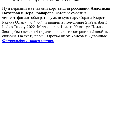
Ну а первыми на главный корт вышли россиянки
Анастасия
Потапова и Вера Звонарёва
, которые смогли в
четвертьфинале обыграть румынскую пару Сорана Кырстя-
Ралука Олару – 6:4, 6:4, и вышли в полуфинал St.Petersburg
Ladies Trophy 2022. Матч длился 1 час и 20 минут. Потапова и
Звонарёва сделали 4 подачи навылет и совершили 2 двойные
ошибки. На счету пары Кырстя-Олару 5 эйсов и 2 двойные.
Фотоальбом с этого матча.