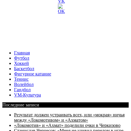
Главная
Футбол
Хоккей
Баскетбол
Фигурное катание
Теннис
Волейбол
Гандбол
VM-Культура
Последние записи
Результат должен устраивать всех, или «мокрая» ничья
между «Локомотивом» и «Ахматом»
«Локомотив» и «Ахмат» поделили очки в Черкизово
Станислав Черчесов: «Меня не удивил перелом в игре