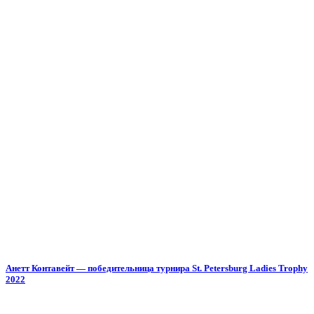
Анетт Контавейт — победительница турнира St. Petersburg Ladies Trophy
2022