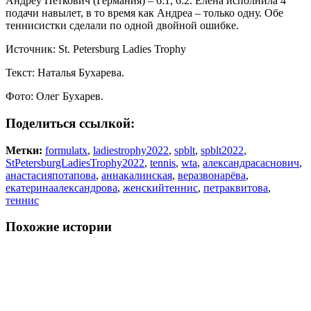
Андреу
Петкович (Германия) – 6:1, 6:2. Елена исполнила 4
подачи навылет, в то время как Андреа – только одну. Обе
теннисистки сделали по одной двойной ошибке.
Источник: St. Petersburg Ladies Trophy
Текст: Наталья Бухарева.
Фото: Олег Бухарев.
Поделиться ссылкой:
Метки:
formulatx
,
ladiestrophy2022
,
spblt
,
spblt2022
,
StPetersburgLadiesTrophy2022
,
tennis
,
wta
,
александрасаснович
,
анастасияпотапова
,
аннакалинская
,
веразвонарёва
,
екатеринаалександрова
,
женскийтеннис
,
петраквитова
,
теннис
Похожие истории