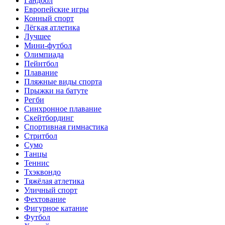
Гандбол
Европейские игры
Конный спорт
Лёгкая атлетика
Лучшее
Мини-футбол
Олимпиада
Пейнтбол
Плавание
Пляжные виды спорта
Прыжки на батуте
Регби
Синхронное плавание
Скейтбординг
Спортивная гимнастика
Стритбол
Сумо
Танцы
Теннис
Тхэквондо
Тяжёлая атлетика
Уличный спорт
Фехтование
Фигурное катание
Футбол