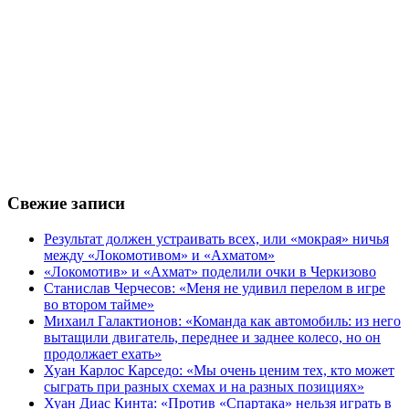
Свежие записи
Результат должен устраивать всех, или «мокрая» ничья
между «Локомотивом» и «Ахматом»
«Локомотив» и «Ахмат» поделили очки в Черкизово
Станислав Черчесов: «Меня не удивил перелом в игре
во втором тайме»
Михаил Галактионов: «Команда как автомобиль: из него
вытащили двигатель, переднее и заднее колесо, но он
продолжает ехать»
Хуан Карлос Карседо: «Мы очень ценим тех, кто может
сыграть при разных схемах и на разных позициях»
Хуан Диас Кинта: «Против «Спартака» нельзя играть в