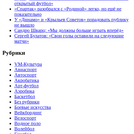
открытый футбол»
«Спартак» разобрался с «Родиной» легко, но ещё не
показательно
У «Динамо» и «Крыльев Советов» порадовать публику
не вышло
Сандро Шварц: «Мы должны больше играть вперёд»
Сергей Булатов: «Свои голы оставили на следующие
матчи»
Рубрики
VM-Культура
Авиаспорт
Автоспорт
Акробатика
Арт-футбол
Аэробика
Баскетбол
Без рубрики
Боевые искусства
Вейкбординг
Велоспорт
Водное поло
Волейбол