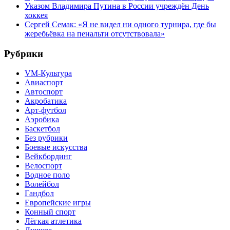
Указом Владимира Путина в России учреждён День
хоккея
Сергей Семак: «Я не видел ни одного турнира, где бы
жеребьёвка на пенальти отсутствовала»
Рубрики
VM-Культура
Авиаспорт
Автоспорт
Акробатика
Арт-футбол
Аэробика
Баскетбол
Без рубрики
Боевые искусства
Вейкбординг
Велоспорт
Водное поло
Волейбол
Гандбол
Европейские игры
Конный спорт
Лёгкая атлетика