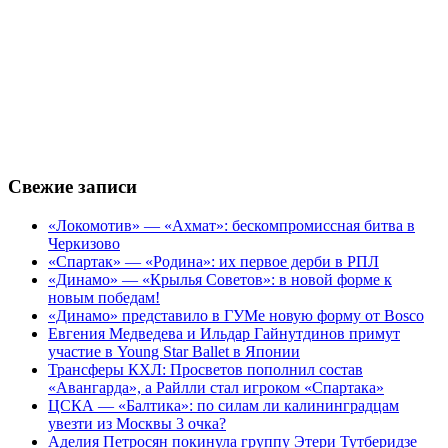
Свежие записи
«Локомотив» — «Ахмат»: бескомпромиссная битва в
Черкизово
«Спартак» — «Родина»: их первое дерби в РПЛ
«Динамо» — «Крылья Советов»: в новой форме к
новым победам!
«Динамо» представило в ГУМе новую форму от Bosco
Евгения Медведева и Ильдар Гайнутдинов примут
участие в Young Star Ballet в Японии
Трансферы КХЛ: Просветов пополнил состав
«Авангарда», а Райлли стал игроком «Спартака»
ЦСКА — «Балтика»: по силам ли калининградцам
увезти из Москвы 3 очка?
Аделия Петросян покинула группу Этери Тутберидзе