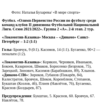
Фото: Наталья Бухарева/ «В мире спорта»
Футбол. «Олимп-Первенство России по футболу среди
команд клубов II дивизиона Футбольной Национальной
Лиги. Сезон 2021/2022». Группа 2 «А». 2-й этап. 2 тур.
«Локомотив-Казанка» Москва – «Динамо» Санкт-
Петербург – 1:2 (1:1)
Голы:
Бровчук, 9 (0:1). Касимов, 14 (1:1). Бугаенко, 90+2 —
пенальти (1:2).
«Локомотив-Казанка»
: Корякин, Черняков, Иваньков,
Бокоев, Казаринов, Шмаков, Борисенко (Безруков, 75),
Зарецкий, Зинович, Касимов (Барабошкин, 89), Хлынов.
«Динамо-СПб»
: Зириков, Губанов (Пикарёв, 84),
Калистратов, Бровчук, Шиков, Коренблюм, Степанов,
Букштан (Козлов, 46), Плиев (Навлётов, 76), Бугаенко,
Краснов (Болдырев, 87).
Предупреждения
: Букштан, 5. Краснов, 60. Бровчук, 67.
Навлётов, 78.