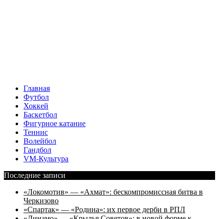
Главная
Футбол
Хоккей
Баскетбол
Фигурное катание
Теннис
Волейбол
Гандбол
VM-Культура
Последние записи
«Локомотив» — «Ахмат»: бескомпромиссная битва в
Черкизово
«Спартак» — «Родина»: их первое дерби в РПЛ
«Динамо» — «Крылья Советов»: в новой форме к