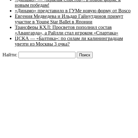
новым победам!
«Динамо» представило в ГУМе новую форму от Bosco
Евгения Медведева и Ильдар Гайнутдинов примут
участие в Young Star Ballet в Японии
Трансферы КХЛ: Просветов пополнил состав
«Авангарда», а Райлли стал игроком «Спартака»
ЦСКА — «Балтика»: по силам ли калининградцам
увезти из Москвы 3 очка?
Найти: