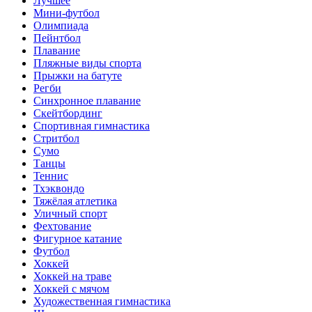
Лучшее
Мини-футбол
Олимпиада
Пейнтбол
Плавание
Пляжные виды спорта
Прыжки на батуте
Регби
Синхронное плавание
Скейтбординг
Спортивная гимнастика
Стритбол
Сумо
Танцы
Теннис
Тхэквондо
Тяжёлая атлетика
Уличный спорт
Фехтование
Фигурное катание
Футбол
Хоккей
Хоккей на траве
Хоккей с мячом
Художественная гимнастика