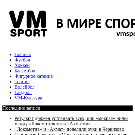
Главная
Футбол
Хоккей
Баскетбол
Фигурное катание
Теннис
Волейбол
Гандбол
VM-Культура
Последние записи
Результат должен устраивать всех, или «мокрая» ничья
между «Локомотивом» и «Ахматом»
«Локомотив» и «Ахмат» поделили очки в Черкизово
Станислав Черчесов: «Меня не удивил перелом в игре