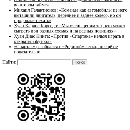
во втором тайме»
Михаил Галактионов: «Команда как автомобиль: из него
вытащили двигатель, переднее и заднее колесо, но он
продолжает ехать»
Хуан Карлос Карседо: «Мы очень ценим тех, кто может
сыграть при разных схемах и на разных позициях»
Хуан Диас Кинта: «Против «Спартака» нельзя играть в
открытый футбол»
«Спартак» разобрался с «Родиной» легко, но ещё не
показательно
Найти: