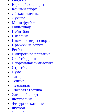
Гандбол
Европейские игры
Конный спорт
Лёгкая атлетика
Лучшее
Мини-футбол
Олимпиада
Пейнтбол
Плавание
Пляжные виды спорта
Прыжки на батуте
Регби
Синхронное плавание
Скейтбординг
Спортивная гимнастика
Стритбол
Сумо
Танцы
Теннис
Тхэквондо
Тяжёлая атлетика
Уличный спорт
Фехтование
Фигурное катание
Футбол