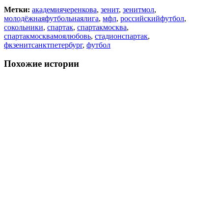
Метки:
академиячеренкова
,
зенит
,
зенитмол
,
молодёжнаяфутбольнаялига
,
мфл
,
российскийфутбол
,
сокольники
,
спартак
,
спартакмосква
,
спартакмосквамоялюбовь
,
стадионспартак
,
фкзенитсанктпетербург
,
футбол
Похожие истории