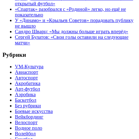
открытый футбол»
«Спартак» разобрался с «Родиной» легко, но ещё не
показательно
У «Динамо» и «Крыльев Советов» порадовать публику
не вышло
Сандро Шварц: «Мы должны больше играть вперёд»
Сергей Булатов: «Свои голы оставили на следующие
матчи»
Рубрики
VM-Культура
Авиаспорт
Автоспорт
Акробатика
Арт-футбол
Аэробика
Баскетбол
Без рубрики
Боевые искусства
Вейкбординг
Велоспорт
Водное поло
Волейбол