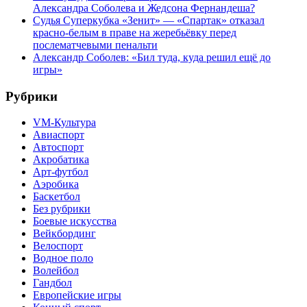
Александра Соболева и Жедсона Фернандеша?
Судья Суперкубка «Зенит» — «Спартак» отказал
красно-белым в праве на жеребьёвку перед
послематчевыми пенальти
Александр Соболев: «Бил туда, куда решил ещё до
игры»
Рубрики
VM-Культура
Авиаспорт
Автоспорт
Акробатика
Арт-футбол
Аэробика
Баскетбол
Без рубрики
Боевые искусства
Вейкбординг
Велоспорт
Водное поло
Волейбол
Гандбол
Европейские игры