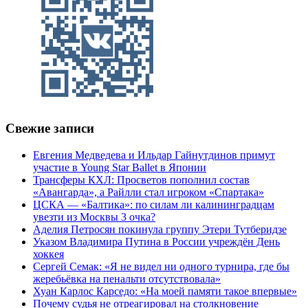
Свежие записи
Евгения Медведева и Ильдар Гайнутдинов примут
участие в Young Star Ballet в Японии
Трансферы КХЛ: Просветов пополнил состав
«Авангарда», а Райлли стал игроком «Спартака»
ЦСКА — «Балтика»: по силам ли калининградцам
увезти из Москвы 3 очка?
Аделия Петросян покинула группу Этери Тутберидзе
Указом Владимира Путина в России учреждён День
хоккея
Сергей Семак: «Я не видел ни одного турнира, где бы
жеребьёвка на пенальти отсутствовала»
Хуан Карлос Карседо: «На моей памяти такое впервые»
Почему судья не отреагировал на столкновение