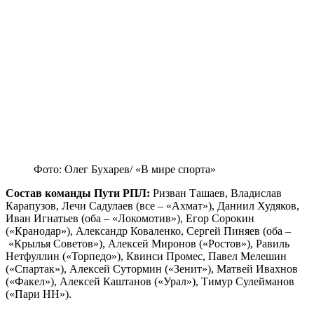
Фото: Олег Бухарев/ «В мире спорта»
Состав команды Пути РПЛ:
Ризван Ташаев, Владислав
Карапузов, Лечи Садулаев (все – «Ахмат»), Даниил Худяков,
Иван Игнатьев (оба – «Локомотив»), Егор Сорокин
(«Кранодар»), Александр Коваленко, Сергей Пиняев (оба –
«Крылья Советов»), Алексей Миронов («Ростов»), Равиль
Нетфуллин («Торпедо»), Квинси Промес, Павел Мелешин
(«Спартак»), Алексей Сутормин («Зенит»), Матвей Ивахнов
(«Факел»), Алексей Каштанов («Урал»), Тимур Сулейманов
(«Пари НН»).