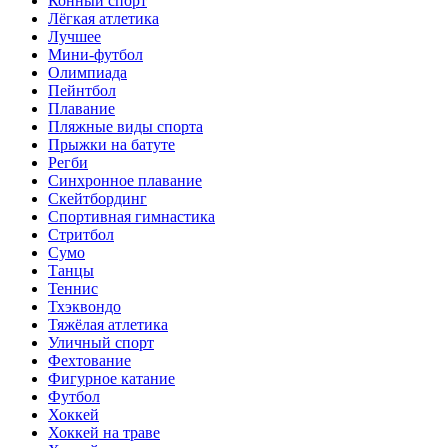
Конный спорт
Лёгкая атлетика
Лучшее
Мини-футбол
Олимпиада
Пейнтбол
Плавание
Пляжные виды спорта
Прыжки на батуте
Регби
Синхронное плавание
Скейтбординг
Спортивная гимнастика
Стритбол
Сумо
Танцы
Теннис
Тхэквондо
Тяжёлая атлетика
Уличный спорт
Фехтование
Фигурное катание
Футбол
Хоккей
Хоккей на траве