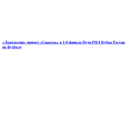
«Локомотив» примет «Спартак» в 1/4 финала Пути РПЛ Кубка России
по футболу