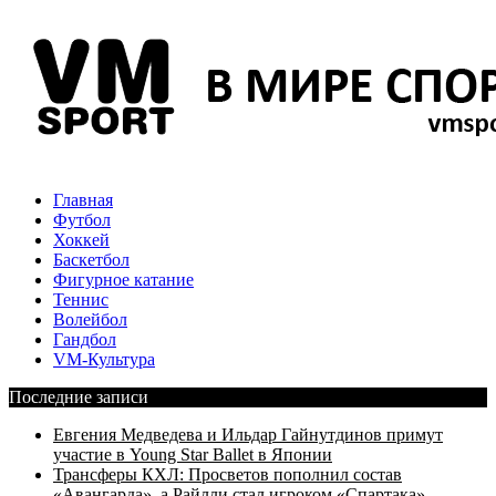
Главная
Футбол
Хоккей
Баскетбол
Фигурное катание
Теннис
Волейбол
Гандбол
VM-Культура
Последние записи
Евгения Медведева и Ильдар Гайнутдинов примут
участие в Young Star Ballet в Японии
Трансферы КХЛ: Просветов пополнил состав
«Авангарда», а Райлли стал игроком «Спартака»