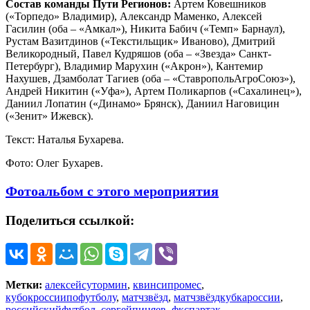
Состав команды
Пути Регионов:
Артем Ковешников
(«Торпедо» Владимир), Александр Маменко, Алексей
Гасилин (оба – «Амкал»), Никита Бабич («Темп» Барнаул),
Рустам Вазитдинов («Текстильщик» Иваново), Дмитрий
Великородный, Павел Кудряшов (оба – «Звезда» Санкт-
Петербург), Владимир Марухин («Акрон»), Кантемир
Нахушев, Дзамболат Тагиев (оба – «СтавропольАгроСоюз»),
Андрей Никитин («Уфа»), Артем Поликарпов («Сахалинец»),
Даниил Лопатин («Динамо» Брянск), Даниил Наговицин
(«Зенит» Ижевск).
Текст: Наталья Бухарева.
Фото: Олег Бухарев.
Фотоальбом с этого мероприятия
Поделиться ссылкой:
Метки:
алексейсутормин
,
квинсипромес
,
кубокроссиипофутболу
,
матчзвёзд
,
матчзвёздкубкароссии
,
российскийфутбол
,
сергейпиняев
,
фкспартак
,