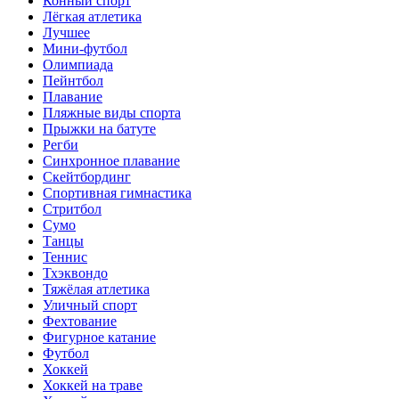
Конный спорт
Лёгкая атлетика
Лучшее
Мини-футбол
Олимпиада
Пейнтбол
Плавание
Пляжные виды спорта
Прыжки на батуте
Регби
Синхронное плавание
Скейтбординг
Спортивная гимнастика
Стритбол
Сумо
Танцы
Теннис
Тхэквондо
Тяжёлая атлетика
Уличный спорт
Фехтование
Фигурное катание
Футбол
Хоккей
Хоккей на траве