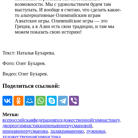
возможности. Мы с удовольствием будем там
выступать. И вообще я считаю, что сделать какие-
то альтернативные Олимпийским играм
Азиатские игры. Олимпийские игры — это
Греция, а в Азии есть свои традиции, и там мы
можем показать свою историю!
Текст: Наталья Бухарева.
Фото: Олег Бухарев.
Видео: Олег Бухарев.
Поделиться ссылкой:
Метки:
всероссийскаяфедерацияпохдожественнойгимнастикеу
,
дворецгимнастикииринывинерусмановой
,
иринавинерусманова
,
лалакрамаренко
,
лужники
,
художественнаягимнастика