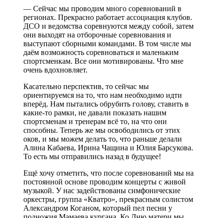
— Сейчас мы проводим много соревнований в
регионах. Прекрасно работает ассоциация клубов.
ДСО и ведомства соревнуются между собой, затем
они выходят на отборочные соревнования и
выступают сборными командами. В том числе мы
даём возможность соревноваться и маленьким
спортсменкам. Все они мотивированы. Что мне
очень вдохновляет.
Касательно перспектив, то сейчас мы
ориентируемся на то, что нам необходимо идти
вперёд. Нам пытались обрубить голову, ставить в
какие-то рамки, не давали показать нашим
спортсменам и тренерам всё то, на что они
способны. Теперь же мы освободились от этих
оков, и мы можем делать то, что раньше делали
Алина Кабаева, Ирина Чащина и Юлия Барсукова.
То есть мы отправились назад в будущее!
Ещё хочу отметить, что после соревнований мы на
постоянной основе проводим концерты с живой
музыкой. У нас задействованы симфонические
оркестры, группа «Кватро», прекрасным солистом
Александром Коганом, который пел песни у
подножия Мамаева кургана. Ко Дню матери мы