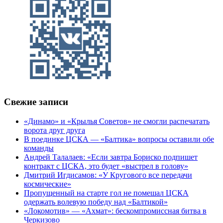
Свежие записи
«Динамо» и «Крылья Советов» не смогли распечатать
ворота друг друга
В поединке ЦСКА — «Балтика» вопросы оставили обе
команды
Андрей Талалаев: «Если завтра Бориско подпишет
контракт с ЦСКА, это будет «выстрел в голову»
Дмитрий Игдисамов: «У Кругового все передачи
космические»
Пропущенный на старте гол не помешал ЦСКА
одержать волевую победу над «Балтикой»
«Локомотив» — «Ахмат»: бескомпромиссная битва в
Черкизово