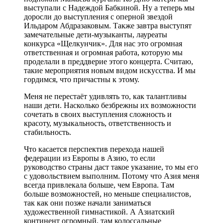
выступали с Надеждой Бабкиной. Ну а теперь мы
доросли до выступления с оперной звездой
Ильдаром Абдразаковым. Также завтра выступят
замечательные дети-музыканты, лауреаты
конкурса «Щелкунчик». Для нас это огромная
ответственная и огромная работа, которую мы
проделали в преддверие этого концерта. Считаю,
такие мероприятия новым видом искусства. И мы
гордимся, что причастны к этому.
Меня не перестаёт удивлять то, как талантливы
наши дети. Насколько безбрежны их возможности
сочетать в своих выступления сложность и
красоту, музыкальность, ответственность и
стабильность.
Что касается перспектив перехода нашей
федерации из Европы в Азию, то если
руководство страны даст такое указание, то мы его
с удовольствием выполним. Потому что Азия меня
всегда привлекала больше, чем Европа. Там
больше возможностей, но меньше специалистов,
так как они позже начали заниматься
художественной гимнастикой. А Азиатский
континент огромный, там колоссальные