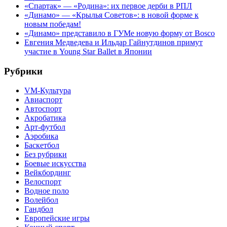
«Спартак» — «Родина»: их первое дерби в РПЛ
«Динамо» — «Крылья Советов»: в новой форме к
новым победам!
«Динамо» представило в ГУМе новую форму от Bosco
Евгения Медведева и Ильдар Гайнутдинов примут
участие в Young Star Ballet в Японии
Рубрики
VM-Культура
Авиаспорт
Автоспорт
Акробатика
Арт-футбол
Аэробика
Баскетбол
Без рубрики
Боевые искусства
Вейкбординг
Велоспорт
Водное поло
Волейбол
Гандбол
Европейские игры