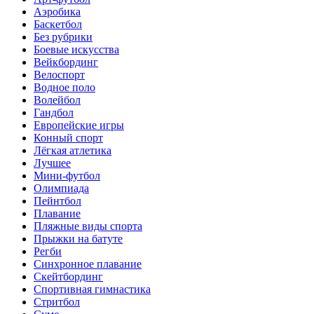
Аэробика
Баскетбол
Без рубрики
Боевые искусства
Вейкбординг
Велоспорт
Водное поло
Волейбол
Гандбол
Европейские игры
Конный спорт
Лёгкая атлетика
Лучшее
Мини-футбол
Олимпиада
Пейнтбол
Плавание
Пляжные виды спорта
Прыжки на батуте
Регби
Синхронное плавание
Скейтбординг
Спортивная гимнастика
Стритбол