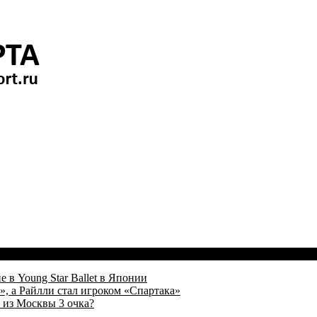
 в Young Star Ballet в Японии
, а Райлли стал игроком «Спартака»
 из Москвы 3 очка?