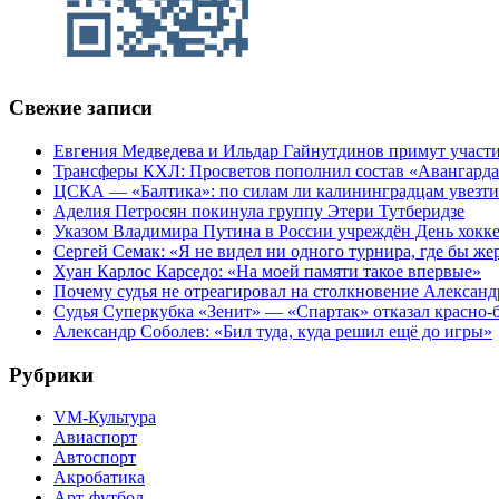
Свежие записи
Евгения Медведева и Ильдар Гайнутдинов примут участие
Трансферы КХЛ: Просветов пополнил состав «Авангарда»
ЦСКА — «Балтика»: по силам ли калининградцам увезти
Аделия Петросян покинула группу Этери Тутберидзе
Указом Владимира Путина в России учреждён День хокк
Сергей Семак: «Я не видел ни одного турнира, где бы же
Хуан Карлос Карседо: «На моей памяти такое впервые»
Почему судья не отреагировал на столкновение Алексан
Судья Суперкубка «Зенит» — «Спартак» отказал красно-
Александр Соболев: «Бил туда, куда решил ещё до игры»
Рубрики
VM-Культура
Авиаспорт
Автоспорт
Акробатика
Арт-футбол