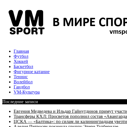
Главная
Футбол
Хоккей
Баскетбол
Фигурное катание
Теннис
Волейбол
Гандбол
VM-Культура
Последние записи
Евгения Медведева и Ильдар Гайнутдинов примут участие
Трансферы КХЛ: Просветов пополнил состав «Авангарда»
ЦСКА — «Балтика»: по силам ли калининградцам увезти
Аделия Петросян покинула группу Этери Тутберидзе