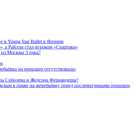
 в Young Star Ballet в Японии
, а Райлли стал игроком «Спартака»
 из Москвы 3 очка?
ея
ребьёвка на пенальти отсутствовала»
дра Соболева и Жедсона Фернандеша?
белым в праве на жеребьёвку перед послематчевыми пенальти