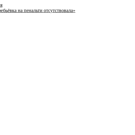
ея
ребьёвка на пенальти отсутствовала»