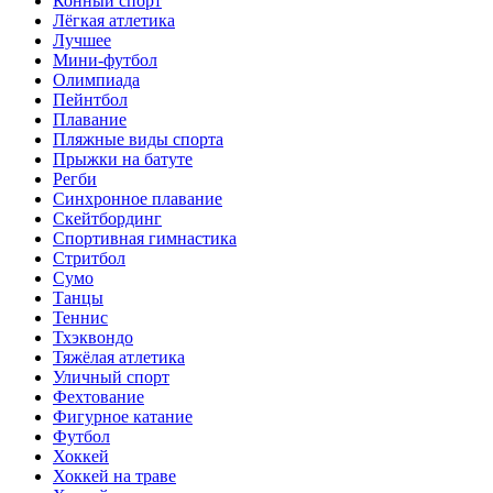
Конный спорт
Лёгкая атлетика
Лучшее
Мини-футбол
Олимпиада
Пейнтбол
Плавание
Пляжные виды спорта
Прыжки на батуте
Регби
Синхронное плавание
Скейтбординг
Спортивная гимнастика
Стритбол
Сумо
Танцы
Теннис
Тхэквондо
Тяжёлая атлетика
Уличный спорт
Фехтование
Фигурное катание
Футбол
Хоккей
Хоккей на траве