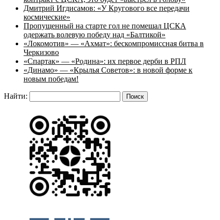
Дмитрий Игдисамов: «У Кругового все передачи
космические»
Пропущенный на старте гол не помешал ЦСКА
одержать волевую победу над «Балтикой»
«Локомотив» — «Ахмат»: бескомпромиссная битва в
Черкизово
«Спартак» — «Родина»: их первое дерби в РПЛ
«Динамо» — «Крылья Советов»: в новой форме к
новым победам!
Найти: