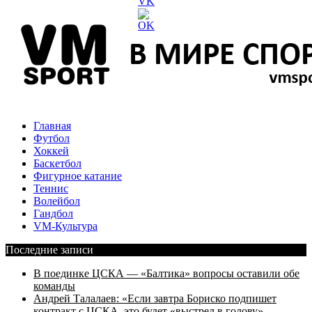
Главная
Футбол
Хоккей
Баскетбол
Фигурное катание
Теннис
Волейбол
Гандбол
VM-Культура
Последние записи
В поединке ЦСКА — «Балтика» вопросы оставили обе
команды
Андрей Талалаев: «Если завтра Бориско подпишет
контракт с ЦСКА, это будет «выстрел в голову»