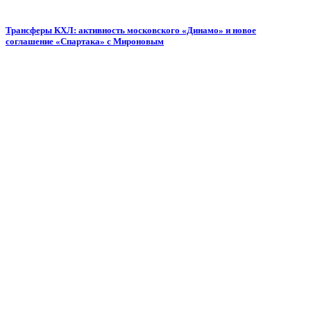
Трансферы КХЛ: активность московского «Динамо» и новое
соглашение «Спартака» с Мироновым