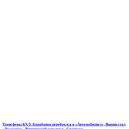
Трансферы КХЛ: Барабанов перебрался в «Автомобилист», Яшкин стал
«Драконом», Вишневский остался в «Спартаке»