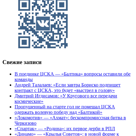
Свежие записи
В поединке ЦСКА — «Балтика» вопросы оставили обе
команды
Андрей Талалаев: «Если завтра Бориско подпишет
контракт с ЦСКА, это будет «выстрел в голову»
Дмитрий Игдисамов: «У Кругового все передачи
космические»
Пропущенный на старте гол не помешал ЦСКА
одержать волевую победу над «Балтикой»
«Локомотив» — «Ахмат»: бескомпромиссная битва в
Черкизово
«Спартак» — «Родина»: их первое дерби в РПЛ
«Динамо» — «Крылья Советов»: в новой форме к