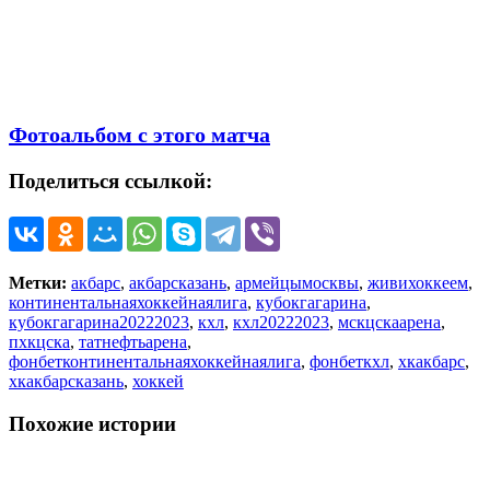
Фотоальбом с этого матча
Поделиться ссылкой:
Метки:
акбарс
,
акбарсказань
,
армейцымосквы
,
живихоккеем
,
континентальнаяхоккейнаялига
,
кубокгагарина
,
кубокгагарина20222023
,
кхл
,
кхл20222023
,
мскцскаарена
,
пхкцска
,
татнефтьарена
,
фонбетконтинентальнаяхоккейнаялига
,
фонбеткхл
,
хкакбарс
,
хкакбарсказань
,
хоккей
Похожие истории