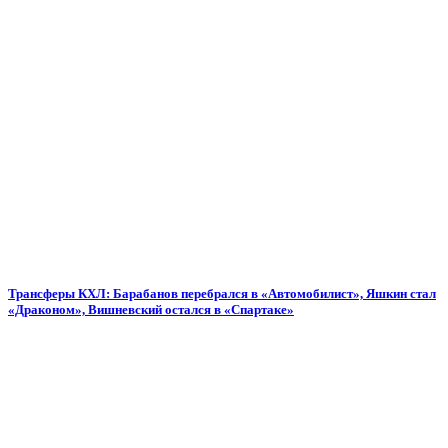
Трансферы КХЛ: Барабанов перебрался в «Автомобилист», Яшкин стал
«Драконом», Вишневский остался в «Спартаке»