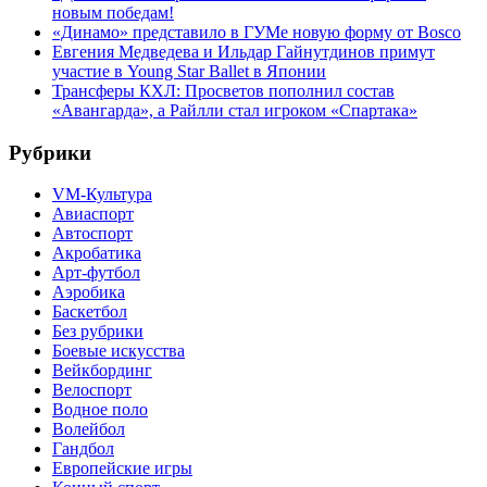
новым победам!
«Динамо» представило в ГУМе новую форму от Bosco
Евгения Медведева и Ильдар Гайнутдинов примут
участие в Young Star Ballet в Японии
Трансферы КХЛ: Просветов пополнил состав
«Авангарда», а Райлли стал игроком «Спартака»
Рубрики
VM-Культура
Авиаспорт
Автоспорт
Акробатика
Арт-футбол
Аэробика
Баскетбол
Без рубрики
Боевые искусства
Вейкбординг
Велоспорт
Водное поло
Волейбол
Гандбол
Европейские игры