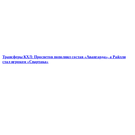
Трансферы КХЛ: Просветов пополнил состав «Авангарда», а Райлли
стал игроком «Спартака»