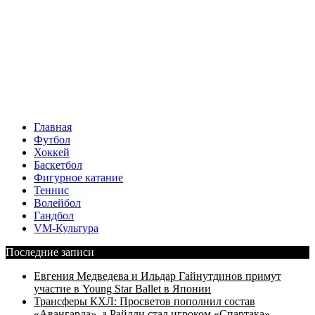
Главная
Футбол
Хоккей
Баскетбол
Фигурное катание
Теннис
Волейбол
Гандбол
VM-Культура
Последние записи
Евгения Медведева и Ильдар Гайнутдинов примут
участие в Young Star Ballet в Японии
Трансферы КХЛ: Просветов пополнил состав
«Авангарда», а Райлли стал игроком «Спартака»