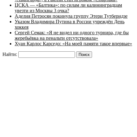
ЦСКА — «Балтика»: по силам ли калининградцам
увезти из Москвы 3 очка?
Аделия Петросян покинула группу Этери Тутберидзе
Указом Владимира Путина в России учреждён День
хоккея
Сергей Семак: «Я не видел ни одного турнира, где бы
жеребьёвка на пенальти отсутствовала»
Хуан Карлос Карседо: «На моей памяти такое впервые»
Найти: