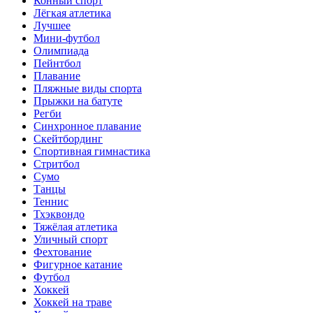
Конный спорт
Лёгкая атлетика
Лучшее
Мини-футбол
Олимпиада
Пейнтбол
Плавание
Пляжные виды спорта
Прыжки на батуте
Регби
Синхронное плавание
Скейтбординг
Спортивная гимнастика
Стритбол
Сумо
Танцы
Теннис
Тхэквондо
Тяжёлая атлетика
Уличный спорт
Фехтование
Фигурное катание
Футбол
Хоккей
Хоккей на траве