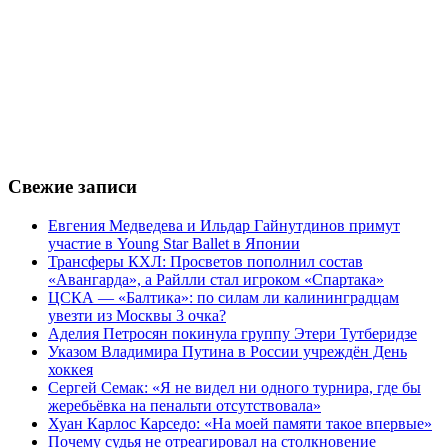
Свежие записи
Евгения Медведева и Ильдар Гайнутдинов примут
участие в Young Star Ballet в Японии
Трансферы КХЛ: Просветов пополнил состав
«Авангарда», а Райлли стал игроком «Спартака»
ЦСКА — «Балтика»: по силам ли калининградцам
увезти из Москвы 3 очка?
Аделия Петросян покинула группу Этери Тутберидзе
Указом Владимира Путина в России учреждён День
хоккея
Сергей Семак: «Я не видел ни одного турнира, где бы
жеребьёвка на пенальти отсутствовала»
Хуан Карлос Карседо: «На моей памяти такое впервые»
Почему судья не отреагировал на столкновение