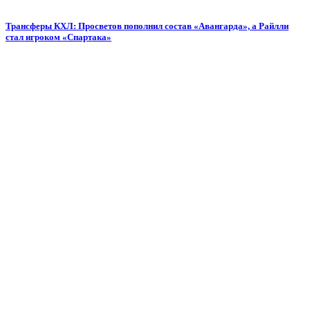
Трансферы КХЛ: Просветов пополнил состав «Авангарда», а Райлли
стал игроком «Спартака»