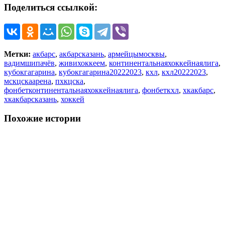
Поделиться ссылкой:
Метки:
акбарс
,
акбарсказань
,
армейцымосквы
,
вадимшипачёв
,
живихоккеем
,
континентальнаяхоккейнаялига
,
кубокгагарина
,
кубокгагарина20222023
,
кхл
,
кхл20222023
,
мскцскаарена
,
пхкцска
,
фонбетконтинентальнаяхоккейнаялига
,
фонбеткхл
,
хкакбарс
,
хкакбарсказань
,
хоккей
Похожие истории