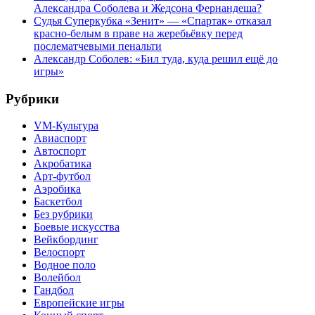
Александра Соболева и Жедсона Фернандеша?
Судья Суперкубка «Зенит» — «Спартак» отказал
красно-белым в праве на жеребьёвку перед
послематчевыми пенальти
Александр Соболев: «Бил туда, куда решил ещё до
игры»
Рубрики
VM-Культура
Авиаспорт
Автоспорт
Акробатика
Арт-футбол
Аэробика
Баскетбол
Без рубрики
Боевые искусства
Вейкбординг
Велоспорт
Водное поло
Волейбол
Гандбол
Европейские игры