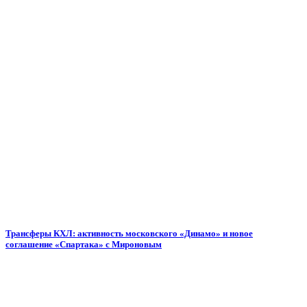
Трансферы КХЛ: активность московского «Динамо» и новое
соглашение «Спартака» с Мироновым