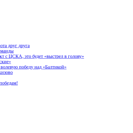
ота друг друга
оманды
кт с ЦСКА, это будет «выстрел в голову»
ские»
волевую победу над «Балтикой»
кизово
победам!