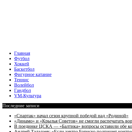
Главная
Футбол
Хоккей
Баскетбол
Фигурное катание
Теннис
Волейбол
Гандбол
VM-Культура
Последние записи
«Спартак» начал сезон крупной победой над «Родиной»
«Динамо» и «Крылья Советов» не смогли распечатать вор
В поединке ЦСКА — «Балтика» вопросы оставили обе к
Андрей Талалаев: «Если завтра Бориско подпишет контра