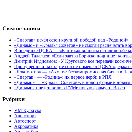
Свежие записи
«Спартак» начал сезон крупной победой над «Родиной»
«Динамо» и «Крылья Советов» не смогли распечатать вор
В поединке ЦСКА — «Балтика» вопросы оставили обе к
Андрей Талалаев: «Если завтра Бориско подпишет контра
Дмитрий Игдисамов: «У Кругового все передачи космиче
Пропущенный на старте гол не помешал ЦСКА одержать 
«Локомотив» — «Ахмат»: бескомпромиссная битва в Чер
«Спартак» — «Родина»: их первое дерби в РПЛ
«Динамо» — «Крылья Советов»: в новой форме к новым 
«Динамо» представило в ГУМе новую форму от Bosco
Рубрики
VM-Культура
Авиаспорт
Автоспорт
Акробатика
Арт-футбол