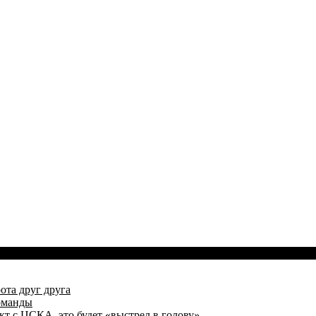
ота друг друга
оманды
кт с ЦСКА, это будет «выстрел в голову»