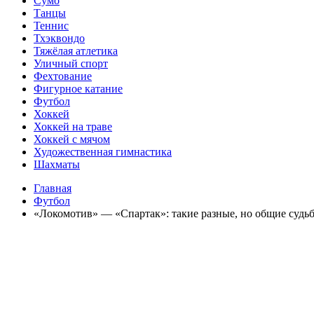
Сумо
Танцы
Теннис
Тхэквондо
Тяжёлая атлетика
Уличный спорт
Фехтование
Фигурное катание
Футбол
Хоккей
Хоккей на траве
Хоккей с мячом
Художественная гимнастика
Шахматы
Главная
Футбол
«Локомотив» — «Спартак»: такие разные, но общие судь