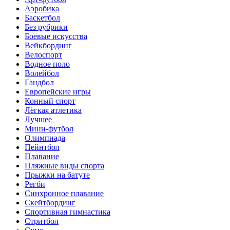
Аэробика
Баскетбол
Без рубрики
Боевые искусства
Вейкбординг
Велоспорт
Водное поло
Волейбол
Гандбол
Европейские игры
Конный спорт
Лёгкая атлетика
Лучшее
Мини-футбол
Олимпиада
Пейнтбол
Плавание
Пляжные виды спорта
Прыжки на батуте
Регби
Синхронное плавание
Скейтбординг
Спортивная гимнастика
Стритбол