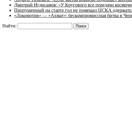
Дмитрий Игдисамов: «У Кругового все передачи космиче
Пропущенный на старте гол не помешал ЦСКА одержать 
«Локомотив» — «Ахмат»: бескомпромиссная битва в Чер
Найти: