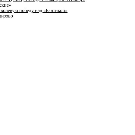
ские»
волевую победу над «Балтикой»
кизово