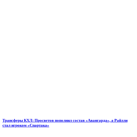
Трансферы КХЛ: Просветов пополнил состав «Авангарда», а Райлли
стал игроком «Спартака»