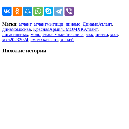
Метки:
атлант
,
атлантмытищи
,
динамо
,
ДинамоАтлант
,
динамомосква
,
КраснаяАрмияСМОМХКАтлант
,
лигасильных
,
молодёжнаяхоккейнаялига
,
мхкдинамо
,
мхл
,
мхл20232024
,
смомхкатлант
,
хоккей
Похожие истории