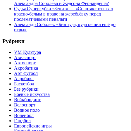
Александра Соболева и Жедсона Фернандеша?
Судья Суперкубка «Зенит» — «Спартак» отказал
красно-белым в праве на жеребьёвку перед
послематчевыми пенальти
Александр Соболев: «Бил туда, куда решил ещё до
игры»
Рубрики
VM-Культура
Авиаспорт
Автоспорт
Акробатика
Арт-футбол
Аэробика
Баскетбол
Без рубрики
Боевые искусства
Вейкбординг
Велоспорт
Водное поло
Волейбол
Гандбол
Европейские игры