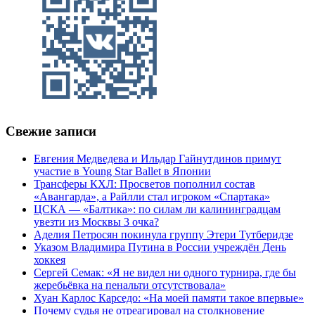
Свежие записи
Евгения Медведева и Ильдар Гайнутдинов примут
участие в Young Star Ballet в Японии
Трансферы КХЛ: Просветов пополнил состав
«Авангарда», а Райлли стал игроком «Спартака»
ЦСКА — «Балтика»: по силам ли калининградцам
увезти из Москвы 3 очка?
Аделия Петросян покинула группу Этери Тутберидзе
Указом Владимира Путина в России учреждён День
хоккея
Сергей Семак: «Я не видел ни одного турнира, где бы
жеребьёвка на пенальти отсутствовала»
Хуан Карлос Карседо: «На моей памяти такое впервые»
Почему судья не отреагировал на столкновение