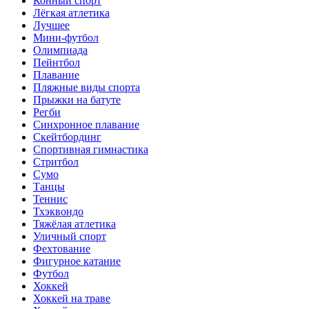
Конный спорт
Лёгкая атлетика
Лучшее
Мини-футбол
Олимпиада
Пейнтбол
Плавание
Пляжные виды спорта
Прыжки на батуте
Регби
Синхронное плавание
Скейтбординг
Спортивная гимнастика
Стритбол
Сумо
Танцы
Теннис
Тхэквондо
Тяжёлая атлетика
Уличный спорт
Фехтование
Фигурное катание
Футбол
Хоккей
Хоккей на траве