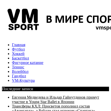
Главная
Футбол
Хоккей
Баскетбол
Фигурное катание
Теннис
Волейбол
Гандбол
VM-Культура
Последние записи
Евгения Медведева и Ильдар Гайнутдинов примут
участие в Young Star Ballet в Японии
Трансферы КХЛ: Просветов пополнил состав
«Авангарда», а Райлли стал игроком «Спартака»