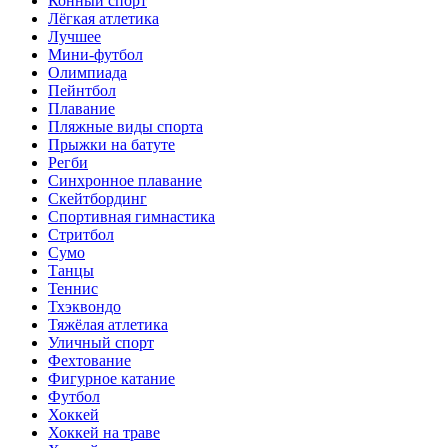
Конный спорт
Лёгкая атлетика
Лучшее
Мини-футбол
Олимпиада
Пейнтбол
Плавание
Пляжные виды спорта
Прыжки на батуте
Регби
Синхронное плавание
Скейтбординг
Спортивная гимнастика
Стритбол
Сумо
Танцы
Теннис
Тхэквондо
Тяжёлая атлетика
Уличный спорт
Фехтование
Фигурное катание
Футбол
Хоккей
Хоккей на траве