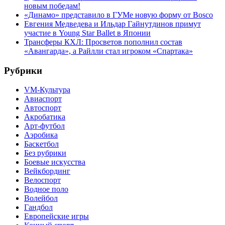
новым победам!
«Динамо» представило в ГУМе новую форму от Bosco
Евгения Медведева и Ильдар Гайнутдинов примут
участие в Young Star Ballet в Японии
Трансферы КХЛ: Просветов пополнил состав
«Авангарда», а Райлли стал игроком «Спартака»
Рубрики
VM-Культура
Авиаспорт
Автоспорт
Акробатика
Арт-футбол
Аэробика
Баскетбол
Без рубрики
Боевые искусства
Вейкбординг
Велоспорт
Водное поло
Волейбол
Гандбол
Европейские игры