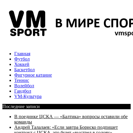
Главная
Футбол
Хоккей
Баскетбол
Фигурное катание
Теннис
Волейбол
Гандбол
VM-Культура
Последние записи
В поединке ЦСКА — «Балтика» вопросы оставили обе
команды
Андрей Талалаев: «Если завтра Бориско подпишет
контракт с ЦСКА, это будет «выстрел в голову»