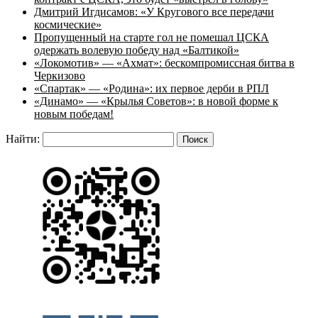
Дмитрий Игдисамов: «У Кругового все передачи
космические»
Пропущенный на старте гол не помешал ЦСКА
одержать волевую победу над «Балтикой»
«Локомотив» — «Ахмат»: бескомпромиссная битва в
Черкизово
«Спартак» — «Родина»: их первое дерби в РПЛ
«Динамо» — «Крылья Советов»: в новой форме к
новым победам!
Найти: