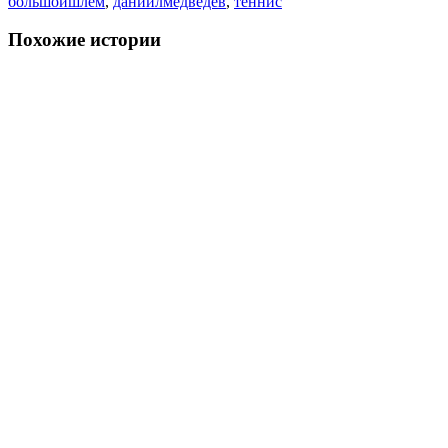
большойшлем
,
даниилмедведев
,
теннис
Похожие истории