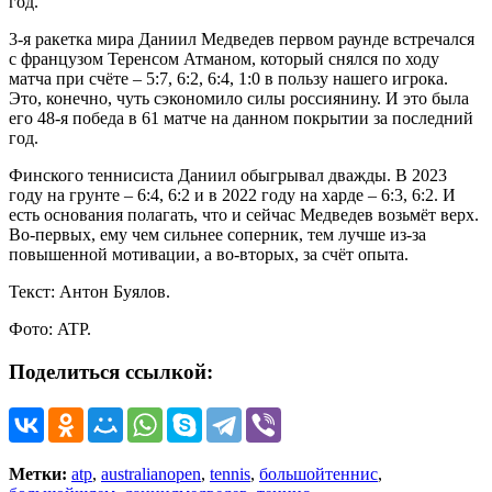
год.
3-я ракетка мира Даниил Медведев первом раунде встречался
с французом Теренсом Атманом, который снялся по ходу
матча при счёте – 5:7, 6:2, 6:4, 1:0 в пользу нашего игрока.
Это, конечно, чуть сэкономило силы россиянину. И это была
его 48-я победа в 61 матче на данном покрытии за последний
год.
Финского теннисиста Даниил обыгрывал дважды. В 2023
году на грунте – 6:4, 6:2 и в 2022 году на харде – 6:3, 6:2. И
есть основания полагать, что и сейчас Медведев возьмёт верх.
Во-первых, ему чем сильнее соперник, тем лучше из-за
повышенной мотивации, а во-вторых, за счёт опыта.
Текст: Антон Буялов.
Фото: ATP.
Поделиться ссылкой:
Метки:
atp
,
australianopen
,
tennis
,
большойтеннис
,