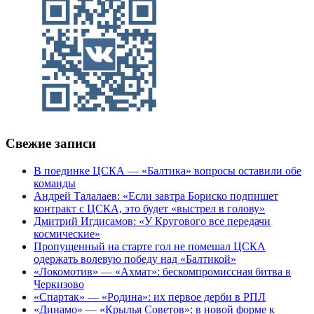
Свежие записи
В поединке ЦСКА — «Балтика» вопросы оставили обе
команды
Андрей Талалаев: «Если завтра Бориско подпишет
контракт с ЦСКА, это будет «выстрел в голову»
Дмитрий Игдисамов: «У Кругового все передачи
космические»
Пропущенный на старте гол не помешал ЦСКА
одержать волевую победу над «Балтикой»
«Локомотив» — «Ахмат»: бескомпромиссная битва в
Черкизово
«Спартак» — «Родина»: их первое дерби в РПЛ
«Динамо» — «Крылья Советов»: в новой форме к