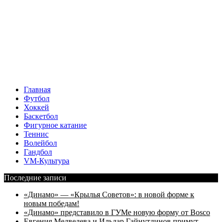
Главная
Футбол
Хоккей
Баскетбол
Фигурное катание
Теннис
Волейбол
Гандбол
VM-Культура
Последние записи
«Динамо» — «Крылья Советов»: в новой форме к
новым победам!
«Динамо» представило в ГУМе новую форму от Bosco
Евгения Медведева и Ильдар Гайнутдинов примут