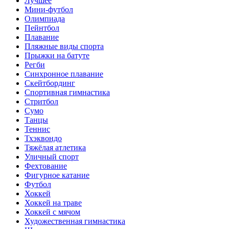
Лучшее
Мини-футбол
Олимпиада
Пейнтбол
Плавание
Пляжные виды спорта
Прыжки на батуте
Регби
Синхронное плавание
Скейтбординг
Спортивная гимнастика
Стритбол
Сумо
Танцы
Теннис
Тхэквондо
Тяжёлая атлетика
Уличный спорт
Фехтование
Фигурное катание
Футбол
Хоккей
Хоккей на траве
Хоккей с мячом
Художественная гимнастика