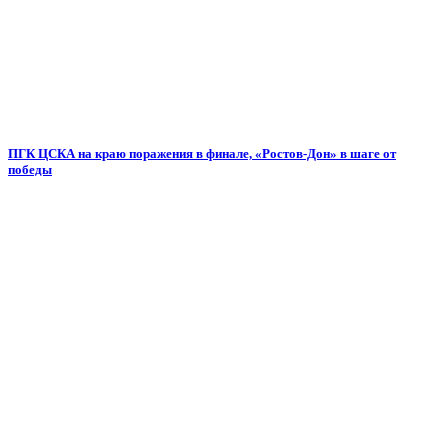
ПГК ЦСКА на краю поражения в финале, «Ростов-Дон» в шаге от
победы