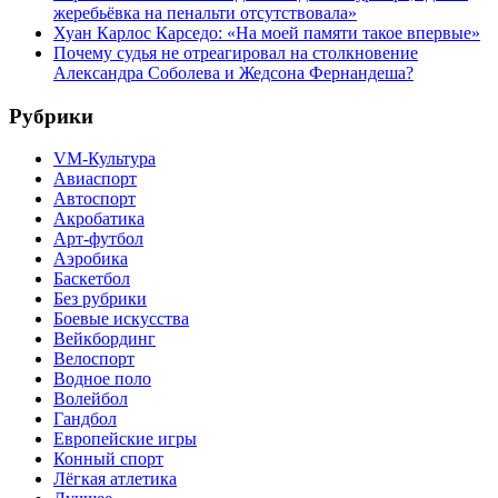
жеребьёвка на пенальти отсутствовала»
Хуан Карлос Карседо: «На моей памяти такое впервые»
Почему судья не отреагировал на столкновение
Александра Соболева и Жедсона Фернандеша?
Рубрики
VM-Культура
Авиаспорт
Автоспорт
Акробатика
Арт-футбол
Аэробика
Баскетбол
Без рубрики
Боевые искусства
Вейкбординг
Велоспорт
Водное поло
Волейбол
Гандбол
Европейские игры
Конный спорт
Лёгкая атлетика