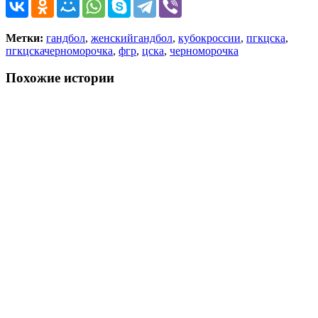
Метки:
гандбол
,
женскийгандбол
,
кубокроссии
,
пгкцска
,
пгкцскачерноморочка
,
фгр
,
цска
,
черноморочка
Похожие истории