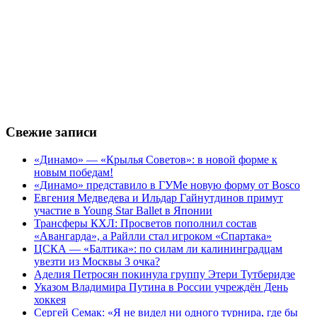
Свежие записи
«Динамо» — «Крылья Советов»: в новой форме к
новым победам!
«Динамо» представило в ГУМе новую форму от Bosco
Евгения Медведева и Ильдар Гайнутдинов примут
участие в Young Star Ballet в Японии
Трансферы КХЛ: Просветов пополнил состав
«Авангарда», а Райлли стал игроком «Спартака»
ЦСКА — «Балтика»: по силам ли калининградцам
увезти из Москвы 3 очка?
Аделия Петросян покинула группу Этери Тутберидзе
Указом Владимира Путина в России учреждён День
хоккея
Сергей Семак: «Я не видел ни одного турнира, где бы