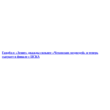
Гандбол: «Зенит» дважды сильнее «Чеховских медведей» и теперь
сыграет в финале с ЦСКА