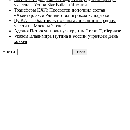
участие в Young Star Ballet в Японии
Трансферы КХЛ: Просветов пополнил состав
«Авангарда», а Райлли стал игроком «Спартака»
ЦСКА — «Балтика»: по силам ли калининградцам
увезти из Москвы 3 очка?
Аделия Петросян покинула группу Этери Тутберидзе
Указом Владимира Путина в России учреждён День
хоккея
Найти: