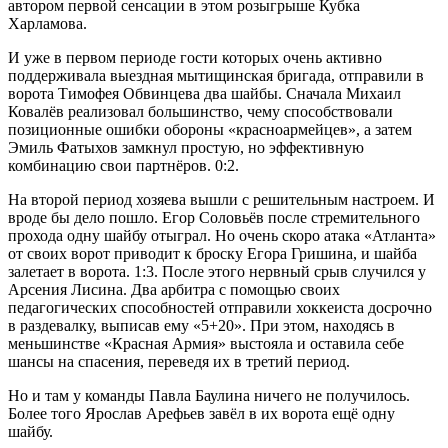
автором первой сенсации в этом розыгрыше Кубка
Харламова.
И уже в первом периоде гости которых очень активно
поддерживала выездная мытищинская бригада, отправили в
ворота Тимофея Обвинцева два шайбы. Сначала Михаил
Ковалёв реализовал большинство, чему способствовали
позиционные ошибки обороны «красноармейцев», а затем
Эмиль Фатыхов замкнул простую, но эффективную
комбинацию свои партнёров. 0:2.
На второй период хозяева вышли с решительным настроем. И
вроде бы дело пошло. Егор Соловьёв после стремительного
прохода одну шайбу отыграл. Но очень скоро атака «Атланта»
от своих ворот приводит к броску Егора Гришина, и шайба
залетает в ворота. 1:3. После этого нервный срыв случился у
Арсения Лисина. Два арбитра с помощью своих
педагогических способностей отправили хоккеиста досрочно
в раздевалку, выписав ему «5+20». При этом, находясь в
меньшинстве «Красная Армия» выстояла и оставила себе
шансы на спасения, переведя их в третий период.
Но и там у команды Павла Баулина ничего не получилось.
Более того Ярослав Арефьев завёл в их ворота ещё одну
шайбу.