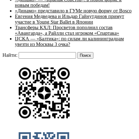
новым победам!
«Динамо» представило в ГУМе новую форму от Bosco
Евгения Медведева и Ильдар Гайнутдинов примут
участие в Young Star Ballet в Японии
Трансферы КХЛ: Просветов пополнил состав
«Авангарда», а Райлли стал игроком «Спартака»
ЦСКА — «Балтика»: по силам ли калининградцам
увезти из Москвы 3 очка?
Найти: