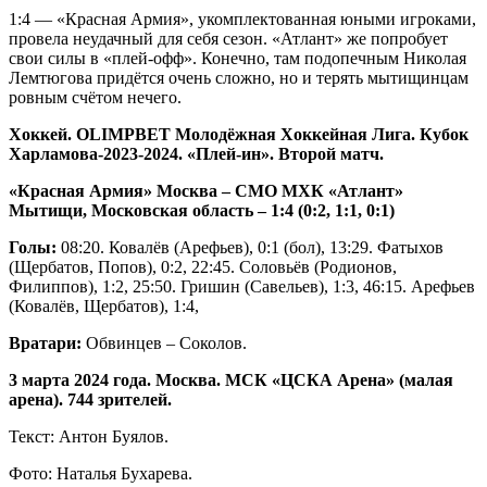
1:4 — «Красная Армия», укомплектованная юными игроками,
провела неудачный для себя сезон. «Атлант» же попробует
свои силы в «плей-офф». Конечно, там подопечным Николая
Лемтюгова придётся очень сложно, но и терять мытищинцам
ровным счётом нечего.
Хоккей.
OLIMPBET
Молодёжная Хоккейная Лига. Кубок
Харламова-2023-2024. «Плей-ин». Второй матч.
«Красная Армия» Москва – СМО МХК «Атлант»
Мытищи, Московская область – 1:4 (0:2, 1:1, 0:1)
Голы:
08:20. Ковалёв (Арефьев), 0:1 (бол), 13:29. Фатыхов
(Щербатов, Попов), 0:2, 22:45. Соловьёв (Родионов,
Филиппов), 1:2, 25:50. Гришин (Савельев), 1:3, 46:15. Арефьев
(Ковалёв, Щербатов), 1:4,
Вратари:
Обвинцев – Соколов.
3 марта 2024 года. Москва. МСК «ЦСКА Арена» (малая
арена). 744 зрителей.
Текст: Антон Буялов.
Фото: Наталья Бухарева.