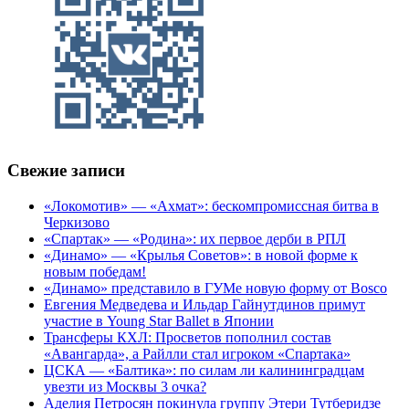
Свежие записи
«Локомотив» — «Ахмат»: бескомпромиссная битва в
Черкизово
«Спартак» — «Родина»: их первое дерби в РПЛ
«Динамо» — «Крылья Советов»: в новой форме к
новым победам!
«Динамо» представило в ГУМе новую форму от Bosco
Евгения Медведева и Ильдар Гайнутдинов примут
участие в Young Star Ballet в Японии
Трансферы КХЛ: Просветов пополнил состав
«Авангарда», а Райлли стал игроком «Спартака»
ЦСКА — «Балтика»: по силам ли калининградцам
увезти из Москвы 3 очка?
Аделия Петросян покинула группу Этери Тутберидзе