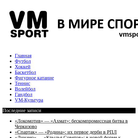
Главная
Футбол
Хоккей
Баскетбол
Фигурное катание
Теннис
Волейбол
Гандбол
VM-Культура
Последние записи
«Локомотив» — «Ахмат»: бескомпромиссная битва в
Черкизово
«Спартак» — «Родина»: их первое дерби в РПЛ
«Динамо» — «Крылья Советов»: в новой форме к