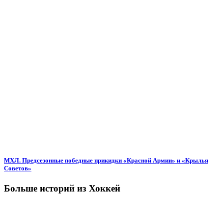
МХЛ. Предсезонные победные прикидки «Красной Армии» и «Крылья
Советов»
Больше историй из Хоккей