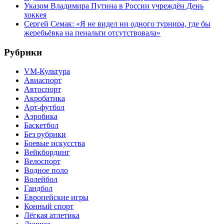
Указом Владимира Путина в России учреждён День
хоккея
Сергей Семак: «Я не видел ни одного турнира, где бы
жеребьёвка на пенальти отсутствовала»
Рубрики
VM-Культура
Авиаспорт
Автоспорт
Акробатика
Арт-футбол
Аэробика
Баскетбол
Без рубрики
Боевые искусства
Вейкбординг
Велоспорт
Водное поло
Волейбол
Гандбол
Европейские игры
Конный спорт
Лёгкая атлетика