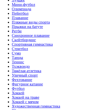
Лучшее
Мини-футбол
Олимпиада
Пейнтбол
Плавание
Пляжные виды спорта
Прыжки на батуте
Регби
Синхронное плавание
Скейтбординг
Спортивная гимнастика
Стритбол
Сумо
Танцы
Теннис
Тхэквондо
Тяжёлая атлетика
Уличный спорт
Фехтование
Фигурное катание
Футбол
Хоккей
Хоккей на траве
Хоккей с мячом
Художественная гимнастика