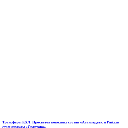
Трансферы КХЛ: Просветов пополнил состав «Авангарда», а Райлли
стал игроком «Спартака»