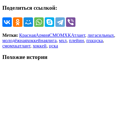
Поделиться ссылкой:
Метки:
КраснаяАрмияСМОМХКАтлант
,
лигасильных
,
молодёжнаяхоккейнаялига
,
мхл
,
плейин
,
пхкцска
,
смомхкатлант
,
хоккей
,
цска
Похожие истории