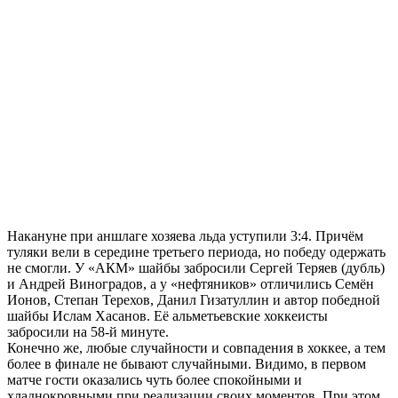
Накануне при аншлаге хозяева льда уступили 3:4. Причём
туляки вели в середине третьего периода, но победу одержать
не смогли. У «АКМ» шайбы забросили Сергей Теряев (дубль)
и Андрей Виноградов, а у «нефтяников» отличились Семён
Ионов, Степан Терехов, Данил Гизатуллин и автор победной
шайбы Ислам Хасанов. Её альметьевские хоккеисты
забросили на 58-й минуте.
Конечно же, любые случайности и совпадения в хоккее, а тем
более в финале не бывают случайными. Видимо, в первом
матче гости оказались чуть более спокойными и
хладнокровными при реализации своих моментов. При этом