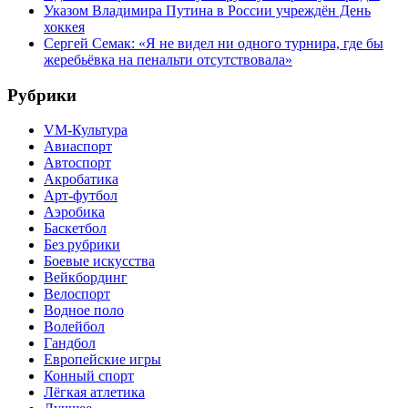
Указом Владимира Путина в России учреждён День
хоккея
Сергей Семак: «Я не видел ни одного турнира, где бы
жеребьёвка на пенальти отсутствовала»
Рубрики
VM-Культура
Авиаспорт
Автоспорт
Акробатика
Арт-футбол
Аэробика
Баскетбол
Без рубрики
Боевые искусства
Вейкбординг
Велоспорт
Водное поло
Волейбол
Гандбол
Европейские игры
Конный спорт
Лёгкая атлетика