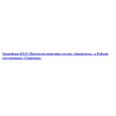
Трансферы КХЛ: Просветов пополнил состав «Авангарда», а Райлли
стал игроком «Спартака»