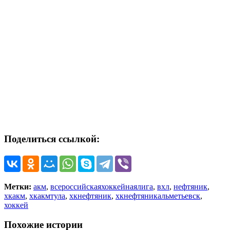
Поделиться ссылкой:
Метки:
акм
,
всероссийскаяхоккейнаялига
,
вхл
,
нефтяник
,
хкакм
,
хкакмтула
,
хкнефтяник
,
хкнефтяникальметьевск
,
хоккей
Похожие истории