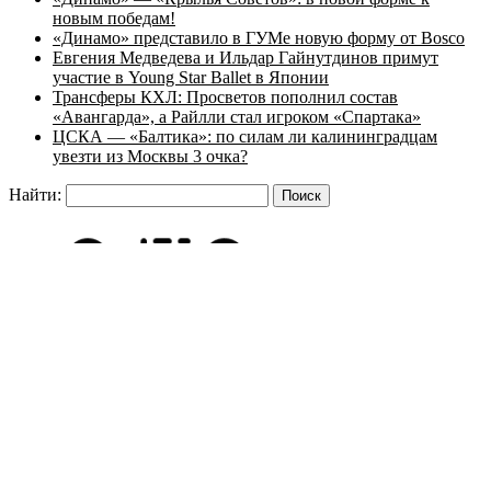
новым победам!
«Динамо» представило в ГУМе новую форму от Bosco
Евгения Медведева и Ильдар Гайнутдинов примут
участие в Young Star Ballet в Японии
Трансферы КХЛ: Просветов пополнил состав
«Авангарда», а Райлли стал игроком «Спартака»
ЦСКА — «Балтика»: по силам ли калининградцам
увезти из Москвы 3 очка?
Найти: