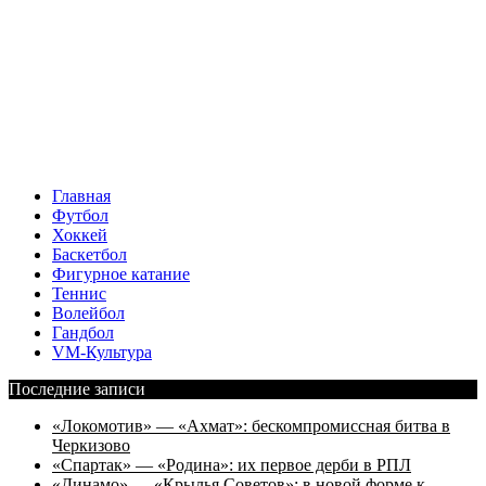
Главная
Футбол
Хоккей
Баскетбол
Фигурное катание
Теннис
Волейбол
Гандбол
VM-Культура
Последние записи
«Локомотив» — «Ахмат»: бескомпромиссная битва в
Черкизово
«Спартак» — «Родина»: их первое дерби в РПЛ
«Динамо» — «Крылья Советов»: в новой форме к