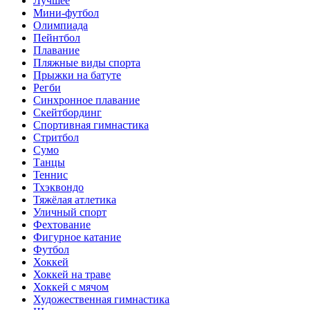
Лучшее
Мини-футбол
Олимпиада
Пейнтбол
Плавание
Пляжные виды спорта
Прыжки на батуте
Регби
Синхронное плавание
Скейтбординг
Спортивная гимнастика
Стритбол
Сумо
Танцы
Теннис
Тхэквондо
Тяжёлая атлетика
Уличный спорт
Фехтование
Фигурное катание
Футбол
Хоккей
Хоккей на траве
Хоккей с мячом
Художественная гимнастика