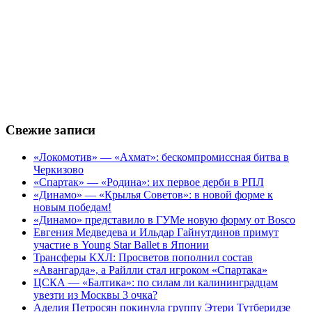
Свежие записи
«Локомотив» — «Ахмат»: бескомпромиссная битва в
Черкизово
«Спартак» — «Родина»: их первое дерби в РПЛ
«Динамо» — «Крылья Советов»: в новой форме к
новым победам!
«Динамо» представило в ГУМе новую форму от Bosco
Евгения Медведева и Ильдар Гайнутдинов примут
участие в Young Star Ballet в Японии
Трансферы КХЛ: Просветов пополнил состав
«Авангарда», а Райлли стал игроком «Спартака»
ЦСКА — «Балтика»: по силам ли калининградцам
увезти из Москвы 3 очка?
Аделия Петросян покинула группу Этери Тутберидзе